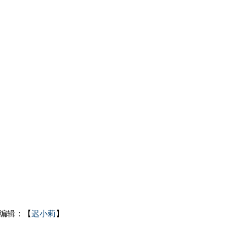
编辑：【
迟小莉
】