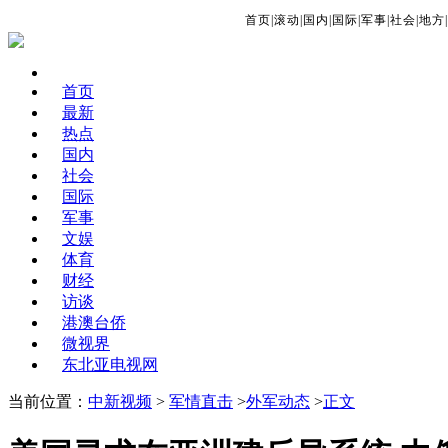
首页
|
滚动
|
国内
|
国际
|
军事
|
社会
|
地方
|
首页
最新
热点
国内
社会
国际
军事
文娱
体育
财经
访谈
港澳台侨
微视界
东北亚电视网
当前位置：
中新视频
>
军情直击
>
外军动态
>
正文