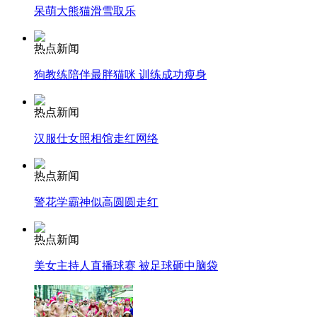
呆萌大熊猫滑雪取乐
走！跟着总书记去植树
热点新闻
狗教练陪伴最胖猫咪 训练成功瘦身
消防员救轻生者
花炮节热闹非凡
减压"枕头大战"
热点新闻
汉服仕女照相馆走红网络
纽约上演“枕头大战”
热点新闻
警花学霸神似高圆圆走红
司机酒驾遇交警 急速倒车逃窜
热点新闻
美女主持人直播球赛 被足球砸中脑袋