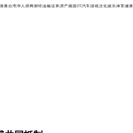
港澳
|
台湾
|
华人
|
侨网
|
财经
|
金融
|
证券
|
房产
|
能源
|
IT
|
汽车
|
游戏
|
文化
|
娱乐
|
体育
|
健康