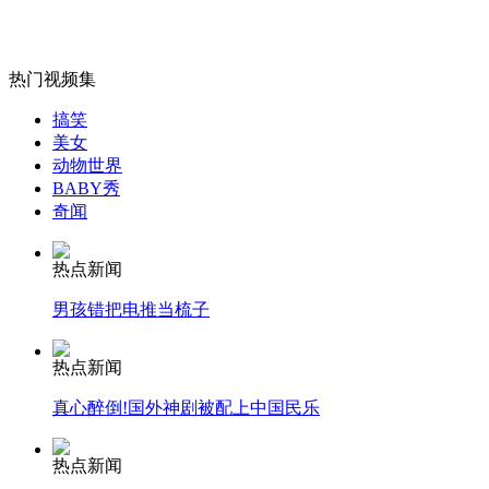
热门视频集
女孩北京地铁殴打老人 痛下狠手拳打脚踢
搞笑
美女
动物世界
无痛分娩是否安全 医生回应
BABY秀
奇闻
外交部：反对强权政治霸凌主义
热点新闻
男孩错把电推当梳子
外交部：有关国家言论片面不公正
热点新闻
真心醉倒!国外神剧被配上中国民乐
安徽一实载49人客车翻车
热点新闻