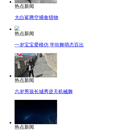
热点新闻
大白鲨腾空捕食猎物
热点新闻
一岁宝宝爱模仿 学街舞萌态百出
热点新闻
六岁男孩长城秀逆天机械舞
热点新闻