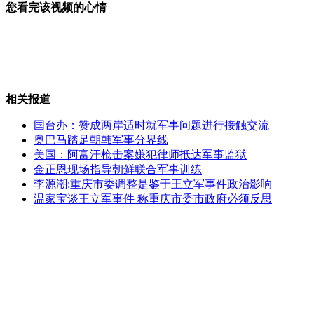
您看完该视频的心情
艺人争隐私获胜 曾志伟望作指引
相关报道
"杜甫很忙"爆红网络 专家吁正确引导
国台办：赞成两岸适时就军事问题进行接触交流
奥巴马踏足朝韩军事分界线
美国：阿富汗枪击案嫌犯律师抵达军事监狱
金正恩现场指导朝鲜联合军事训练
探秘重庆武隆“神坑”（下）
李源潮:重庆市委调整是鉴于王立军事件政治影响
温家宝谈王立军事件 称重庆市委市政府必须反思
探秘重庆武隆“神坑”（上）
山西运城恶犬咬伤多人 警民合力深夜将其击毙