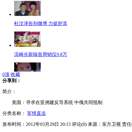
杜汶泽告别微博 力挺舒淇
滨崎步新辑首周销仅9.8万
0
顶
收藏
分享到：
美女老板顾春芳欠债数亿 曾自残
简介：
美国：寻求在亚洲建反导系统 中俄共同抵制
分类名称：
军情直击
烧伤后首复出 Selina坦言紧张
发布时间：2012年03月29日 20:15
评论(
0
)
来源：东方卫视
责任