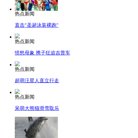
热点新闻
直击"圣诞泳装裸跑"
热点新闻
愤怒母象 携子狂追吉普车
热点新闻
超萌汪星人直立行走
热点新闻
呆萌大熊猫滑雪取乐