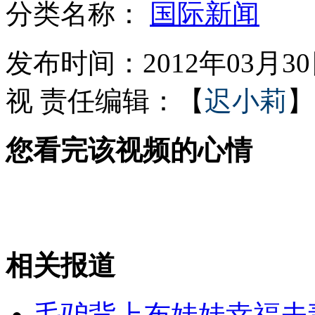
分类名称：
国际新闻
白枕鹤因妻亡绝食 动物之爱催人泪
发布时间：2012年03月30日
视
责任编辑：【
迟小莉
】
朝鲜10万人团体操震撼世界
您看完该视频的心情
中石油产量超美孚成全球第一
委内瑞拉军用直升机坠毁7人遇难
相关报道
山西运城恶犬咬伤多人 警民合力深夜将其击毙
毛驴背上布娃娃幸福夫