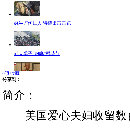
疯牛连伤11人 特警出击击毙
武大学子"咆哮"樱花节
0
顶
收藏
分享到：
哈医大杀医案嫌犯忆述事发细节
简介：
美国爱心夫妇收留数
贵州织金86名小学生疑似早餐中毒