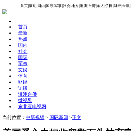
首页
|
滚动
|
国内
|
国际
|
军事
|
社会
|
地方
|
港澳
|
台湾
|
华人
|
侨网
|
财经
|
金融
|
首页
最新
热点
国内
社会
国际
军事
文娱
体育
财经
访谈
港澳台侨
微视界
东北亚电视网
当前位置：
中新视频
>
国际新闻
>
正文