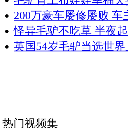
200万豪车屡修屡败 
女孩北京地铁殴打老人 痛下狠手拳打脚踢
怪异毛驴不吃草 半夜
英国54岁毛驴当选世
无痛分娩是否安全 医生回应
外交部：反对强权政治霸凌主义
外交部：有关国家言论片面不公正
安徽一实载49人客车翻车
热门视频集