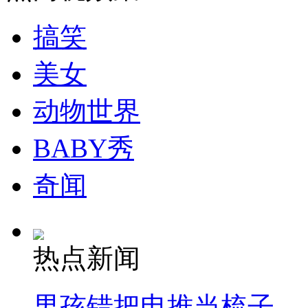
搞笑
走！跟着总书记去植树
美女
消防员救轻生者
花炮节热闹非凡
减压"枕头大战"
动物世界
BABY秀
纽约上演“枕头大战”
奇闻
司机酒驾遇交警 急速倒车逃窜
热点新闻
男孩错把电推当梳子