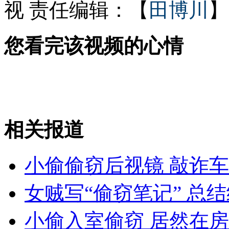
视
责任编辑：【
田博川
】
山东"疑似狼"被家猪拱死
您看完该视频的心情
银河系还有600亿颗“地球”
相关报道
山西运城恶犬咬伤多人 警民合力深夜将其击毙
小偷偷窃后视镜 敲诈
女孩北京地铁殴打老人 痛下狠手拳打脚踢
女贼写“偷窃笔记” 总
无痛分娩是否安全 医生回应
小偷入室偷窃 居然在