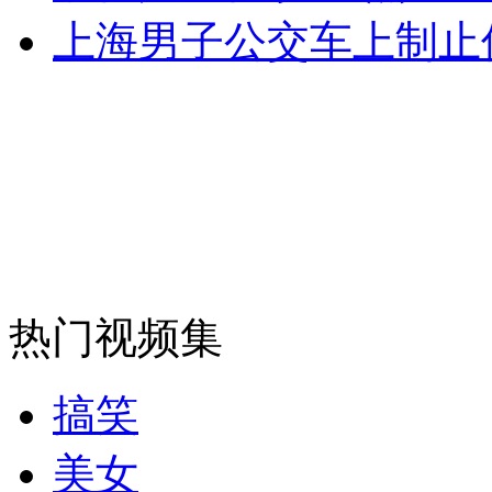
上海男子公交车上制止
外交部：反对强权政治霸凌主义
外交部：有关国家言论片面不公正
安徽一实载49人客车翻车
热门视频集
走！跟着总书记去植树
搞笑
消防员救轻生者
花炮节热闹非凡
减压"枕头大战"
美女