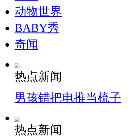
动物世界
纽约上演“枕头大战”
BABY秀
司机酒驾遇交警 急速倒车逃窜
奇闻
热点新闻
男孩错把电推当梳子
热点新闻