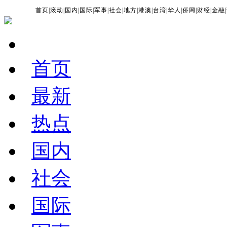
首页
|
滚动
|
国内
|
国际
|
军事
|
社会
|
地方
|
港澳
|
台湾
|
华人
|
侨网
|
财经
|
金融
|
首页
最新
热点
国内
社会
国际