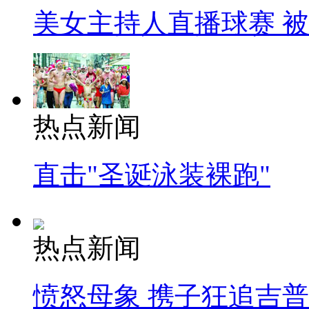
美女主持人直播球赛 
热点新闻
直击"圣诞泳装裸跑"
热点新闻
愤怒母象 携子狂追吉