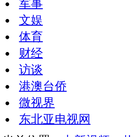
军事
文娱
体育
财经
访谈
港澳台侨
微视界
东北亚电视网