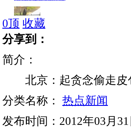
0
顶
收藏
野鹅凶悍无比 大战男子多回合
分享到：
简介：
家长责怪检查有误把患病婴儿丢医院
北京：起贪念偷走皮包
大学女生贴海报招聘"活闹钟"
分类名称：
热点新闻
发布时间：2012年03月31日
传拍死蚊子会感染致死专家称系个例