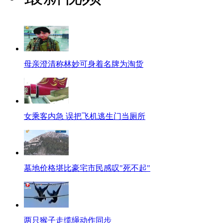
母亲澄清称林妙可身着名牌为淘货
女乘客内急 误把飞机逃生门当厕所
墓地价格堪比豪宅市民感叹"死不起"
两只猴子走缆绳动作同步