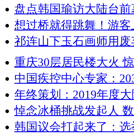
盘点韩国瑜访大陆台前
想过桥就得跳舞！游客
祁连山下玉石画师用废
重庆30层居民楼大火
中国疾控中心专家：203
年终策划：2019年度大陆
悼念冰桶挑战发起人 数百
韩国议会打起来了：选举