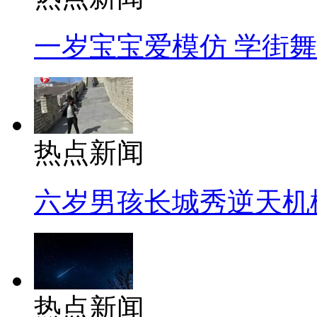
一岁宝宝爱模仿 学街
热点新闻
六岁男孩长城秀逆天机
热点新闻