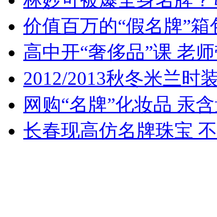
价值百万的“假名牌”
女孩北京地铁殴打老人 痛下狠手拳打脚踢
高中开“奢侈品”课 老
2012/2013秋冬米
无痛分娩是否安全 医生回应
网购“名牌”化妆品 汞含
外交部：反对强权政治霸凌主义
长春现高仿名牌珠宝 
外交部：有关国家言论片面不公正
安徽一实载49人客车翻车