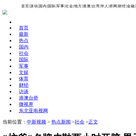
首页
|
滚动
|
国内
|
国际
|
军事
|
社会
|
地方
|
港澳
|
台湾
|
华人
|
侨网
|
财经
|
金融
|
首页
最新
热点
国内
社会
国际
军事
文娱
体育
财经
访谈
港澳台侨
微视界
东北亚电视网
当前位置：
中新视频
>
热点新闻
>
社会
>
正文