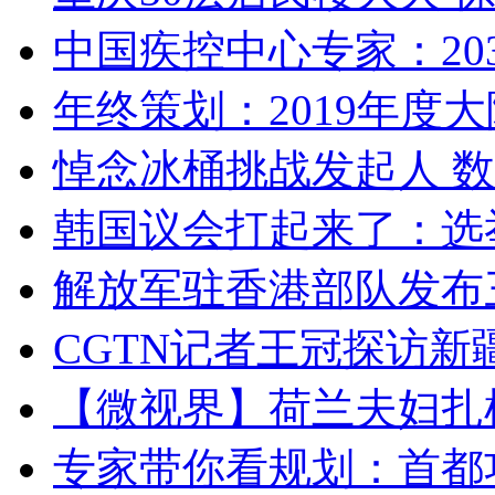
中国疾控中心专家：203
年终策划：2019年度大陆
悼念冰桶挑战发起人 数百
韩国议会打起来了：选举
解放军驻香港部队发布三
CGTN记者王冠探访新疆
【微视界】荷兰夫妇扎根青
专家带你看规划：首都功