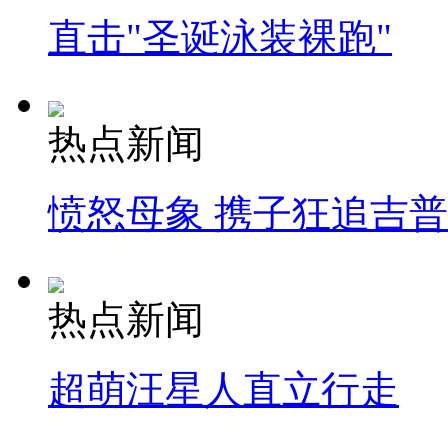
直击"圣诞泳装裸跑"
热点新闻
愤怒母象 携子狂追吉
热点新闻
超萌汪星人直立行走