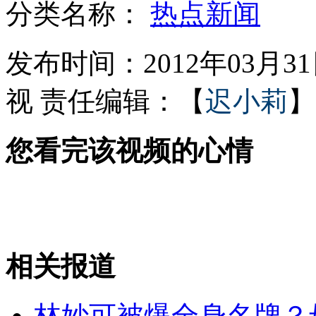
分类名称：
热点新闻
美研发"神奇"水凝胶能修复受损心脏
发布时间：2012年03月31日
视
责任编辑：【
迟小莉
】
老帕祝贺金隅夺冠
您看完该视频的心情
内蒙古风雪弥漫能见度不足500米
韦唯自曝原名 与父矛盾十几年
相关报道
山西运城恶犬咬伤多人 警民合力深夜将其击毙
林妙可被爆全身名牌？