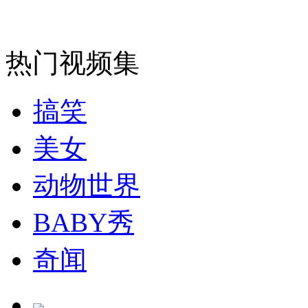
走！跟着总书记去植树
热门视频集
消防员救轻生者
花炮节热闹非凡
减压"枕头大战"
搞笑
美女
纽约上演“枕头大战”
动物世界
BABY秀
司机酒驾遇交警 急速倒车逃窜
奇闻