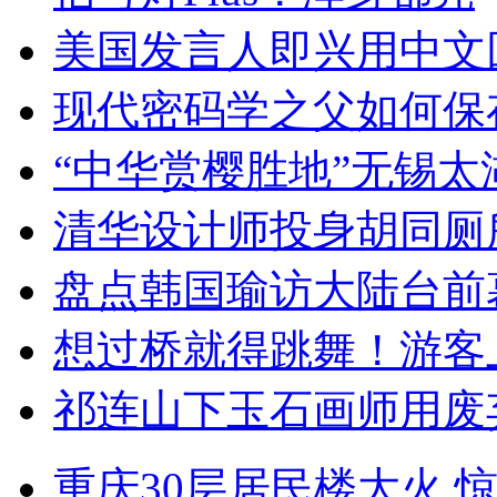
美国发言人即兴用中文
现代密码学之父如何保
“中华赏樱胜地”无锡
清华设计师投身胡同厕
盘点韩国瑜访大陆台前
想过桥就得跳舞！游客
祁连山下玉石画师用废
重庆30层居民楼大火