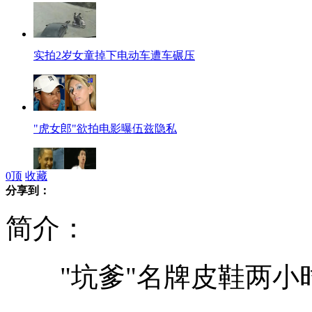
实拍2岁女童掉下电动车遭车碾压
"虎女郎"欲拍电影曝伍兹隐私
0
顶
收藏
分享到：
奥巴马欲与林书豪切磋球艺
简介：
"坑爹"名牌皮鞋两小时
日本预测首都地震震度将达7级