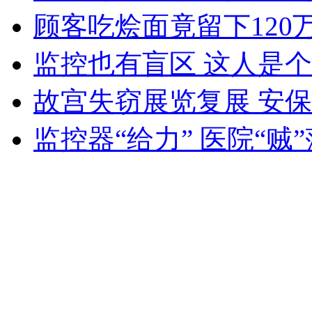
顾客吃烩面竟留下120
纽约上演“枕头大战”
监控也有盲区 这人是
司机酒驾遇交警 急速倒车逃窜
故宫失窃展览复展 安保
监控器“给力” 医院“贼