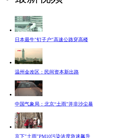
日本最牛"钉子户"高速公路穿高楼
温州金改区：民间资本新出路
中国气象局：北京“土雨”并非沙尘暴
京下"土雨"PM10污染浓度急速飙升