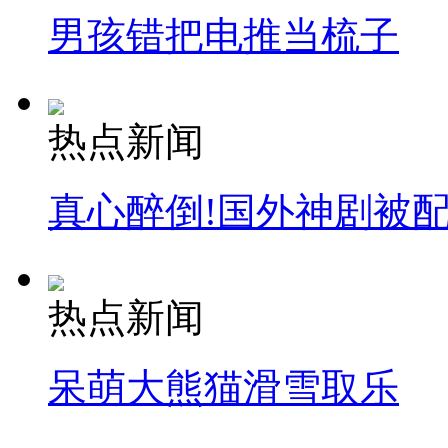
男孩错把电推当梳子
热点新闻
真心醉倒!国外神剧被
热点新闻
呆萌大熊猫滑雪取乐