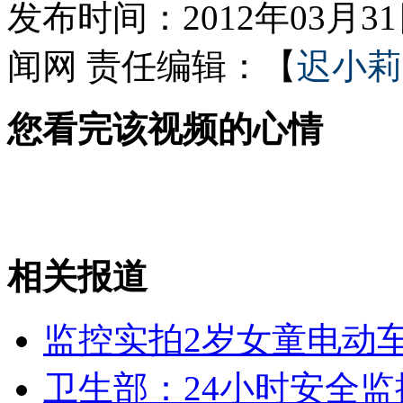
发布时间：2012年03月31日
外交部：反对强权政治霸凌主义
闻网
责任编辑：【
迟小莉
外交部：有关国家言论片面不公正
您看完该视频的心情
安徽一实载49人客车翻车
相关报道
走！跟着总书记去植树
监控实拍2岁女童电动
消防员救轻生者
花炮节热闹非凡
减压"枕头大战"
卫生部：24小时安全监