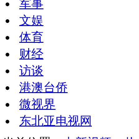
军事
文娱
体育
财经
访谈
港澳台侨
微视界
东北亚电视网