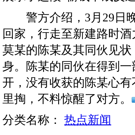
警方介绍，3月29日晚
工信部称年内4M宽带用户超半数
回家，行走至新建路时酒
莫某的陈某及其同伙见状
希腊拘留数百名非法移民
身。陈某的同伙在得到一
山西运城恶犬咬伤多人 警民合力深夜将其击毙
开，没有收获的陈某心有
里掏，不料惊醒了对方。
女孩北京地铁殴打老人 痛下狠手拳打脚踢
分类名称：
热点新闻
无痛分娩是否安全 医生回应