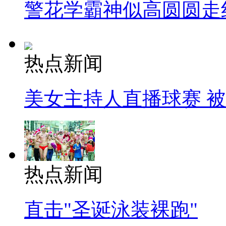
警花学霸神似高圆圆走
热点新闻
美女主持人直播球赛 
热点新闻
直击"圣诞泳装裸跑"