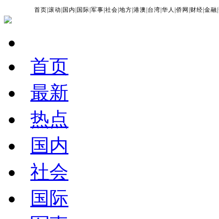
首页
|
滚动
|
国内
|
国际
|
军事
|
社会
|
地方
|
港澳
|
台湾
|
华人
|
侨网
|
财经
|
金融
|
首页
最新
热点
国内
社会
国际