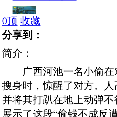
0
顶
收藏
西班牙将耗10亿美元打造皇马度假岛
分享到：
简介：
新研究称银河系"住房"很宽松
广西河池一名小偷在对
可爱猴子照镜子被自己吓得抓狂
搜身时，惊醒了对方。人
并将其打趴在地上动弹不
实拍勇敢小狗潜水救溺水婴儿
展示了这段“偷钱不成反