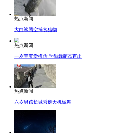
热点新闻
大白鲨腾空捕食猎物
热点新闻
一岁宝宝爱模仿 学街舞萌态百出
热点新闻
六岁男孩长城秀逆天机械舞