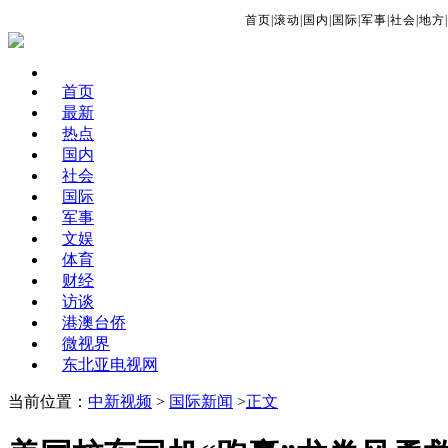
首页
|
滚动
|
国内
|
国际
|
军事
|
社会
|
地方
|
首页
最新
热点
国内
社会
国际
军事
文娱
体育
财经
访谈
港澳台侨
微视界
东北亚电视网
当前位置：
中新视频
>
国际新闻
>
正文