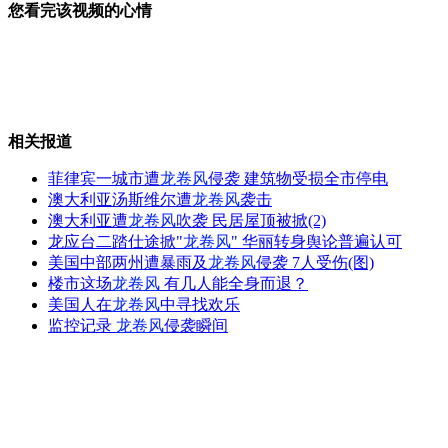
您看完该视频的心情
第二批大陆居民赴台个人游试点城市公布
相关报道
王菲昆明开唱水晶灯造型惊艳
菲律宾一城市遭
龙卷风
侵袭 建筑物受损全市停电
澳大利亚汤斯维尔遭
龙卷风
袭击
澳大利亚遭
龙卷风
吹袭 民居屋顶被掀(2)
龙应台二踏仕途掀"
龙卷风
" 华丽转身舆论普遍认可
周杰伦：接受战书 迎战科比
美国中部两州遭暴雨及
龙卷风
侵袭 7人受伤(图)
楼市这场
龙卷风
有几人能全身而退？
美国人在
龙卷风
中寻找欢乐
监控记录
龙卷风
侵袭瞬间
男子入室抢劫 女房东柔道打跑
山西运城恶犬咬伤多人 警民合力深夜将其击毙