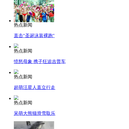
热点新闻
直击"圣诞泳装裸跑"
热点新闻
愤怒母象 携子狂追吉普车
热点新闻
超萌汪星人直立行走
热点新闻
呆萌大熊猫滑雪取乐