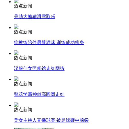
热点新闻
呆萌大熊猫滑雪取乐
走！跟着总书记去植树
热点新闻
消防员救轻生者
花炮节热闹非凡
减压"枕头大战"
狗教练陪伴最胖猫咪 训练成功瘦身
热点新闻
汉服仕女照相馆走红网络
纽约上演“枕头大战”
热点新闻
司机酒驾遇交警 急速倒车逃窜
警花学霸神似高圆圆走红
热点新闻
美女主持人直播球赛 被足球砸中脑袋