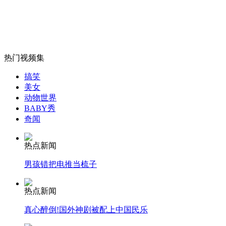
女孩北京地铁殴打老人 痛下狠手拳打脚踢
热门视频集
搞笑
无痛分娩是否安全 医生回应
美女
动物世界
BABY秀
外交部：反对强权政治霸凌主义
奇闻
热点新闻
外交部：有关国家言论片面不公正
男孩错把电推当梳子
热点新闻
安徽一实载49人客车翻车
真心醉倒!国外神剧被配上中国民乐