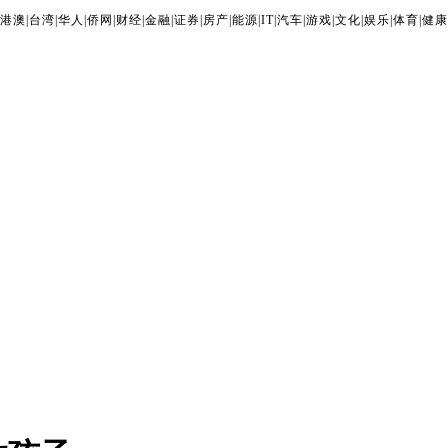
港澳
|
台湾
|
华人
|
侨网
|
财经
|
金融
|
证券
|
房产
|
能源
|
IT
|
汽车
|
游戏
|
文化
|
娱乐
|
体育
|
健康