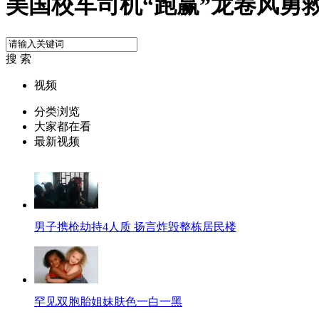
美国校车司机“跑赢”龙卷风勇
搜 索
视频
分类浏览
大家都在看
最新视频
男子携枪劫持4人质 扬言炸毁整栋居民楼
罕见双胞胎姐妹肤色一白一黑