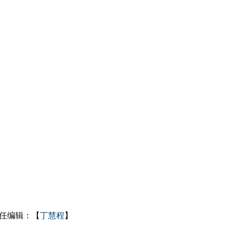
任编辑：【
丁慧程
】