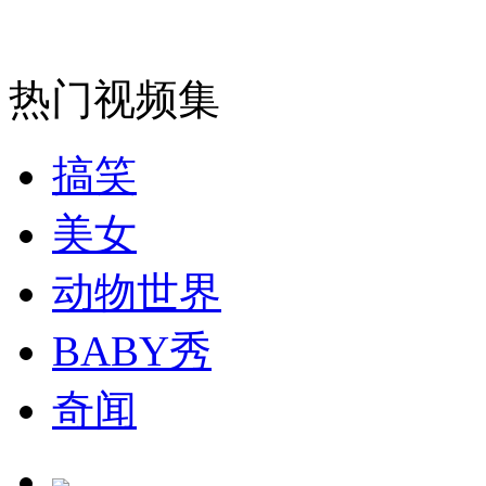
走！跟着总书记去植树
热门视频集
消防员救轻生者
花炮节热闹非凡
减压"枕头大战"
搞笑
美女
纽约上演“枕头大战”
动物世界
BABY秀
司机酒驾遇交警 急速倒车逃窜
奇闻