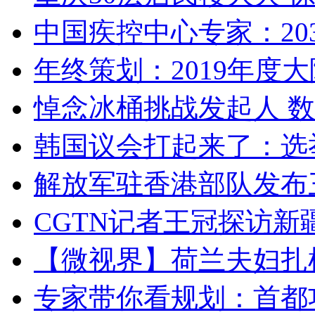
中国疾控中心专家：203
年终策划：2019年度大陆
悼念冰桶挑战发起人 数百
韩国议会打起来了：选举
解放军驻香港部队发布三
CGTN记者王冠探访新疆
【微视界】荷兰夫妇扎根青
专家带你看规划：首都功