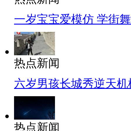
一岁宝宝爱模仿 学街
热点新闻
六岁男孩长城秀逆天机
热点新闻