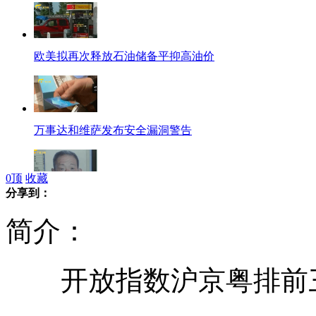
欧美拟再次释放石油储备平抑高油价
万事达和维萨发布安全漏洞警告
0
顶
收藏
分享到：
罕见"猫眼"奇人 夜间视物超常人
简介：
开放指数沪京粤排前三
湖南现罕见“返祖”婴儿