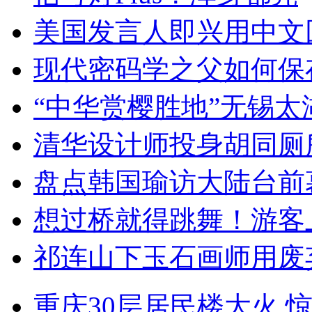
美国发言人即兴用中文
现代密码学之父如何保
“中华赏樱胜地”无锡
清华设计师投身胡同厕
盘点韩国瑜访大陆台前
想过桥就得跳舞！游客
祁连山下玉石画师用废
重庆30层居民楼大火