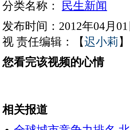
分类名称：
民生新闻
创意乐队用笑声"哈"演绎动听歌曲
发布时间：2012年04月01日
视
责任编辑：【
迟小莉
】
蜜蜂杀敌新招：集体包围憋死你
您看完该视频的心情
狗狗也爱弹钢琴 双爪合奏圆舞曲
百元人民币荧光暗记"哈哈"字形
相关报道
山西运城恶犬咬伤多人 警民合力深夜将其击毙
全球城市竞争力排名 