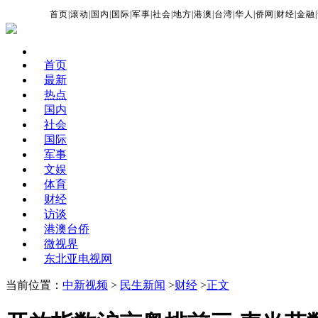
首页
|
滚动
|
国内
|
国际
|
军事
|
社会
|
地方
|
港澳
|
台湾
|
华人
|
侨网
|
财经
|
金融
|
首页
最新
热点
国内
社会
国际
军事
文娱
体育
财经
访谈
港澳台侨
微视界
东北亚电视网
当前位置：
中新视频
>
民生新闻
>
财经
>
正文