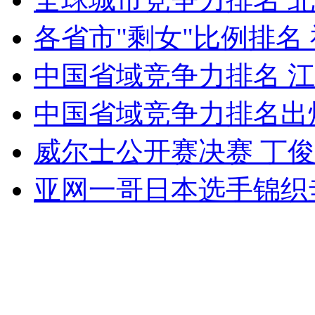
各省市"剩女"比例排名
女孩北京地铁殴打老人 痛下狠手拳打脚踢
中国省域竞争力排名 
中国省域竞争力排名出
无痛分娩是否安全 医生回应
威尔士公开赛决赛 丁
外交部：反对强权政治霸凌主义
亚网一哥日本选手锦织
外交部：有关国家言论片面不公正
安徽一实载49人客车翻车