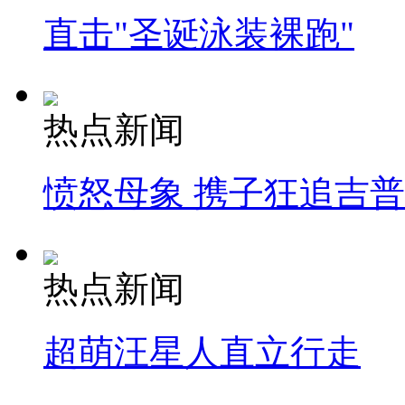
直击"圣诞泳装裸跑"
热点新闻
愤怒母象 携子狂追吉
热点新闻
超萌汪星人直立行走