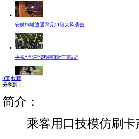
安徽桐城遭遇罕见11级大风袭击
央视“点评”清明殡葬“三宗罪”
0
顶
收藏
分享到：
清明祭品：“小三”20元一个
简介：
乘客用口技模仿刷卡声
央视春晚进入吉尼斯世界纪录