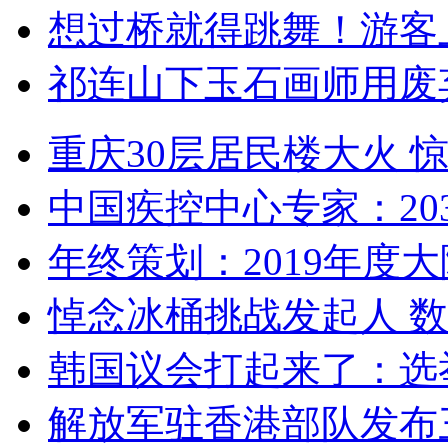
想过桥就得跳舞！游客
祁连山下玉石画师用废
重庆30层居民楼大火
中国疾控中心专家：203
年终策划：2019年度大陆
悼念冰桶挑战发起人 数百
韩国议会打起来了：选举
解放军驻香港部队发布三