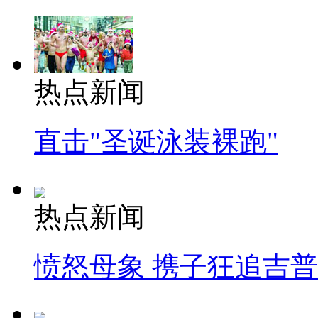
热点新闻
直击"圣诞泳装裸跑"
热点新闻
愤怒母象 携子狂追吉