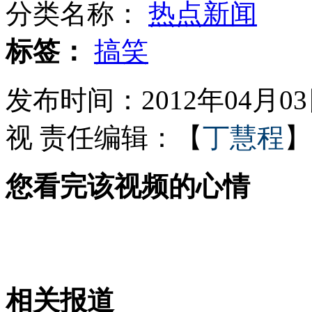
分类名称：
热点新闻
河南项城51名嫌犯遭捆绑示众
标签：
搞笑
发布时间：2012年04月03日
女子冒充大学生用"处女身"卖淫
视
责任编辑：【
丁慧程
】
您看完该视频的心情
乘客用口技模仿刷卡声逃票被抓正着
重庆：女子进店2分钟接连划破46件新衣
相关报道
山西运城恶犬咬伤多人 警民合力深夜将其击毙