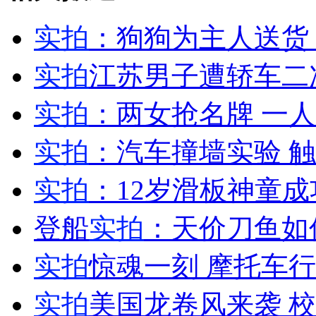
实拍
：狗狗为主人送货
女孩北京地铁殴打老人 痛下狠手拳打脚踢
实拍
江苏男子遭轿车二
实拍
：两女抢名牌 一
无痛分娩是否安全 医生回应
实拍
：汽车撞墙实验 
外交部：反对强权政治霸凌主义
实拍
：12岁滑板神童
外交部：有关国家言论片面不公正
登船
实拍
：天价刀鱼如
实拍
惊魂一刻 摩托车
安徽一实载49人客车翻车
实拍
美国龙卷风来袭 