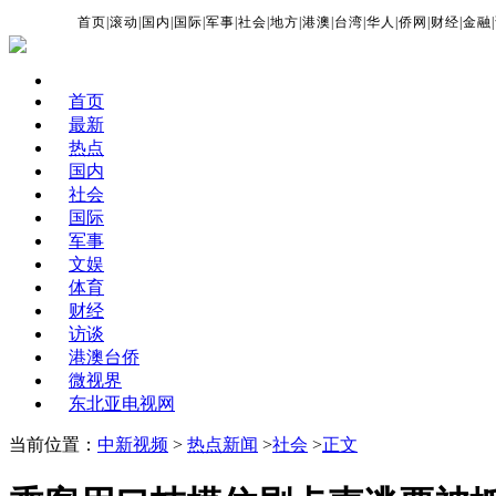
首页
|
滚动
|
国内
|
国际
|
军事
|
社会
|
地方
|
港澳
|
台湾
|
华人
|
侨网
|
财经
|
金融
|
首页
最新
热点
国内
社会
国际
军事
文娱
体育
财经
访谈
港澳台侨
微视界
东北亚电视网
当前位置：
中新视频
>
热点新闻
>
社会
>
正文