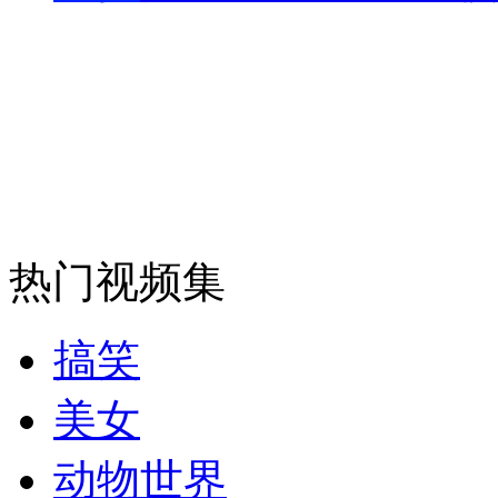
走！跟着总书记去植树
消防员救轻生者
花炮节热闹非凡
减压"枕头大战"
热门视频集
纽约上演“枕头大战”
搞笑
司机酒驾遇交警 急速倒车逃窜
美女
动物世界