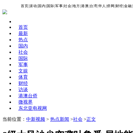
首页
|
滚动
|
国内
|
国际
|
军事
|
社会
|
地方
|
港澳
|
台湾
|
华人
|
侨网
|
财经
|
金融
|
首页
最新
热点
国内
社会
国际
军事
文娱
体育
财经
访谈
港澳台侨
微视界
东北亚电视网
当前位置：
中新视频
>
热点新闻
>
社会
>
正文