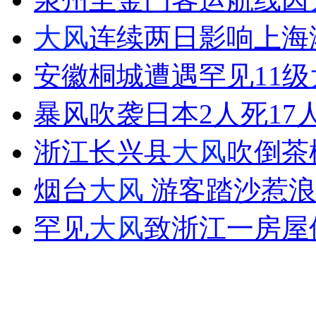
大风
连续两日影响上海
走！跟着总书记去植树
安徽桐城遭遇罕见11级
消防员救轻生者
花炮节热闹非凡
减压"枕头大战"
暴风吹袭日本2人死17
浙江长兴县
大风
吹倒茶
纽约上演“枕头大战”
烟台
大风
游客踏沙惹浪
罕见
大风
致浙江一房屋倒
司机酒驾遇交警 急速倒车逃窜