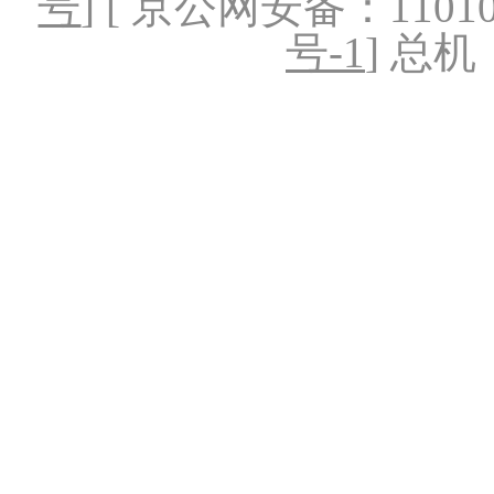
号
] [ 京公网安备：1101020
号-1
] 总机：