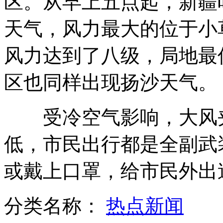
区。从早上五点起，新疆
天气，风力最大的位于小
各地信众夜赴深圳弘法寺吊唁本焕长老
风力达到了八级，局地最
区也同样出现扬沙天气。
孕妇双子宫孕育龙凤胎
受冷空气影响，大风夹
沈阳：12家别墅一夜被偷 路灯“碰巧”都坏
低，市民出行都是全副武
或戴上口罩，给市民外出
美国遭龙卷风冰雹袭击
分类名称：
热点新闻
山西运城恶犬咬伤多人 警民合力深夜将其击毙