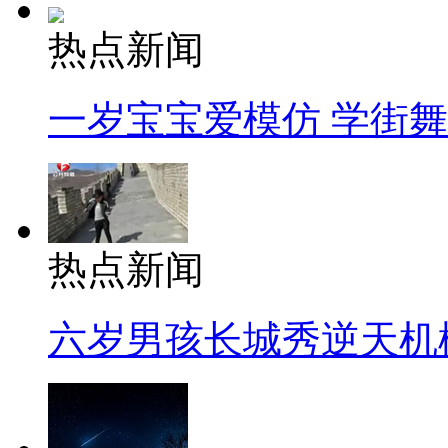
热点新闻
一岁宝宝爱模仿 学街
热点新闻
六岁男孩长城秀逆天机