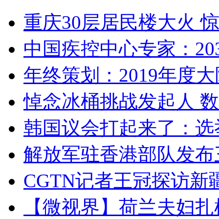
重庆30层居民楼大火
中国疾控中心专家：203
年终策划：2019年度大陆
悼念冰桶挑战发起人 数百
韩国议会打起来了：选举
解放军驻香港部队发布三
CGTN记者王冠探访新疆
【微视界】荷兰夫妇扎根青