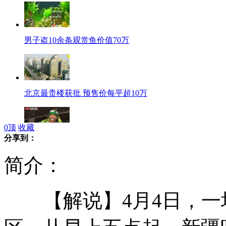
男子盗10余条观赏鱼价值70万
北京最贵楼获批 预售价每平超10万
0
顶
收藏
分享到：
亚冠小组赛：金隅队员工体助威
简介：
【解说】4月4日，一
2665万美元创宋瓷世界拍卖纪录