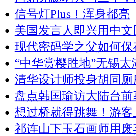
信号灯Plus！浑身都亮
美国发言人即兴用中文
现代密码学之父如何保
“中华赏樱胜地”无锡
清华设计师投身胡同厕
盘点韩国瑜访大陆台前
想过桥就得跳舞！游客
祁连山下玉石画师用废