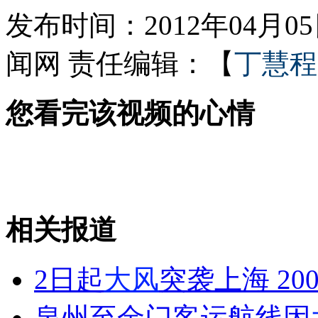
发布时间：2012年04月05日
闻网
责任编辑：【
丁慧程
女孩北京地铁殴打老人 痛下狠手拳打脚踢
您看完该视频的心情
无痛分娩是否安全 医生回应
外交部：反对强权政治霸凌主义
外交部：有关国家言论片面不公正
相关报道
2日起
大风
突袭上海 2
安徽一实载49人客车翻车
泉州至金门客运航线因