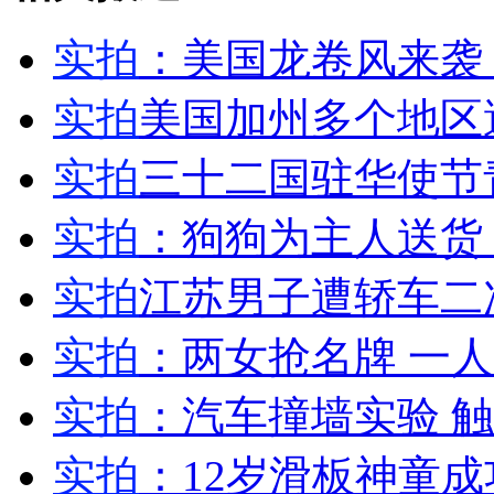
实拍
：美国龙卷风来袭
女孩北京地铁殴打老人 痛下狠手拳打脚踢
实拍
美国加州多个地区
实拍
三十二国驻华使节
无痛分娩是否安全 医生回应
实拍
：狗狗为主人送货
外交部：反对强权政治霸凌主义
实拍
江苏男子遭轿车二
外交部：有关国家言论片面不公正
实拍
：两女抢名牌 一
实拍
：汽车撞墙实验 
安徽一实载49人客车翻车
实拍
：12岁滑板神童