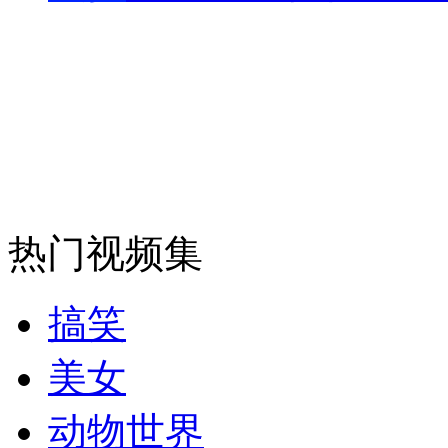
走！跟着总书记去植树
消防员救轻生者
花炮节热闹非凡
减压"枕头大战"
热门视频集
纽约上演“枕头大战”
搞笑
司机酒驾遇交警 急速倒车逃窜
美女
动物世界