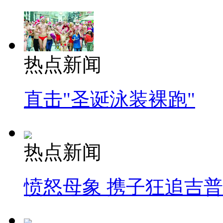
热点新闻
直击"圣诞泳装裸跑"
热点新闻
愤怒母象 携子狂追吉