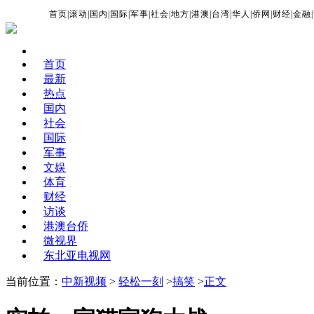
首页
|
滚动
|
国内
|
国际
|
军事
|
社会
|
地方
|
港澳
|
台湾
|
华人
|
侨网
|
财经
|
金融
|
首页
最新
热点
国内
社会
国际
军事
文娱
体育
财经
访谈
港澳台侨
微视界
东北亚电视网
当前位置：
中新视频
>
轻松一刻
>
搞笑
>
正文