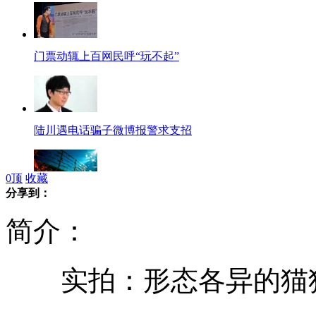
门票动辄上百网民呼“玩不起”
陆川遇电话骗子微博报警求支招
0
顶
收藏
分享到：
泰坦尼克号菜单拍7.6万英镑
简介：
实拍：形态各异的猫狗
因存"重大隐患" 3岁女童借厕被拒