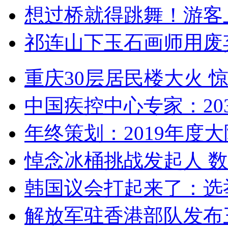
想过桥就得跳舞！游客
祁连山下玉石画师用废
重庆30层居民楼大火
中国疾控中心专家：203
年终策划：2019年度大陆
悼念冰桶挑战发起人 数百
韩国议会打起来了：选举
解放军驻香港部队发布三