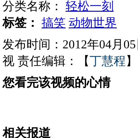
分类名称：
轻松一刻
王力宏微博：张国荣叔叔 我想你
标签：
搞笑
动物世界
发布时间：2012年04月05日
探访哈利波特摄影棚
视
责任编辑：【
丁慧程
】
您看完该视频的心情
记者调查：胎儿"0岁写真"引争议
中国再抢救南京屠杀幸存者证言
相关报道
山西运城恶犬咬伤多人 警民合力深夜将其击毙