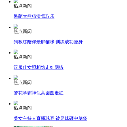
热点新闻
呆萌大熊猫滑雪取乐
走！跟着总书记去植树
热点新闻
消防员救轻生者
花炮节热闹非凡
减压"枕头大战"
狗教练陪伴最胖猫咪 训练成功瘦身
热点新闻
汉服仕女照相馆走红网络
纽约上演“枕头大战”
热点新闻
司机酒驾遇交警 急速倒车逃窜
警花学霸神似高圆圆走红
热点新闻
美女主持人直播球赛 被足球砸中脑袋