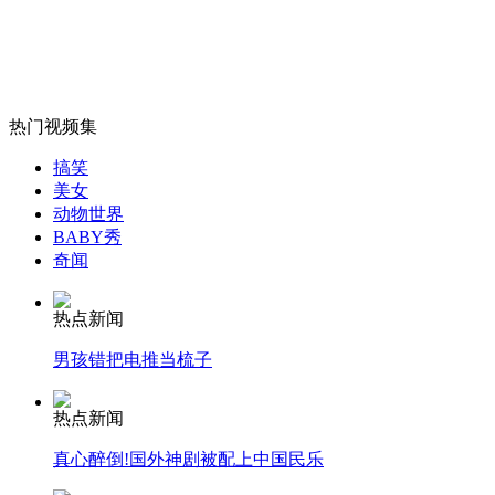
女孩北京地铁殴打老人 痛下狠手拳打脚踢
热门视频集
搞笑
无痛分娩是否安全 医生回应
美女
动物世界
BABY秀
外交部：反对强权政治霸凌主义
奇闻
热点新闻
外交部：有关国家言论片面不公正
男孩错把电推当梳子
热点新闻
安徽一实载49人客车翻车
真心醉倒!国外神剧被配上中国民乐