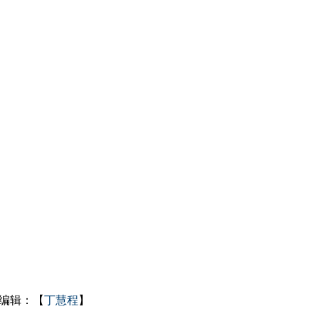
编辑：【
丁慧程
】