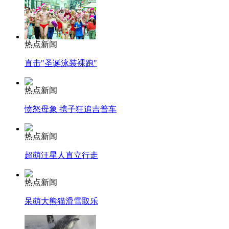
热点新闻
直击"圣诞泳装裸跑"
热点新闻
愤怒母象 携子狂追吉普车
热点新闻
超萌汪星人直立行走
热点新闻
呆萌大熊猫滑雪取乐