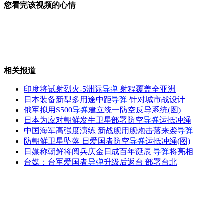
您看完该视频的心情
胆小猫咪退到墙角还举手投降
相关报道
博士生街头举牌征婚：妹子别再等了
印度将试射烈火-5洲际
导弹
射程覆盖全亚洲
日本装备新型多用途中距
导弹
针对城市战设计
俄军拟用S500
导弹
建立统一防空反导系统(图)
日本为应对朝鲜发生卫星部署防空
导弹
运抵冲绳
83岁老太走40分钟只为找人聊天
中国海军高强度演练 新战舰用舰炮击落来袭
导弹
防朝鲜卫星坠落 日爱国者防空
导弹
运抵冲绳(图)
日媒称朝鲜将阅兵庆金日成百年诞辰
导弹
将亮相
台媒：台军爱国者
导弹
升级后返台 部署台北
中学校规 男女生距离不得小于50cm
山西运城恶犬咬伤多人 警民合力深夜将其击毙