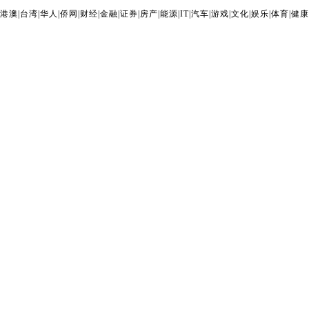
港澳
|
台湾
|
华人
|
侨网
|
财经
|
金融
|
证券
|
房产
|
能源
|
IT
|
汽车
|
游戏
|
文化
|
娱乐
|
体育
|
健康