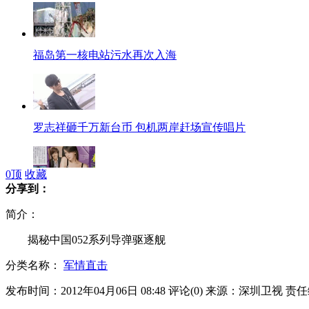
福岛第一核电站污水再次入海
罗志祥砸千万新台币 包机两岸赶场宣传唱片
0
顶
收藏
分享到：
林志玲献出内衣广告“处女秀”
简介：
揭秘中国052系列导弹驱逐舰
分类名称：
军情直击
小S剖腹产下第三女 名Alice
发布时间：2012年04月06日 08:48
评论(
0
)
来源：深圳卫视
责任