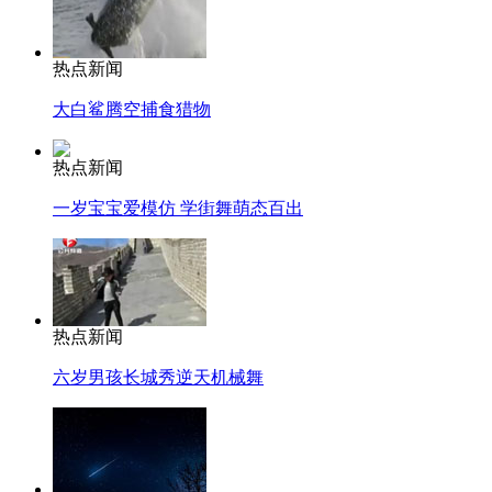
热点新闻
大白鲨腾空捕食猎物
热点新闻
一岁宝宝爱模仿 学街舞萌态百出
热点新闻
六岁男孩长城秀逆天机械舞