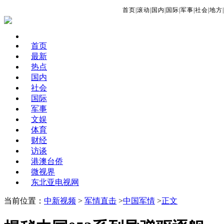
首页
|
滚动
|
国内
|
国际
|
军事
|
社会
|
地方
|
首页
最新
热点
国内
社会
国际
军事
文娱
体育
财经
访谈
港澳台侨
微视界
东北亚电视网
当前位置：
中新视频
>
军情直击
>
中国军情
>
正文