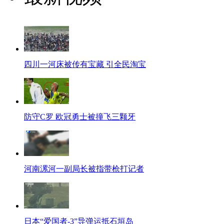
四川一河床被传有宝藏 引全民淘宝
防守C罗 欧冠勇士被撞飞三颗牙
河南漯河一副局长被指带枪打记者
日本“爱国者-3”导弹运抵石垣岛