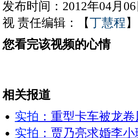
发布时间：2012年04月06日
视
责任编辑：【
丁慧程
】
7岁女童家门口被撞身亡 悬赏5万追凶
您看完该视频的心情
老人与孕妇公交车上抢座位
山西运城恶犬咬伤多人 警民合力深夜将其击毙
相关报道
女孩北京地铁殴打老人 痛下狠手拳打脚踢
实拍
：重型卡车被龙卷
无痛分娩是否安全 医生回应
实拍
：贾乃亮求婚李小