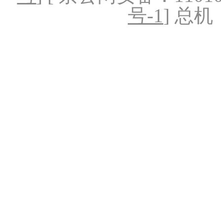
号-1
] 总机：