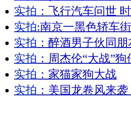
实拍
：飞行汽车问世 时
外交部：反对强权政治霸凌主义
实拍
:南京一黑色轿车街
外交部：有关国家言论片面不公正
实拍
：醉酒男子伙同朋
实拍
：周杰伦“大战”狗
安徽一实载49人客车翻车
实拍
：家猫家狗大战
实拍
：美国龙卷风来袭
走！跟着总书记去植树
消防员救轻生者
花炮节热闹非凡
减压"枕头大战"