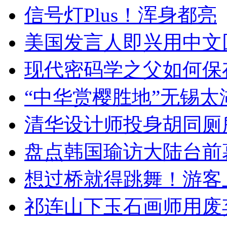
信号灯Plus！浑身都亮
美国发言人即兴用中文
现代密码学之父如何保
“中华赏樱胜地”无锡
清华设计师投身胡同厕
盘点韩国瑜访大陆台前
想过桥就得跳舞！游客
祁连山下玉石画师用废