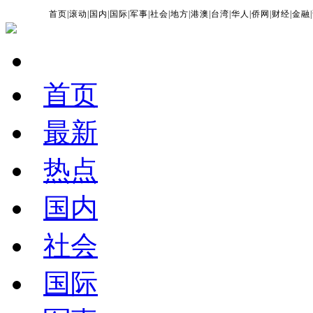
首页
|
滚动
|
国内
|
国际
|
军事
|
社会
|
地方
|
港澳
|
台湾
|
华人
|
侨网
|
财经
|
金融
|
首页
最新
热点
国内
社会
国际