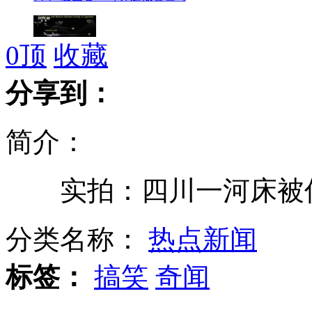
0
顶
收藏
美国两种反导系统：TMD和NMD
分享到：
简介：
公安部公布第三批恐怖活动人员名单
实拍：四川一河床被传
网络炫富现实中"人头马"就咸菜
分类名称：
热点新闻
标签：
搞笑
奇闻
金正恩视察哨所:将敌人扔进大海