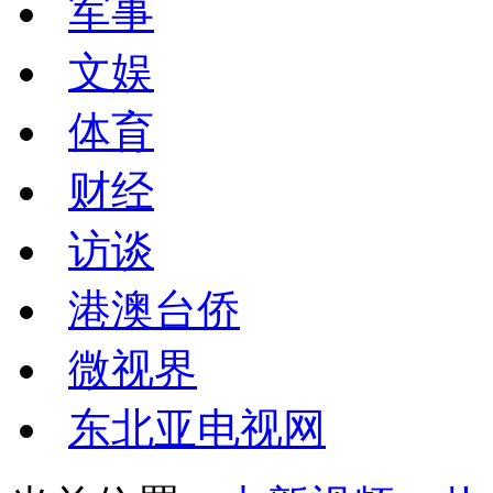
军事
文娱
体育
财经
访谈
港澳台侨
微视界
东北亚电视网