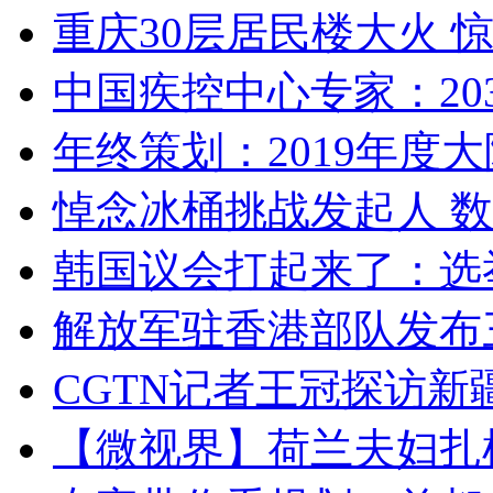
重庆30层居民楼大火
中国疾控中心专家：203
年终策划：2019年度大陆
悼念冰桶挑战发起人 数百
韩国议会打起来了：选举
解放军驻香港部队发布三
CGTN记者王冠探访新疆
【微视界】荷兰夫妇扎根青