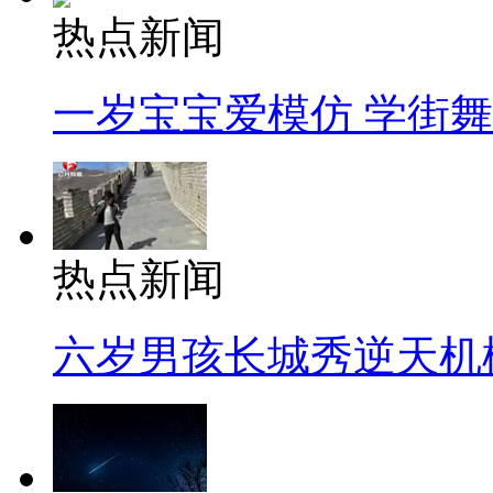
热点新闻
一岁宝宝爱模仿 学街
热点新闻
六岁男孩长城秀逆天机