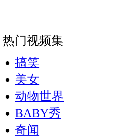
纽约上演“枕头大战”
热门视频集
司机酒驾遇交警 急速倒车逃窜
搞笑
美女
动物世界
BABY秀
奇闻