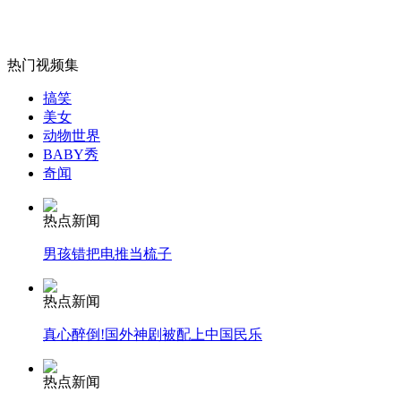
热门视频集
女孩北京地铁殴打老人 痛下狠手拳打脚踢
搞笑
美女
动物世界
无痛分娩是否安全 医生回应
BABY秀
奇闻
外交部：反对强权政治霸凌主义
热点新闻
男孩错把电推当梳子
外交部：有关国家言论片面不公正
热点新闻
真心醉倒!国外神剧被配上中国民乐
安徽一实载49人客车翻车
热点新闻