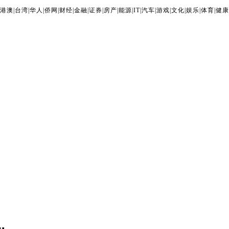
港澳
|
台湾
|
华人
|
侨网
|
财经
|
金融
|
证券
|
房产
|
能源
|
IT
|
汽车
|
游戏
|
文化
|
娱乐
|
体育
|
健康