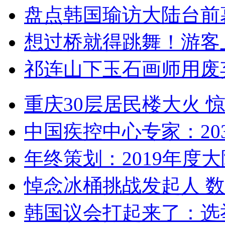
盘点韩国瑜访大陆台前
想过桥就得跳舞！游客
祁连山下玉石画师用废
重庆30层居民楼大火
中国疾控中心专家：203
年终策划：2019年度大陆
悼念冰桶挑战发起人 数百
韩国议会打起来了：选举