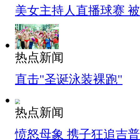
美女主持人直播球赛 
热点新闻
直击"圣诞泳装裸跑"
热点新闻
愤怒母象 携子狂追吉