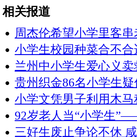
相关报道
走！跟着总书记去植树
周杰伦希望小学里客串
消防员救轻生者
花炮节热闹非凡
减压"枕头大战"
小学生校园种菜合不合
兰州中小学生爱心义卖
纽约上演“枕头大战”
贵州织金86名小学生
小学文凭男子利用木马
司机酒驾遇交警 急速倒车逃窜
92岁老人当“小学生”
三好生废止争论不休 