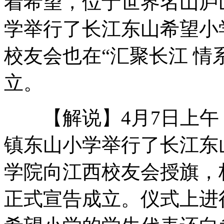
着希望，位于世界名山庐
学举行了长江东山希望小
伊朗海域被劫持中国船员成功获救
校友会也在“汇聚长江 情
立。
桥洞下的新闻主播 十年如一日坚守
【解说】4月7日上午
中国外交人员探视被扣中国船员
镇东山小学举行了长江东
学院向江西校友会授旗，
美军战机撞民宅 飞行员逃生
正式宣告成立。仪式上进
山西运城恶犬咬伤多人 警民合力深夜将其击毙