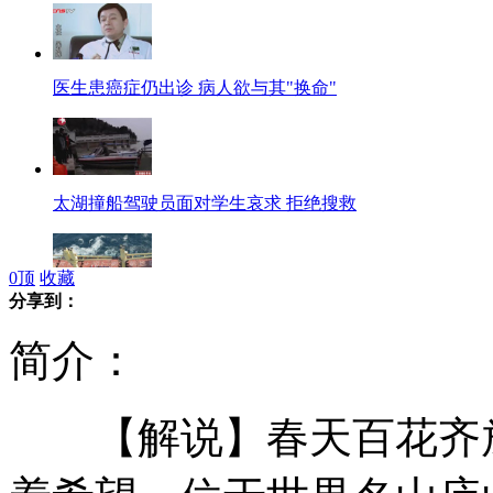
医生患癌症仍出诊 病人欲与其"换命"
太湖撞船驾驶员面对学生哀求 拒绝搜救
0
顶
收藏
分享到：
伊朗被劫中国船员"准海嫂":待他归来就结婚
简介：
【解说】春天百花齐放
椰香公主号试航西沙北礁何时运营未定