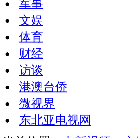
军事
文娱
体育
财经
访谈
港澳台侨
微视界
东北亚电视网