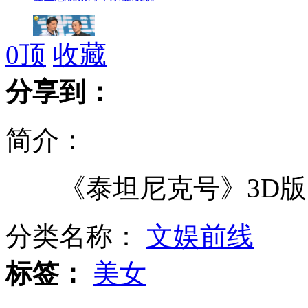
0
顶
收藏
崔永元周立波现场斗贫
分享到：
简介：
清华首次面向全国招收飞行员班
《泰坦尼克号》3D版
百大人物投票 林书豪超奥巴马
分类名称：
文娱前线
标签：
美女
导演檀冰揭甄子丹赵文卓之争内幕