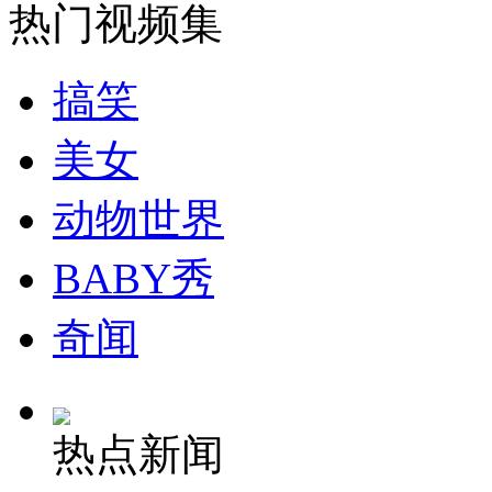
热门视频集
纽约上演“枕头大战”
搞笑
司机酒驾遇交警 急速倒车逃窜
美女
动物世界
BABY秀
奇闻
热点新闻