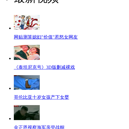
网贴测算媳妇"价值"惹怒女网友
《泰坦尼克号》3D版删减裸戏
哥伦比亚十岁女孩产下女婴
金正恩视察海军亲登战舰