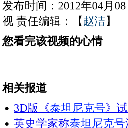
发布时间：2012年04月08日
视
责任编辑：【
赵洁
】
林志玲曾为张国荣跑龙套
您看完该视频的心情
父母吵架孩子易自卑暴躁
山西运城恶犬咬伤多人 警民合力深夜将其击毙
相关报道
女孩北京地铁殴打老人 痛下狠手拳打脚踢
3D版《
泰坦尼克号
》试
无痛分娩是否安全 医生回应
英史学家称
泰坦尼克号