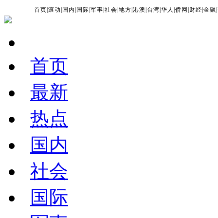
首页
|
滚动
|
国内
|
国际
|
军事
|
社会
|
地方
|
港澳
|
台湾
|
华人
|
侨网
|
财经
|
金融
|
首页
最新
热点
国内
社会
国际