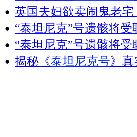
英国夫妇欲卖闹鬼老宅
外交部：反对强权政治霸凌主义
“泰坦尼克”号遗骸将
外交部：有关国家言论片面不公正
“泰坦尼克”号遗骸将
揭秘《
泰坦尼克号
》真
安徽一实载49人客车翻车
走！跟着总书记去植树
消防员救轻生者
花炮节热闹非凡
减压"枕头大战"