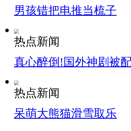
男孩错把电推当梳子
热点新闻
真心醉倒!国外神剧被
热点新闻
呆萌大熊猫滑雪取乐