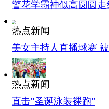
警花学霸神似高圆圆走
热点新闻
美女主持人直播球赛 
热点新闻
直击"圣诞泳装裸跑"