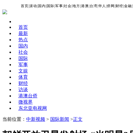
首页
|
滚动
|
国内
|
国际
|
军事
|
社会
|
地方
|
港澳
|
台湾
|
华人
|
侨网
|
财经
|
金融
|
首页
最新
热点
国内
社会
国际
军事
文娱
体育
财经
访谈
港澳台侨
微视界
东北亚电视网
当前位置：
中新视频
>
国际新闻
>
正文