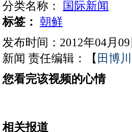
分类名称：
国际新闻
美海军战斗机坠入民宅最新画面公布
标签：
朝鲜
发布时间：2012年04月09日
希腊主播被泼酸奶扔鸡蛋
新闻
责任编辑：【
田博川
您看完该视频的心情
少女拿同学12元 写检讨后跳江身亡
女子脚踩入室窃贼照片引热议
相关报道
山西运城恶犬咬伤多人 警民合力深夜将其击毙