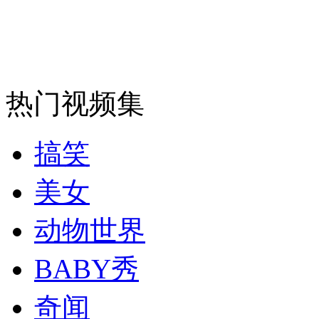
走！跟着总书记去植树
消防员救轻生者
花炮节热闹非凡
减压"枕头大战"
热门视频集
搞笑
纽约上演“枕头大战”
美女
动物世界
司机酒驾遇交警 急速倒车逃窜
BABY秀
奇闻