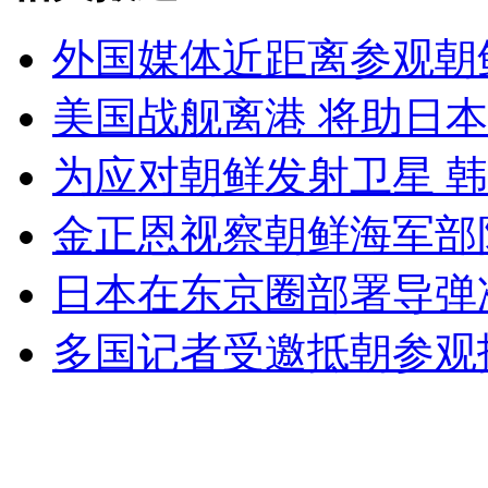
外国媒体近距离参观朝
女孩北京地铁殴打老人 痛下狠手拳打脚踢
美国战舰离港 将助日
为应对朝鲜发射卫星 
无痛分娩是否安全 医生回应
金正恩视察朝鲜海军部
外交部：反对强权政治霸凌主义
日本在东京圈部署导弹
外交部：有关国家言论片面不公正
多国记者受邀抵朝参观
安徽一实载49人客车翻车