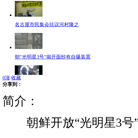
名古屋市民集会抗议河村隆之
朝"光明星3号"揭开面纱有自爆装置
0
顶
收藏
分享到：
成都七旬婆婆撂倒执法城管
简介：
朝鲜开放“光明星3号”
淘宝卖家遭遇诈骗 14万元不翼而飞