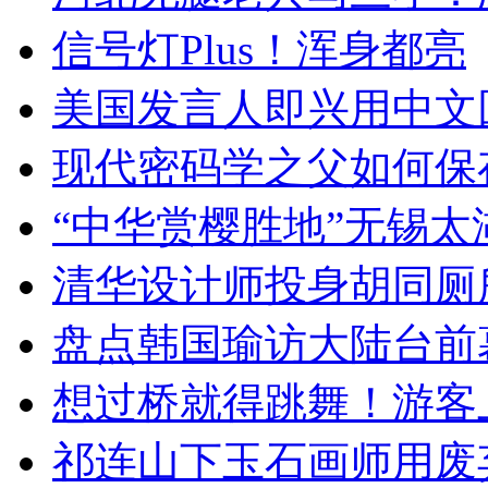
信号灯Plus！浑身都亮
美国发言人即兴用中文
现代密码学之父如何保
“中华赏樱胜地”无锡
清华设计师投身胡同厕
盘点韩国瑜访大陆台前
想过桥就得跳舞！游客
祁连山下玉石画师用废