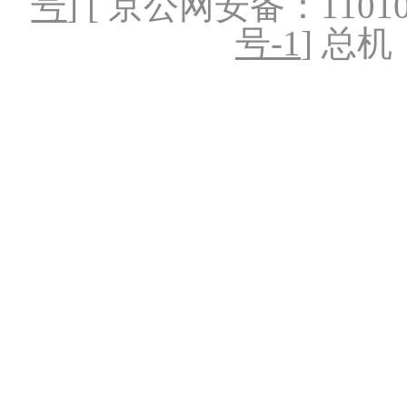
号
] [ 京公网安备：1101020
号-1
] 总机：