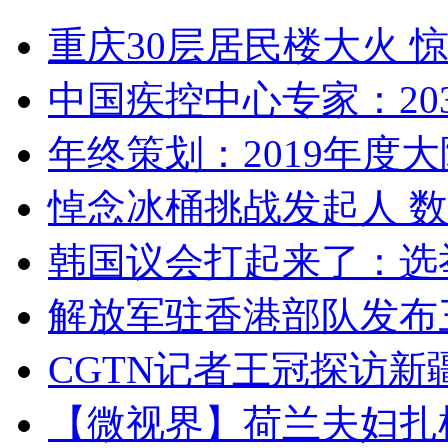
重庆30层居民楼大火
中国疾控中心专家：203
年终策划：2019年度大陆
悼念冰桶挑战发起人 数百
韩国议会打起来了：选举
解放军驻香港部队发布三
CGTN记者王冠探访新疆
【微视界】荷兰夫妇扎根青