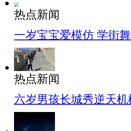
热点新闻
一岁宝宝爱模仿 学街
热点新闻
六岁男孩长城秀逆天机