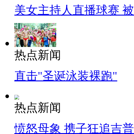
美女主持人直播球赛 
热点新闻
直击"圣诞泳装裸跑"
热点新闻
愤怒母象 携子狂追吉