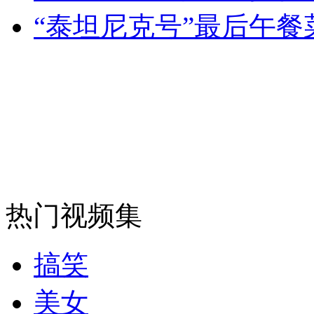
“泰坦尼克号”最后午
外交部：反对强权政治霸凌主义
外交部：有关国家言论片面不公正
安徽一实载49人客车翻车
热门视频集
走！跟着总书记去植树
搞笑
消防员救轻生者
花炮节热闹非凡
减压"枕头大战"
美女