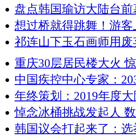
盘点韩国瑜访大陆台前
想过桥就得跳舞！游客
祁连山下玉石画师用废
重庆30层居民楼大火
中国疾控中心专家：203
年终策划：2019年度大陆
悼念冰桶挑战发起人 数百
韩国议会打起来了：选举