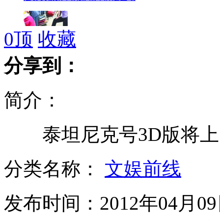
0
顶
收藏
"紫衣女侠"脚踩小偷引热议
分享到：
简介：
港客手机被偷 武汉民警20分钟找回
泰坦尼克号3D版将上映
4名学生失踪 校长竟称很正常
分类名称：
文娱前线
发布时间：2012年04月09日
美国97岁酒吧服务员仍手脚麻利