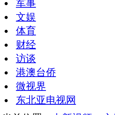
军事
文娱
体育
财经
访谈
港澳台侨
微视界
东北亚电视网