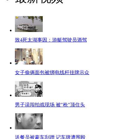
致4死太湖事因：游艇驾驶员酒驾
女子偷俩面包被绑电线杆挂牌示众
男子误闯拍戏现场 被"枪"顶住头
送餐员被豪车刮蹭 记车牌遭围殴