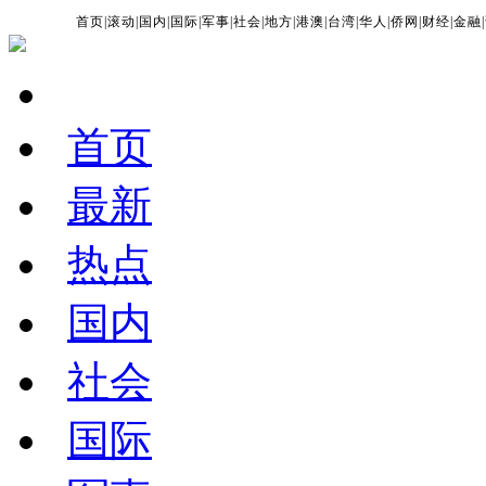
首页
|
滚动
|
国内
|
国际
|
军事
|
社会
|
地方
|
港澳
|
台湾
|
华人
|
侨网
|
财经
|
金融
|
首页
最新
热点
国内
社会
国际