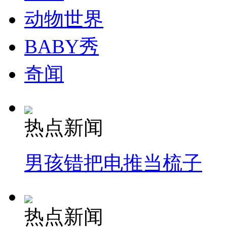
动物世界
纽约上演“枕头大战”
BABY秀
司机酒驾遇交警 急速倒车逃窜
奇闻
热点新闻
男孩错把电推当梳子
热点新闻