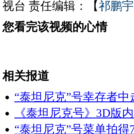
视台
责任编辑：【
祁鹏宇
宋祖英与母亲罕见合影曝光
您看完该视频的心情
公募基金"稳赚不赔"利益链浮现
相关报道
山西运城恶犬咬伤多人 警民合力深夜将其击毙
“泰坦尼克”号幸存者
女孩北京地铁殴打老人 痛下狠手拳打脚踢
《泰坦尼克号》3D版
无痛分娩是否安全 医生回应
“泰坦尼克”号菜单拍得7