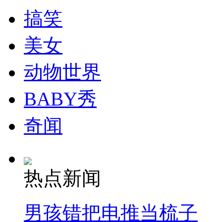
搞笑
纽约上演“枕头大战”
美女
司机酒驾遇交警 急速倒车逃窜
动物世界
BABY秀
奇闻
热点新闻
男孩错把电推当梳子