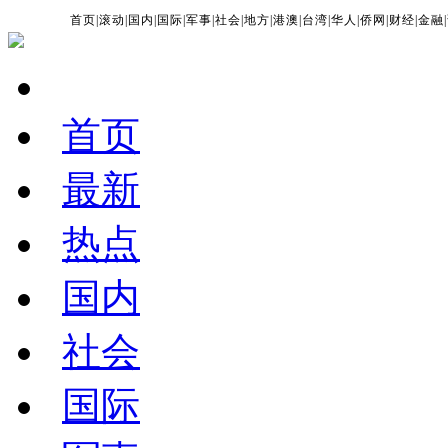
首页
|
滚动
|
国内
|
国际
|
军事
|
社会
|
地方
|
港澳
|
台湾
|
华人
|
侨网
|
财经
|
金融
|
首页
最新
热点
国内
社会
国际