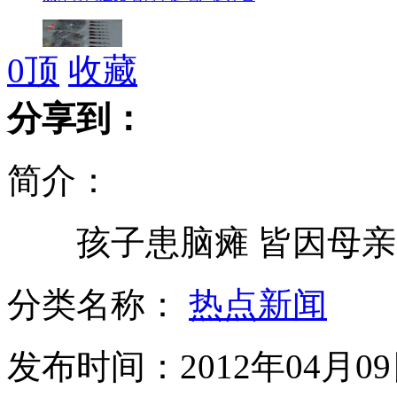
0
顶
收藏
男子偷狗射毒镖 自己中毒身亡
分享到：
简介：
致4死太湖事因：游艇驾驶员酒驾
孩子患脑瘫 皆因母亲
女子偷俩面包被绑电线杆挂牌示众
分类名称：
热点新闻
发布时间：2012年04月09日
男子误闯拍戏现场 被"枪"顶住头