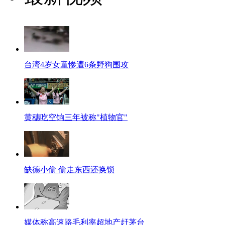
台湾4岁女童惨遭6条野狗围攻
黄穗吃空饷三年被称"植物官"
缺德小偷 偷走东西还换锁
媒体称高速路毛利率超地产赶茅台