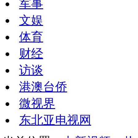
军事
文娱
体育
财经
访谈
港澳台侨
微视界
东北亚电视网