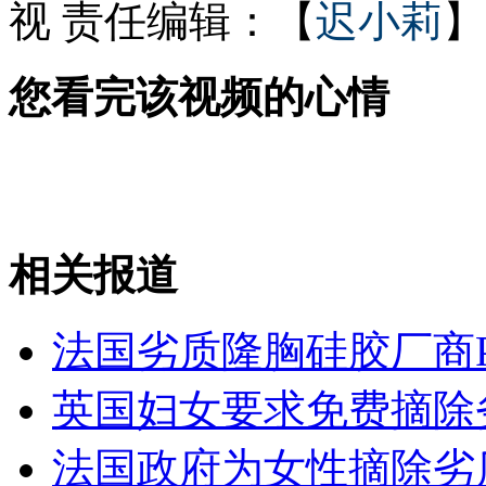
视
责任编辑：【
迟小莉
】
送餐员被豪车刮蹭 记车牌遭围殴
您看完该视频的心情
"紫衣女侠"脚踩小偷引热议
相关报道
山西运城恶犬咬伤多人 警民合力深夜将其击毙
法国劣质隆胸硅胶厂商P
女孩北京地铁殴打老人 痛下狠手拳打脚踢
英国妇女要求免费摘除
无痛分娩是否安全 医生回应
法国政府为女性摘除劣