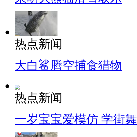
热点新闻
大白鲨腾空捕食猎物
热点新闻
一岁宝宝爱模仿 学街