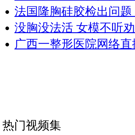
法国隆胸硅胶检出问题
外交部：反对强权政治霸凌主义
没胸没法活 女模不听
外交部：有关国家言论片面不公正
广西一整形医院网络直
安徽一实载49人客车翻车
走！跟着总书记去植树
消防员救轻生者
花炮节热闹非凡
减压"枕头大战"
热门视频集