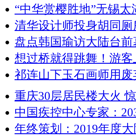
“中华赏樱胜地”无锡
清华设计师投身胡同厕
盘点韩国瑜访大陆台前
想过桥就得跳舞！游客
祁连山下玉石画师用废
重庆30层居民楼大火
中国疾控中心专家：203
年终策划：2019年度大陆