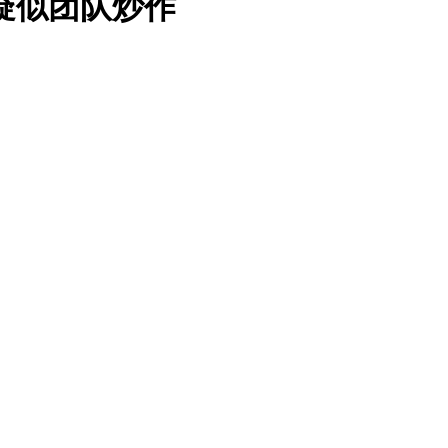
疑似团队炒作