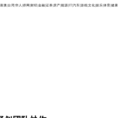
港澳
|
台湾
|
华人
|
侨网
|
财经
|
金融
|
证券
|
房产
|
能源
|
IT
|
汽车
|
游戏
|
文化
|
娱乐
|
体育
|
健康