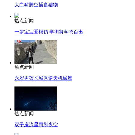
大白鲨腾空捕食猎物
热点新闻
一岁宝宝爱模仿 学街舞萌态百出
热点新闻
六岁男孩长城秀逆天机械舞
热点新闻
双子座流星雨划夜空