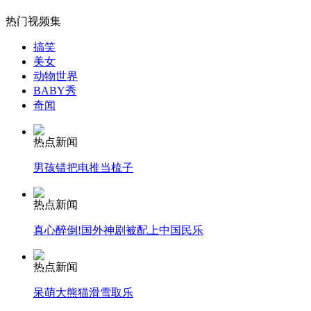
热门视频集
搞笑
女孩北京地铁殴打老人 痛下狠手拳打脚踢
美女
动物世界
BABY秀
奇闻
无痛分娩是否安全 医生回应
热点新闻
外交部：反对强权政治霸凌主义
男孩错把电推当梳子
外交部：有关国家言论片面不公正
热点新闻
真心醉倒!国外神剧被配上中国民乐
热点新闻
安徽一实载49人客车翻车
呆萌大熊猫滑雪取乐