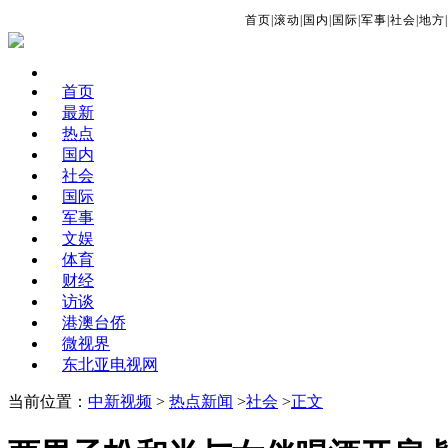
首页
|
滚动
|
国内
|
国际
|
军事
|
社会
|
地方
|
首页
最新
热点
国内
社会
国际
军事
文娱
体育
财经
访谈
港澳台侨
微视界
东北亚电视网
当前位置：
中新视频
>
热点新闻
>
社会
>
正文