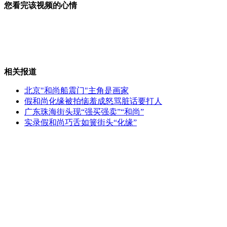
您看完该视频的心情
记者连线扮兔子意外摔倒出糗
相关报道
和尚与女伴喝酒开房疑似炒作被抓
北京"和尚船震门"主角是画家
假和尚化缘被拍恼羞成怒骂脏话要打人
广东珠海街头现“强买强卖”“和尚”
实录假和尚巧舌如簧街头“化缘”
伊朗：官方首次承认有制造核武器能力
乘客称受到“威胁”：深航客运“甩客”单飞
山西运城恶犬咬伤多人 警民合力深夜将其击毙