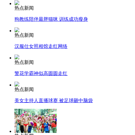
热点新闻
走！跟着总书记去植树
狗教练陪伴最胖猫咪 训练成功瘦身
热点新闻
消防员救轻生者
花炮节热闹非凡
减压"枕头大战"
汉服仕女照相馆走红网络
热点新闻
警花学霸神似高圆圆走红
纽约上演“枕头大战”
热点新闻
司机酒驾遇交警 急速倒车逃窜
美女主持人直播球赛 被足球砸中脑袋