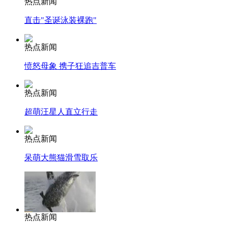
热点新闻
直击"圣诞泳装裸跑"
热点新闻
愤怒母象 携子狂追吉普车
热点新闻
超萌汪星人直立行走
热点新闻
呆萌大熊猫滑雪取乐
热点新闻