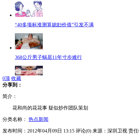
“40多项标准测算媳妇价值”引发不满
368公斤男子蜗居11年寸步难行
0
顶
收藏
分享到：
暴利女性用品排行榜出炉
简介：
花和尚的花花事 疑似炒作团队策划
分类名称：
热点新闻
油价破8 波及快递或集体涨价
发布时间：2012年04月09日 13:15
评论(
0
)
来源：深圳卫视
责任