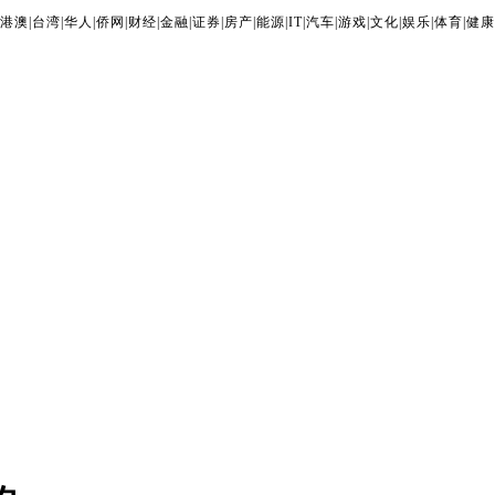
港澳
|
台湾
|
华人
|
侨网
|
财经
|
金融
|
证券
|
房产
|
能源
|
IT
|
汽车
|
游戏
|
文化
|
娱乐
|
体育
|
健康