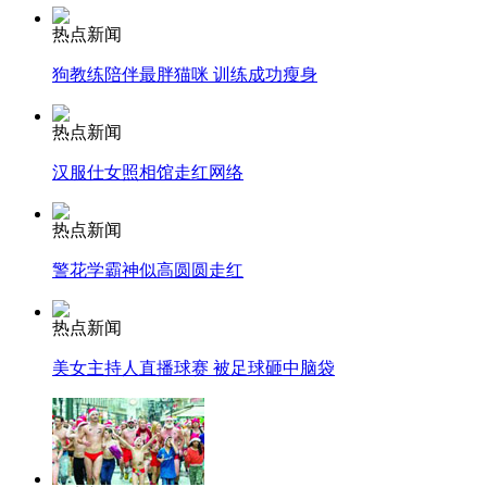
热点新闻
走！跟着总书记去植树
狗教练陪伴最胖猫咪 训练成功瘦身
热点新闻
消防员救轻生者
花炮节热闹非凡
减压"枕头大战"
汉服仕女照相馆走红网络
热点新闻
纽约上演“枕头大战”
警花学霸神似高圆圆走红
热点新闻
司机酒驾遇交警 急速倒车逃窜
美女主持人直播球赛 被足球砸中脑袋