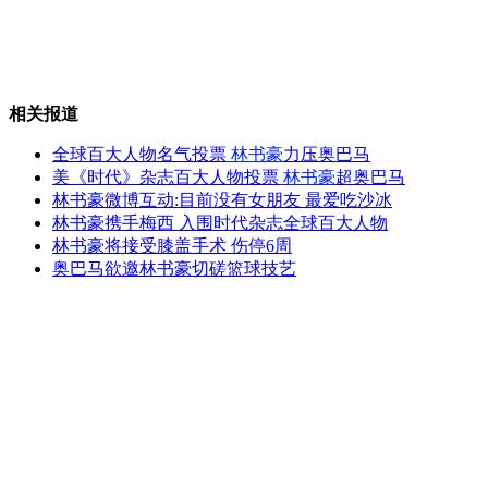
英男子提供精子成约600孩子父亲
相关报道
全球百大人物名气投票
林书豪
力压奥巴马
“40多项标准测算媳妇价值”引发不满
美《时代》杂志百大人物投票
林书豪
超奥巴马
林书豪微博互动:目前没有女朋友 最爱吃沙冰
林书豪携手梅西 入围时代杂志全球百大人物
林书豪将接受膝盖手术 伤停6周
奥巴马欲邀林书豪切磋篮球技艺
368公斤男子蜗居11年寸步难行
暴利女性用品排行榜出炉
山西运城恶犬咬伤多人 警民合力深夜将其击毙