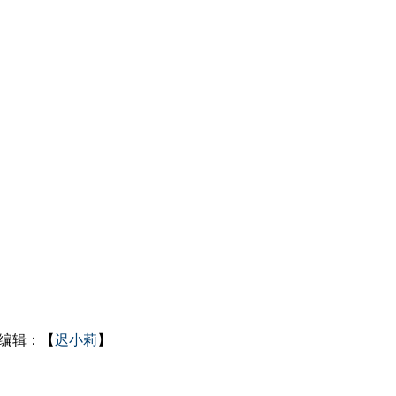
编辑：【
迟小莉
】