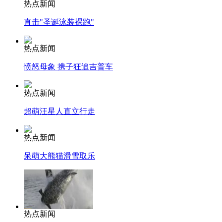
热点新闻
直击"圣诞泳装裸跑"
热点新闻
愤怒母象 携子狂追吉普车
热点新闻
超萌汪星人直立行走
热点新闻
呆萌大熊猫滑雪取乐
热点新闻