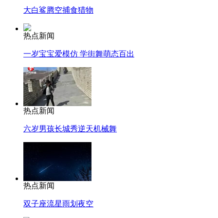
大白鲨腾空捕食猎物
热点新闻
一岁宝宝爱模仿 学街舞萌态百出
热点新闻
六岁男孩长城秀逆天机械舞
热点新闻
双子座流星雨划夜空