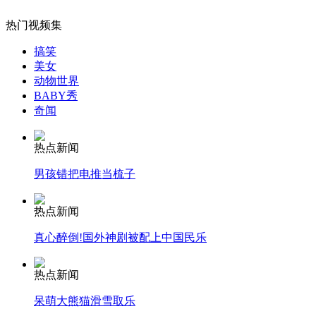
热门视频集
搞笑
女孩北京地铁殴打老人 痛下狠手拳打脚踢
美女
动物世界
BABY秀
无痛分娩是否安全 医生回应
奇闻
热点新闻
外交部：反对强权政治霸凌主义
男孩错把电推当梳子
外交部：有关国家言论片面不公正
热点新闻
真心醉倒!国外神剧被配上中国民乐
热点新闻
安徽一实载49人客车翻车
呆萌大熊猫滑雪取乐