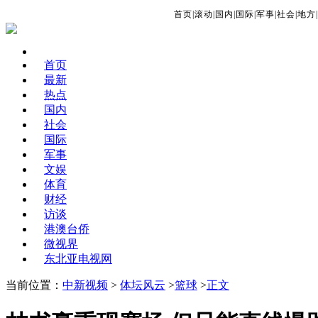
首页
|
滚动
|
国内
|
国际
|
军事
|
社会
|
地方
|
首页
最新
热点
国内
社会
国际
军事
文娱
体育
财经
访谈
港澳台侨
微视界
东北亚电视网
当前位置：
中新视频
>
体坛风云
>
篮球
>
正文