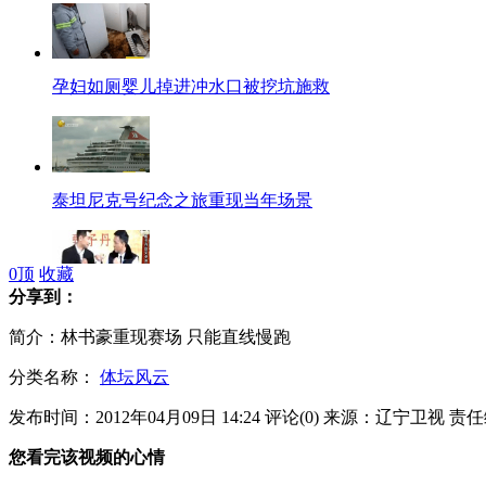
孕妇如厕婴儿掉进冲水口被挖坑施救
泰坦尼克号纪念之旅重现当年场景
0
顶
收藏
分享到：
甄子丹赵文卓冲突离奇升级
简介：林书豪重现赛场 只能直线慢跑
分类名称：
体坛风云
发布时间：2012年04月09日 14:24
评论(
0
)
来源：辽宁卫视
责任
郑嘉颖回应王馨平父亲说法
您看完该视频的心情