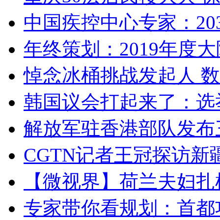
中国疾控中心专家：203
年终策划：2019年度大陆
悼念冰桶挑战发起人 数百
韩国议会打起来了：选举
解放军驻香港部队发布三
CGTN记者王冠探访新疆
【微视界】荷兰夫妇扎根青
专家带你看规划：首都功