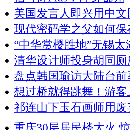
美国发言人即兴用中文
现代密码学之父如何保
“中华赏樱胜地”无锡
清华设计师投身胡同厕
盘点韩国瑜访大陆台前
想过桥就得跳舞！游客
祁连山下玉石画师用废
重庆30层居民楼大火