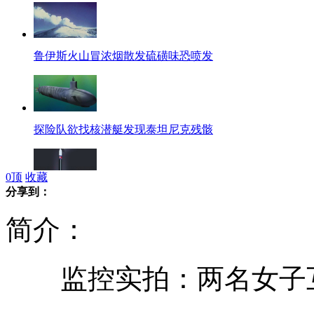
鲁伊斯火山冒浓烟散发硫磺味恐喷发
探险队欲找核潜艇发现泰坦尼克残骸
0
顶
收藏
分享到：
美日质疑朝鲜发射卫星方向不合常理
简介：
监控实拍：两名女子互
轿车高速撞油罐车 "火龙"吞噬公路