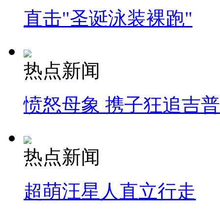
直击"圣诞泳装裸跑"
热点新闻
愤怒母象 携子狂追吉
热点新闻
超萌汪星人直立行走