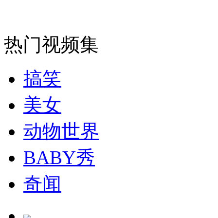
走！跟着总书记去植树
热门视频集
消防员救轻生者
花炮节热闹非凡
减压"枕头大战"
搞笑
美女
纽约上演“枕头大战”
动物世界
BABY秀
司机酒驾遇交警 急速倒车逃窜
奇闻