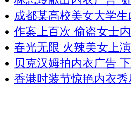
成都某高校美女大学生
女孩北京地铁殴打老人 痛下狠手拳打脚踢
作案上百次 偷盗女士
春光无限 火辣美女上演
无痛分娩是否安全 医生回应
贝克汉姆拍内衣广告 
外交部：反对强权政治霸凌主义
香港时装节惊艳内衣秀
外交部：有关国家言论片面不公正
安徽一实载49人客车翻车