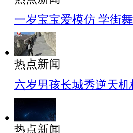
一岁宝宝爱模仿 学街
热点新闻
六岁男孩长城秀逆天机
热点新闻