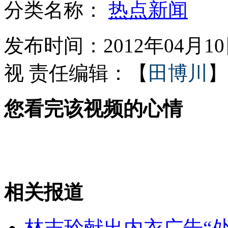
分类名称：
热点新闻
民国首套小学教材收录泰坦尼克事件
发布时间：2012年04月10日
视
责任编辑：【
田博川
】
信用卡印照片仍被盗刷两万元
您看完该视频的心情
特大传销团伙被端涉案数亿
日韩多项措施应对朝鲜发射
相关报道
山西运城恶犬咬伤多人 警民合力深夜将其击毙
林志玲献出内衣广告“处