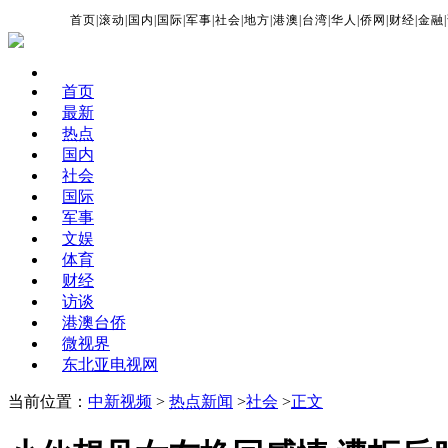
首页
|
滚动
|
国内
|
国际
|
军事
|
社会
|
地方
|
港澳
|
台湾
|
华人
|
侨网
|
财经
|
金融
|
首页
最新
热点
国内
社会
国际
军事
文娱
体育
财经
访谈
港澳台侨
微视界
东北亚电视网
当前位置：
中新视频
>
热点新闻
>
社会
>
正文