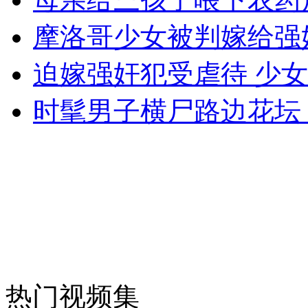
摩洛哥少女被判嫁给强
女孩北京地铁殴打老人 痛下狠手拳打脚踢
迫嫁强奸犯受虐待 少
时髦男子横尸路边花坛
无痛分娩是否安全 医生回应
外交部：反对强权政治霸凌主义
外交部：有关国家言论片面不公正
安徽一实载49人客车翻车
热门视频集