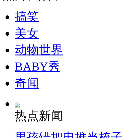
搞笑
走！跟着总书记去植树
美女
消防员救轻生者
花炮节热闹非凡
减压"枕头大战"
动物世界
BABY秀
纽约上演“枕头大战”
奇闻
司机酒驾遇交警 急速倒车逃窜
热点新闻
男孩错把电推当梳子