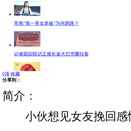
常熟“第一美女老板”为何跑路？
记者跟踪暗访正规长途大巴兜圈拉客
0
顶
收藏
分享到：
嚼苹果核等于吃毒药
简介：
小伙想见女友挽回感情
市民手机视频记录汽车自燃全程