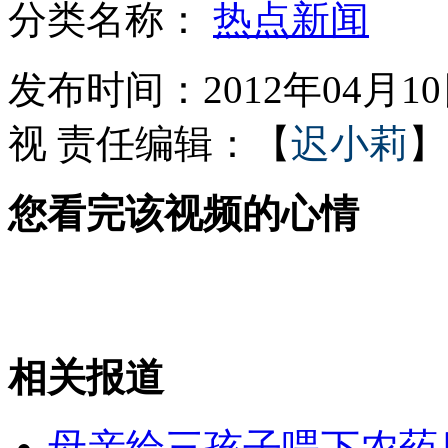
分类名称：
热点新闻
佛协称假和尚严重影响形象 吁严查
发布时间：2012年04月10日
视
责任编辑：【
迟小莉
】
男子冒充同性恋 宾馆屡次抢劫得手
您看完该视频的心情
央视主持称老酸奶或由破皮鞋制成
保姆低头买单 男童从扶梯空隙坠楼
相关报道
山西运城恶犬咬伤多人 警民合力深夜将其击毙
母亲给三孩子喂下农药