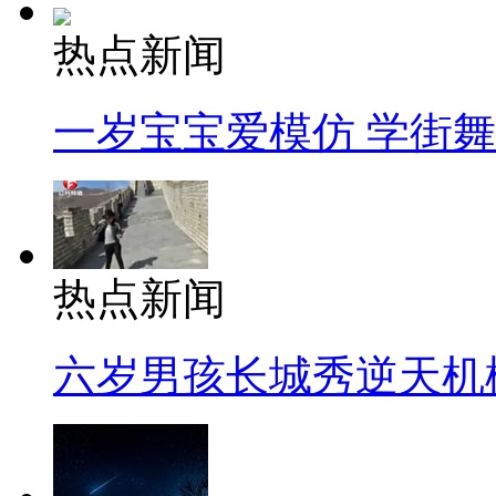
热点新闻
一岁宝宝爱模仿 学街
热点新闻
六岁男孩长城秀逆天机