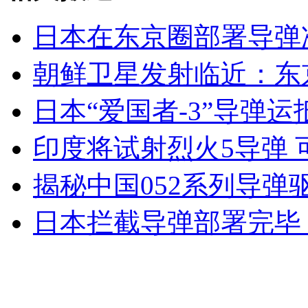
日本在东京圈部署导弹
女孩北京地铁殴打老人 痛下狠手拳打脚踢
朝鲜卫星发射临近：东
日本“爱国者-3”导弹
无痛分娩是否安全 医生回应
印度将试射烈火5导弹
外交部：反对强权政治霸凌主义
揭秘中国052系列导弹
外交部：有关国家言论片面不公正
日本拦截导弹部署完毕
安徽一实载49人客车翻车