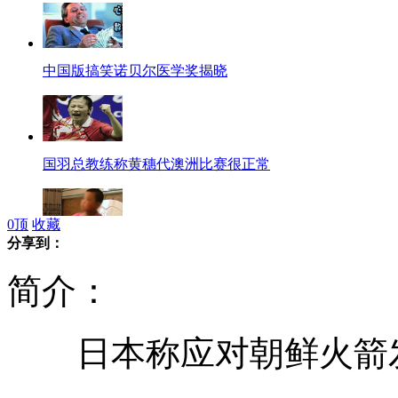
中国版搞笑诺贝尔医学奖揭晓
国羽总教练称黄穗代澳洲比赛很正常
0
顶
收藏
分享到：
专家断定枣庄两孩童是被狼咬伤
简介：
日本称应对朝鲜火箭发
河南官员之子射杀小贩枪支非公务枪