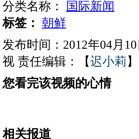
分类名称：
国际新闻
女大学生称"我是90后 我可能脑残"
标签：
朝鲜
发布时间：2012年04月10日
樱桃猛涨价 均价80元
视
责任编辑：【
迟小莉
】
您看完该视频的心情
医院出直升机救女婴花2万遭质疑
高校三百多俊男美女竞聘空乘
相关报道
山西运城恶犬咬伤多人 警民合力深夜将其击毙