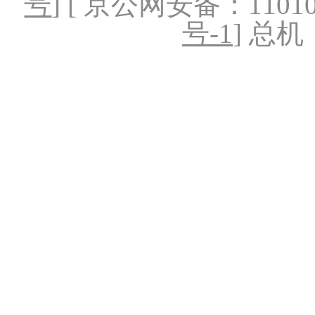
号
] [ 京公网安备：1101020
号-1
] 总机：