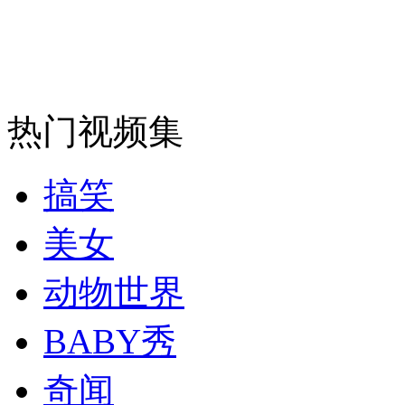
走！跟着总书记去植树
消防员救轻生者
花炮节热闹非凡
减压"枕头大战"
热门视频集
搞笑
纽约上演“枕头大战”
美女
动物世界
司机酒驾遇交警 急速倒车逃窜
BABY秀
奇闻