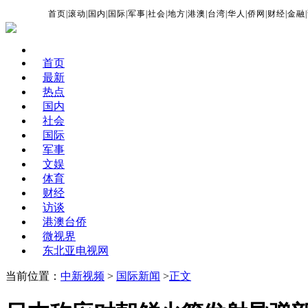
首页
|
滚动
|
国内
|
国际
|
军事
|
社会
|
地方
|
港澳
|
台湾
|
华人
|
侨网
|
财经
|
金融
|
首页
最新
热点
国内
社会
国际
军事
文娱
体育
财经
访谈
港澳台侨
微视界
东北亚电视网
当前位置：
中新视频
>
国际新闻
>
正文