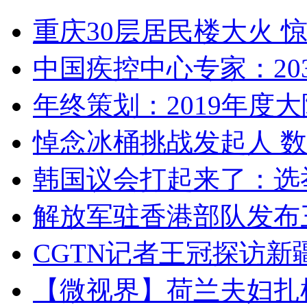
重庆30层居民楼大火
中国疾控中心专家：203
年终策划：2019年度大陆
悼念冰桶挑战发起人 数百
韩国议会打起来了：选举
解放军驻香港部队发布三
CGTN记者王冠探访新疆
【微视界】荷兰夫妇扎根青