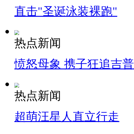
直击"圣诞泳装裸跑"
热点新闻
愤怒母象 携子狂追吉
热点新闻
超萌汪星人直立行走