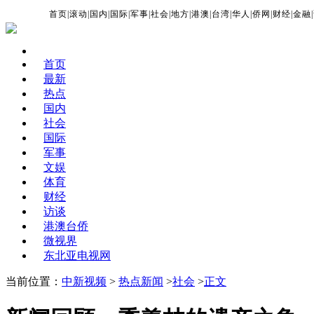
首页
|
滚动
|
国内
|
国际
|
军事
|
社会
|
地方
|
港澳
|
台湾
|
华人
|
侨网
|
财经
|
金融
|
首页
最新
热点
国内
社会
国际
军事
文娱
体育
财经
访谈
港澳台侨
微视界
东北亚电视网
当前位置：
中新视频
>
热点新闻
>
社会
>
正文