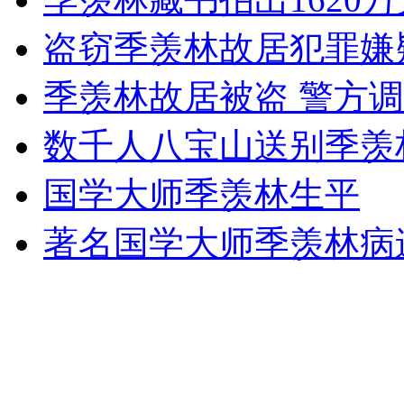
盗窃季羡林故居犯罪嫌
女孩北京地铁殴打老人 痛下狠手拳打脚踢
季羡林故居被盗 警方
数千人八宝山送别季羡
无痛分娩是否安全 医生回应
国学大师季羡林生平
外交部：反对强权政治霸凌主义
著名国学大师季羡林病
外交部：有关国家言论片面不公正
安徽一实载49人客车翻车