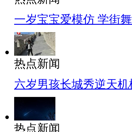
一岁宝宝爱模仿 学街
热点新闻
六岁男孩长城秀逆天机
热点新闻