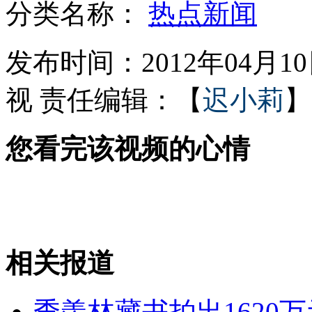
分类名称：
热点新闻
民警调解纠纷 男子挥刀袭警伤人
发布时间：2012年04月10日
视
责任编辑：【
迟小莉
】
猫咪走失16年后与主人重逢
您看完该视频的心情
京沪月嫂月薪1.5万超医学博士
广东一校车与货车相撞 2名女童死亡
相关报道
山西运城恶犬咬伤多人 警民合力深夜将其击毙
季羡林藏书拍出1620万