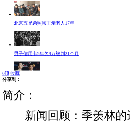
北京五兄弟照顾非亲老人17年
男子信用卡5年欠9万被判21个月
0
顶
收藏
分享到：
实拍：明星大腕云集导演协会“红地毯”
简介：
新闻回顾：季羡林的
日"迈克尔婆婆"狂风中不倒走红微博