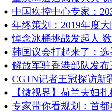
中国疾控中心专家：203
年终策划：2019年度大陆
悼念冰桶挑战发起人 数百
韩国议会打起来了：选举
解放军驻香港部队发布三
CGTN记者王冠探访新疆
【微视界】荷兰夫妇扎根青
专家带你看规划：首都功