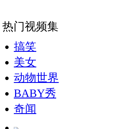
走！跟着总书记去植树
热门视频集
消防员救轻生者
花炮节热闹非凡
减压"枕头大战"
搞笑
美女
纽约上演“枕头大战”
动物世界
BABY秀
司机酒驾遇交警 急速倒车逃窜
奇闻