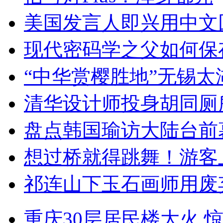
美国发言人即兴用中文
现代密码学之父如何保
“中华赏樱胜地”无锡
清华设计师投身胡同厕
盘点韩国瑜访大陆台前
想过桥就得跳舞！游客
祁连山下玉石画师用废
重庆30层居民楼大火