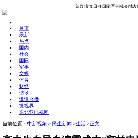
首页
|
滚动
|
国内
|
国际
|
军事
|
社会
|
地方
|
首页
最新
热点
国内
社会
国际
军事
文娱
体育
财经
访谈
港澳台侨
微视界
东北亚电视网
当前位置：
中新视频
>
民生新闻
>
生活
>
正文