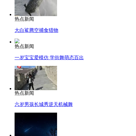
热点新闻
大白鲨腾空捕食猎物
热点新闻
一岁宝宝爱模仿 学街舞萌态百出
热点新闻
六岁男孩长城秀逆天机械舞