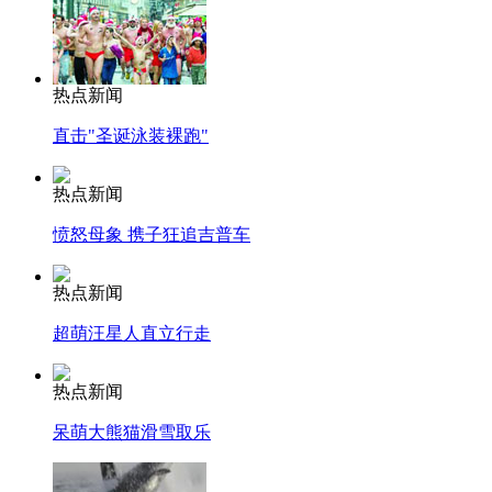
热点新闻
直击"圣诞泳装裸跑"
热点新闻
愤怒母象 携子狂追吉普车
热点新闻
超萌汪星人直立行走
热点新闻
呆萌大熊猫滑雪取乐