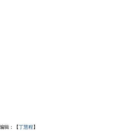
编辑：【
丁慧程
】