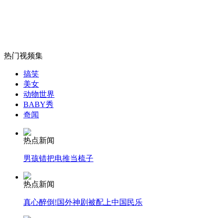
女孩北京地铁殴打老人 痛下狠手拳打脚踢
热门视频集
搞笑
无痛分娩是否安全 医生回应
美女
动物世界
BABY秀
外交部：反对强权政治霸凌主义
奇闻
热点新闻
外交部：有关国家言论片面不公正
男孩错把电推当梳子
热点新闻
安徽一实载49人客车翻车
真心醉倒!国外神剧被配上中国民乐