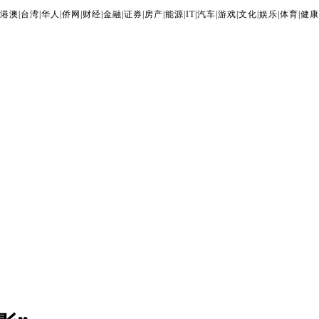
港澳
|
台湾
|
华人
|
侨网
|
财经
|
金融
|
证券
|
房产
|
能源
|
IT
|
汽车
|
游戏
|
文化
|
娱乐
|
体育
|
健康