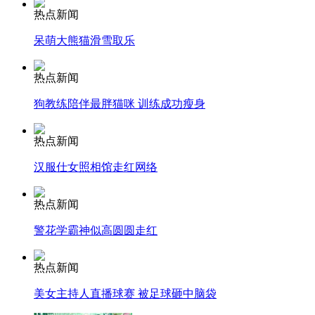
热点新闻
呆萌大熊猫滑雪取乐
走！跟着总书记去植树
热点新闻
消防员救轻生者
花炮节热闹非凡
减压"枕头大战"
狗教练陪伴最胖猫咪 训练成功瘦身
热点新闻
汉服仕女照相馆走红网络
纽约上演“枕头大战”
热点新闻
司机酒驾遇交警 急速倒车逃窜
警花学霸神似高圆圆走红
热点新闻
美女主持人直播球赛 被足球砸中脑袋