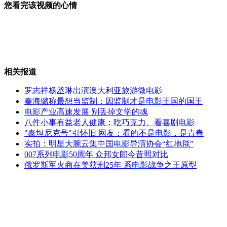
您看完该视频的心情
实拍:美男子无故挨打被脱光衣服
相关报道
中方要求帕劳确保被扣渔民健康
罗志祥杨丞琳出演澳大利亚旅游微
电影
秦海璐称最想当监制：因监制才是
电影
王国的国王
电影
产业高速发展 别丢掉文学的魂
八件小事有益老人健康：吃巧克力、看喜剧
电影
日本：76万元建一女性专用透明厕所
"泰坦尼克号"引怀旧 网友：看的不是
电影
，是青春
实拍：明星大腕云集中国
电影
导演协会“红地毯”
007系列
电影
50周年 众邦女郎今昔照对比
俄罗斯军火商在美获刑25年 系
电影
战争之王原型
俄介入南海开发 引发外媒热议
山西运城恶犬咬伤多人 警民合力深夜将其击毙