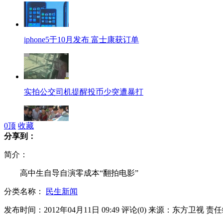
iphone5于10月发布 富士康获订单
实拍公交司机提醒投币少突遭暴打
0
顶
收藏
分享到：
实拍：孙俪《甄嬛传》片场庆生
简介：
高中生自导自演零成本“翻拍电影”
分类名称：
民生新闻
内贾德称伊朗不惧怕石油禁运
发布时间：2012年04月11日 09:49
评论(
0
)
来源：东方卫视
责任