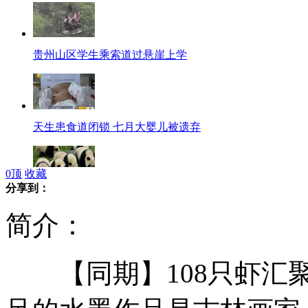
贵州山区学生乘索道过悬崖上学
天生患食道闭锁 七月大婴儿被遗弃
0
顶
收藏
分享到：
成都熊猫基地外竹子起大火
简介：
【同期】108只虾汇聚
深圳招公务员 人数猛增条件放宽