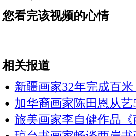
您看完该视频的心情
女孩北京地铁殴打老人 痛下狠手拳打脚踢
无痛分娩是否安全 医生回应
相关报道
外交部：反对强权政治霸凌主义
新疆画家32年完成百
外交部：有关国家言论片面不公正
加华裔画家陈田恩从艺
旅美画家李自健作品《
安徽一实载49人客车翻车
琼台书画家畅谈两岸书