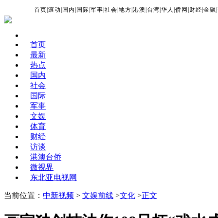
首页
|
滚动
|
国内
|
国际
|
军事
|
社会
|
地方
|
港澳
|
台湾
|
华人
|
侨网
|
财经
|
金融
|
首页
最新
热点
国内
社会
国际
军事
文娱
体育
财经
访谈
港澳台侨
微视界
东北亚电视网
当前位置：
中新视频
>
文娱前线
>
文化
>
正文