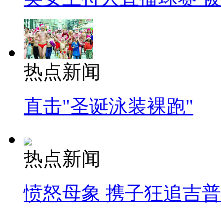
热点新闻
直击"圣诞泳装裸跑"
热点新闻
愤怒母象 携子狂追吉