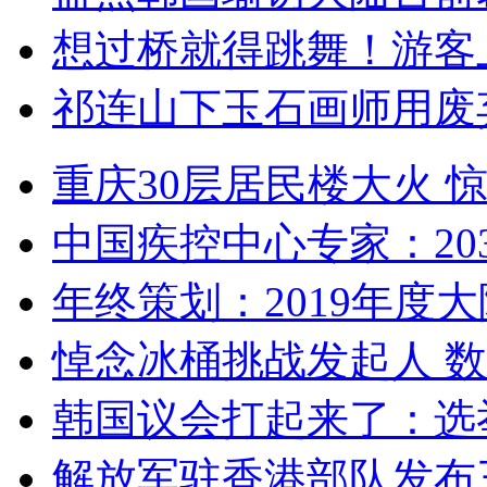
想过桥就得跳舞！游客
祁连山下玉石画师用废
重庆30层居民楼大火
中国疾控中心专家：203
年终策划：2019年度大陆
悼念冰桶挑战发起人 数百
韩国议会打起来了：选举
解放军驻香港部队发布三