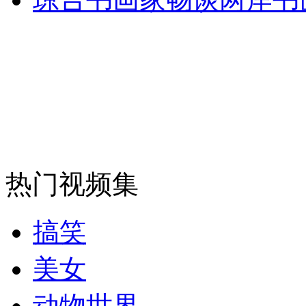
走！跟着总书记去植树
消防员救轻生者
花炮节热闹非凡
减压"枕头大战"
纽约上演“枕头大战”
热门视频集
司机酒驾遇交警 急速倒车逃窜
搞笑
美女
动物世界