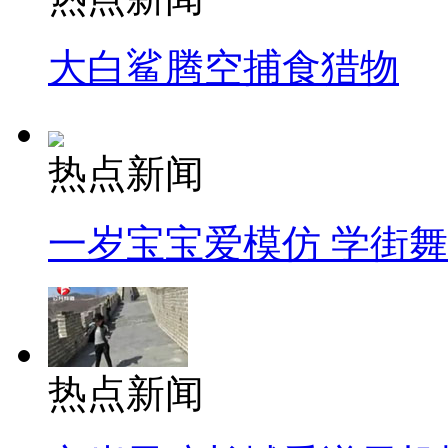
大白鲨腾空捕食猎物
热点新闻
一岁宝宝爱模仿 学街
热点新闻