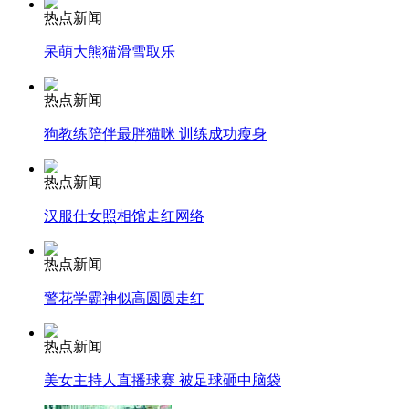
热点新闻
呆萌大熊猫滑雪取乐
走！跟着总书记去植树
热点新闻
消防员救轻生者
花炮节热闹非凡
减压"枕头大战"
狗教练陪伴最胖猫咪 训练成功瘦身
热点新闻
汉服仕女照相馆走红网络
纽约上演“枕头大战”
热点新闻
司机酒驾遇交警 急速倒车逃窜
警花学霸神似高圆圆走红
热点新闻
美女主持人直播球赛 被足球砸中脑袋