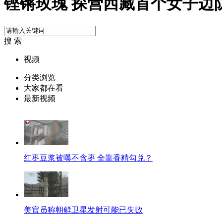
铿锵玫瑰 探营西藏首个女子边
搜 索
视频
分类浏览
大家都在看
最新视频
红枣豆浆被曝不含枣 全靠香精勾兑？
美官员称朝鲜卫星发射可能已失败