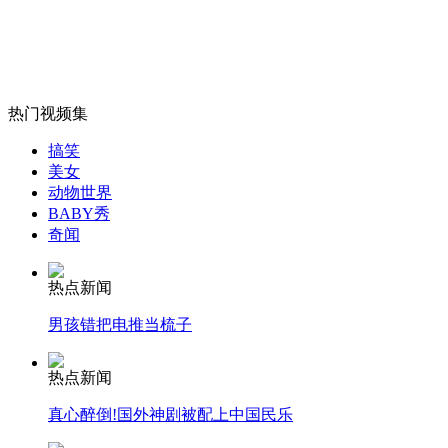
女孩北京地铁殴打老人 痛下狠手拳打脚踢
热门视频集
搞笑
无痛分娩是否安全 医生回应
美女
动物世界
BABY秀
外交部：反对强权政治霸凌主义
奇闻
热点新闻
外交部：有关国家言论片面不公正
男孩错把电推当梳子
热点新闻
安徽一实载49人客车翻车
真心醉倒!国外神剧被配上中国民乐