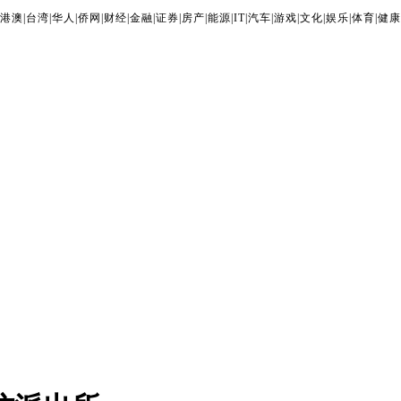
港澳
|
台湾
|
华人
|
侨网
|
财经
|
金融
|
证券
|
房产
|
能源
|
IT
|
汽车
|
游戏
|
文化
|
娱乐
|
体育
|
健康