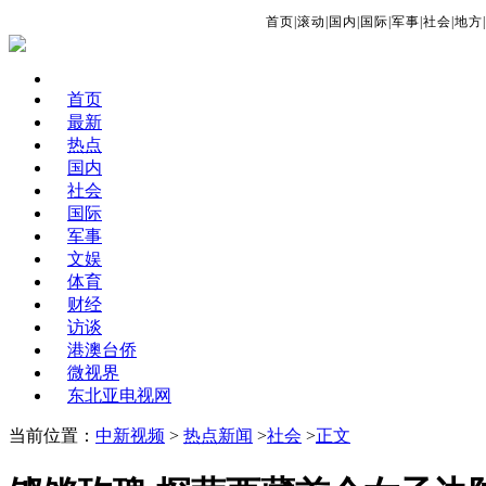
首页
|
滚动
|
国内
|
国际
|
军事
|
社会
|
地方
|
首页
最新
热点
国内
社会
国际
军事
文娱
体育
财经
访谈
港澳台侨
微视界
东北亚电视网
当前位置：
中新视频
>
热点新闻
>
社会
>
正文