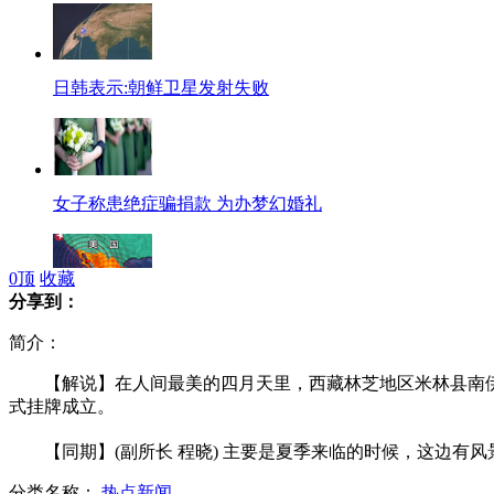
日韩表示:朝鲜卫星发射失败
女子称患绝症骗捐款 为办梦幻婚礼
0
顶
收藏
分享到：
最近两天全球强震频发
简介：
【解说】在人间最美的四月天里，西藏林芝地区米林县南伊乡
式挂牌成立。
深圳山里现“皇宫级”住宅
【同期】(副所长 程晓) 主要是夏季来临的时候，这边有
分类名称：
热点新闻