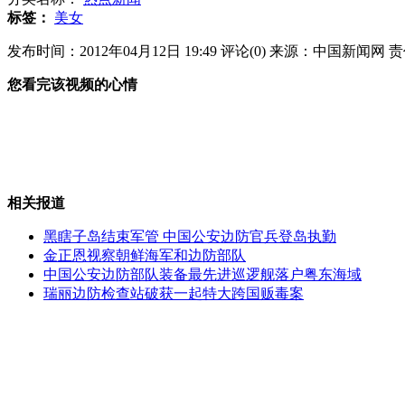
标签：
美女
西安一公车被曝1年半违法103次
发布时间：2012年04月12日 19:49
评论(
0
)
来源：中国新闻网
责
您看完该视频的心情
男友不买房女子夜晚马路狂奔求撞死
相关报道
朝鲜发射光明星3号卫星
黑瞎子岛结束军管 中国公安边防官兵登岛执勤
金正恩视察朝鲜海军和边防部队
中国公安边防部队装备最先进巡逻舰落户粤东海域
瑞丽边防检查站破获一起特大跨国贩毒案
南京"空姐"地铁挨个给乘客发红包
山西运城恶犬咬伤多人 警民合力深夜将其击毙