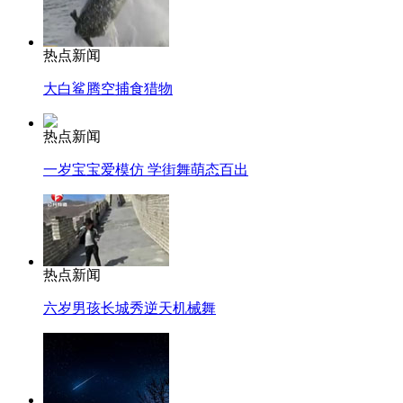
热点新闻
大白鲨腾空捕食猎物
热点新闻
一岁宝宝爱模仿 学街舞萌态百出
热点新闻
六岁男孩长城秀逆天机械舞