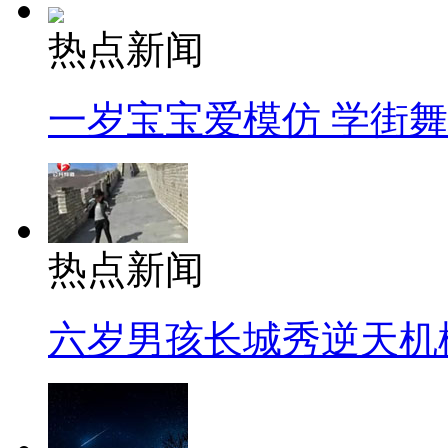
热点新闻
一岁宝宝爱模仿 学街
热点新闻
六岁男孩长城秀逆天机