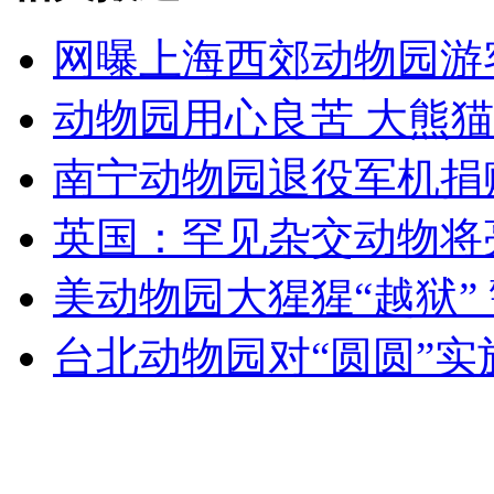
网曝上海西郊动物园游
女孩北京地铁殴打老人 痛下狠手拳打脚踢
动物园用心良苦 大熊猫
南宁动物园退役军机捐
无痛分娩是否安全 医生回应
英国：罕见杂交动物将
外交部：反对强权政治霸凌主义
美动物园大猩猩“越狱”
外交部：有关国家言论片面不公正
台北动物园对“圆圆”实
安徽一实载49人客车翻车