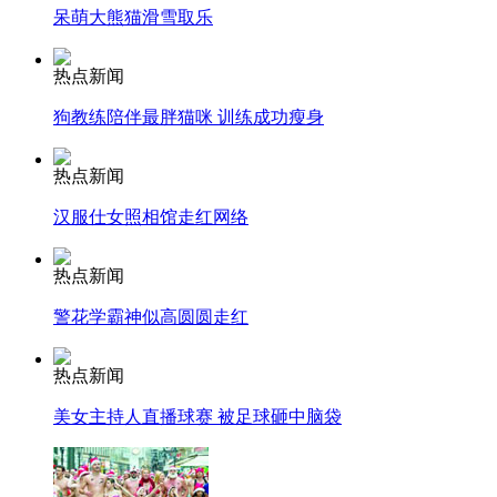
呆萌大熊猫滑雪取乐
走！跟着总书记去植树
热点新闻
狗教练陪伴最胖猫咪 训练成功瘦身
消防员救轻生者
花炮节热闹非凡
减压"枕头大战"
热点新闻
汉服仕女照相馆走红网络
纽约上演“枕头大战”
热点新闻
警花学霸神似高圆圆走红
司机酒驾遇交警 急速倒车逃窜
热点新闻
美女主持人直播球赛 被足球砸中脑袋