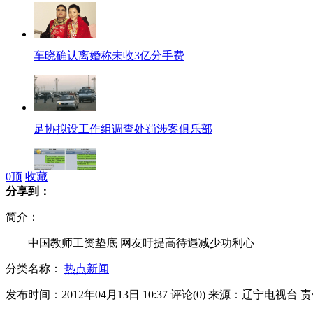
车晓确认离婚称未收3亿分手费
足协拟设工作组调查处罚涉案俱乐部
0
顶
收藏
分享到：
李阳妻曝光短信:被威胁要战斗至死
简介：
中国教师工资垫底 网友吁提高待遇减少功利心
分类名称：
热点新闻
韩媒说朝卫星发射失败 朝未回应
发布时间：2012年04月13日 10:37
评论(
0
)
来源：辽宁电视台
责