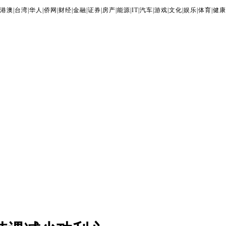
港澳
|
台湾
|
华人
|
侨网
|
财经
|
金融
|
证券
|
房产
|
能源
|
IT
|
汽车
|
游戏
|
文化
|
娱乐
|
体育
|
健康