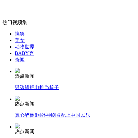
热门视频集
女孩北京地铁殴打老人 痛下狠手拳打脚踢
搞笑
美女
动物世界
无痛分娩是否安全 医生回应
BABY秀
奇闻
外交部：反对强权政治霸凌主义
热点新闻
男孩错把电推当梳子
外交部：有关国家言论片面不公正
热点新闻
真心醉倒!国外神剧被配上中国民乐
安徽一实载49人客车翻车
热点新闻