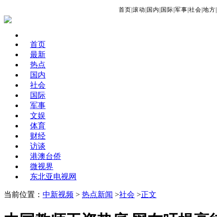
首页
|
滚动
|
国内
|
国际
|
军事
|
社会
|
地方
|
首页
最新
热点
国内
社会
国际
军事
文娱
体育
财经
访谈
港澳台侨
微视界
东北亚电视网
当前位置：
中新视频
>
热点新闻
>
社会
>
正文