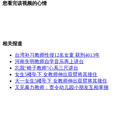
您看完该视频的心情
朝鲜卫星发射回顾 引发广泛关注
相关报道
美日韩媒体称朝火箭碎片已坠海
台湾补习教师性侵12名女童 获刑4613年
河南失明教师自学音乐再上讲台
忘我“椅子教师”心系三尺讲台
女生5楼坠下 女教师伸出双臂将其接住
韩进口服装一半不合格 含致癌染料
大一女生5楼坠下 女教师伸出双臂将其接住
又见暴力教师：责令幼儿园小朋友互相掌掴
网友为省钱PS婚纱照 引来争议
山西运城恶犬咬伤多人 警民合力深夜将其击毙