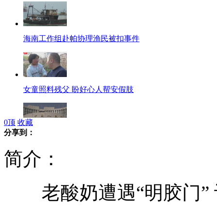
海南工作组赴帕协理渔民被扣事件
女童照料残父 盼好心人帮安假肢
0
顶
收藏
分享到：
一季度GDP增8.1% 经济缓中趋稳
简介：
老酸奶遭遇“明胶门” 
李河君:长远看美国"双反"是好事