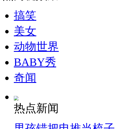
搞笑
走！跟着总书记去植树
美女
消防员救轻生者
花炮节热闹非凡
减压"枕头大战"
动物世界
BABY秀
纽约上演“枕头大战”
奇闻
司机酒驾遇交警 急速倒车逃窜
热点新闻
男孩错把电推当梳子