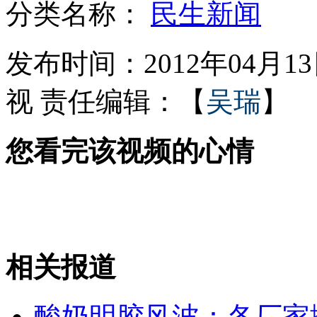
分类名称：
民生新闻
女子拉客被抓当众脱衣撒泼难住民警
发布时间：2012年04月13日
视
责任编辑：【
吴瑞
】
实拍女子逛街看手机一头跌进水池
您看完该视频的心情
“走路死”事件拷问城市“底线”
余文乐反串MV 王馨平被翻旧情
相关报道
山西运城恶犬咬伤多人 警民合力深夜将其击毙
酸奶明胶风波：各厂家