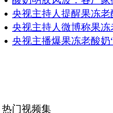
央视主持人提醒果冻老
女孩北京地铁殴打老人 痛下狠手拳打脚踢
央视主持人微博称果冻
央视主播爆果冻老酸奶“
无痛分娩是否安全 医生回应
外交部：反对强权政治霸凌主义
外交部：有关国家言论片面不公正
安徽一实载49人客车翻车
热门视频集