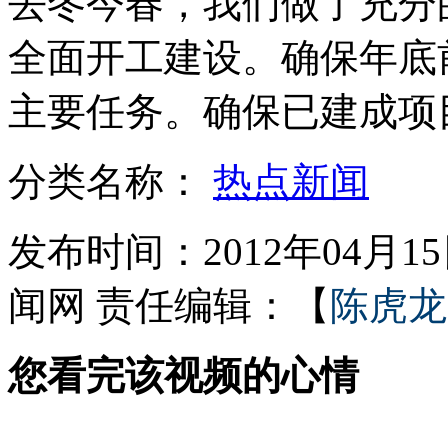
去冬今春，我们做了充分
全面开工建设。确保年底
女孩北京地铁殴打老人 痛下狠手拳打脚踢
主要任务。确保已建成项
无痛分娩是否安全 医生回应
分类名称：
热点新闻
外交部：反对强权政治霸凌主义
发布时间：2012年04月15日
闻网
责任编辑：【
陈虎龙
外交部：有关国家言论片面不公正
您看完该视频的心情
安徽一实载49人客车翻车