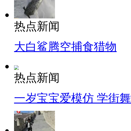
热点新闻
大白鲨腾空捕食猎物
热点新闻
一岁宝宝爱模仿 学街