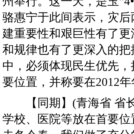
州举行。这一天，是玉“4
骆惠宁于此间表示，灾后
家人重金寻线索 骗子忙“领赏”
建重要性和艰巨性有了更
和规律也有了更深入的把
实拍:司机拒停车 警察扒车头执法
中，必须体现民生优先，
第111届广交会展位申请激增
要位置，并称要在2012
【同期】(青海省 省长
沪穗先后发生乘客拦飞机维权事件
学校、医院等放在首要位
山西运城恶犬咬伤多人 警民合力深夜将其击毙