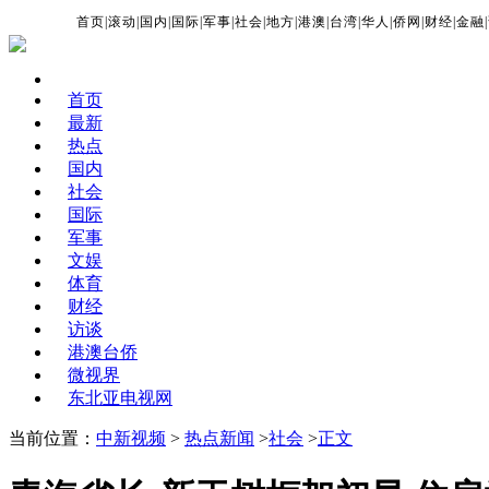
首页
|
滚动
|
国内
|
国际
|
军事
|
社会
|
地方
|
港澳
|
台湾
|
华人
|
侨网
|
财经
|
金融
|
首页
最新
热点
国内
社会
国际
军事
文娱
体育
财经
访谈
港澳台侨
微视界
东北亚电视网
当前位置：
中新视频
>
热点新闻
>
社会
>
正文