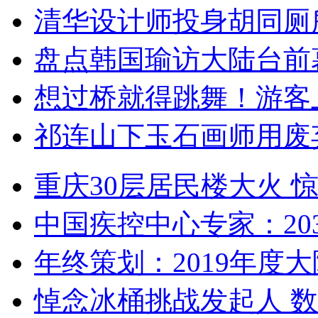
清华设计师投身胡同厕
盘点韩国瑜访大陆台前
想过桥就得跳舞！游客
祁连山下玉石画师用废
重庆30层居民楼大火
中国疾控中心专家：203
年终策划：2019年度大陆
悼念冰桶挑战发起人 数百