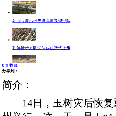
朝阅兵展示最先进弹道导弹部队
朝鲜徒步方队受阅踢跳跃式正步
0
顶
收藏
分享到：
珠江源头第一村的无奈与叹息
简介：
14日，玉树灾后恢复
高校"伪娘团" 舞台上难辨雄雌