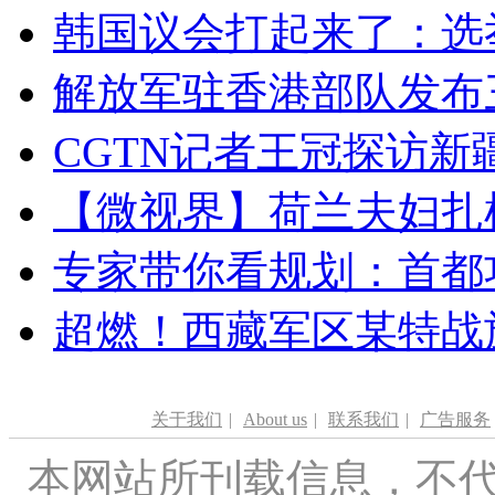
韩国议会打起来了：选举
解放军驻香港部队发布三
CGTN记者王冠探访新疆
【微视界】荷兰夫妇扎根青
专家带你看规划：首都功
超燃！西藏军区某特战
关于我们
|
About us
|
联系我们
|
广告服务
本网站所刊载信息，不代