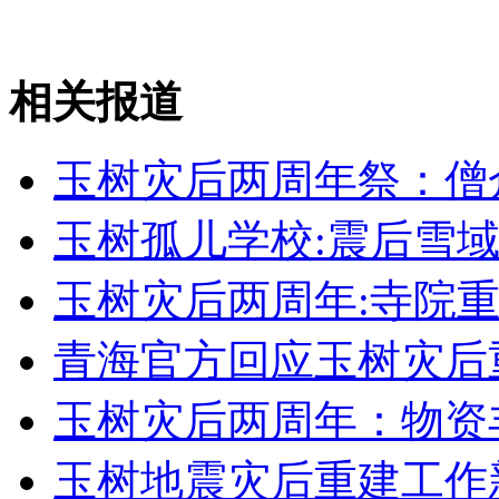
走！跟着总书记去植树
相关报道
消防员救轻生者
花炮节热闹非凡
减压"枕头大战"
玉树灾后两周年祭：僧
玉树孤儿学校:震后雪域
纽约上演“枕头大战”
玉树灾后两周年:寺院重
青海官方回应玉树灾后
司机酒驾遇交警 急速倒车逃窜
玉树灾后两周年：物资
玉树地震灾后重建工作