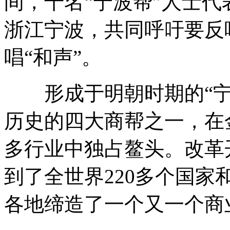
间，千名“宁波帮”人士代
浙江宁波，共同呼吁要反
朝鲜阅兵空军亮相：米格-29
唱“和声”。
朝鲜无人机首次亮相 可在车上发射
形成于明朝时期的“宁
历史的四大商帮之一，在
朝阅兵展示最先进弹道导弹部队
多行业中独占鳌头。改革
到了全世界220多个国
朝鲜徒步方队受阅踢跳跃式正步
各地缔造了一个又一个商
山西运城恶犬咬伤多人 警民合力深夜将其击毙