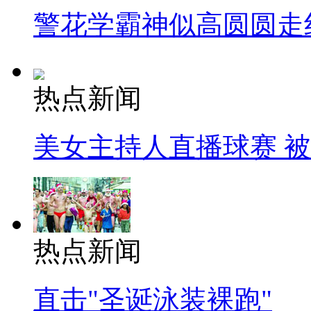
警花学霸神似高圆圆走
热点新闻
美女主持人直播球赛 
热点新闻
直击"圣诞泳装裸跑"