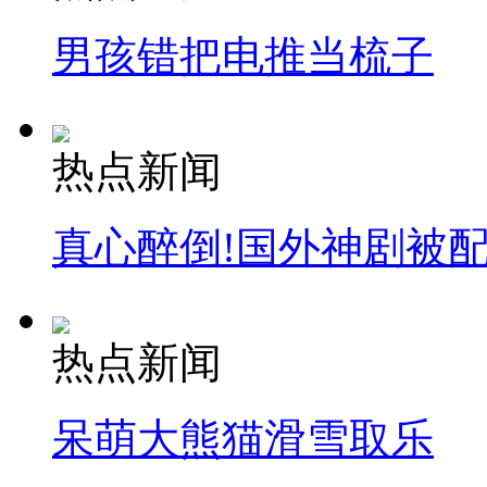
男孩错把电推当梳子
热点新闻
真心醉倒!国外神剧被
热点新闻
呆萌大熊猫滑雪取乐