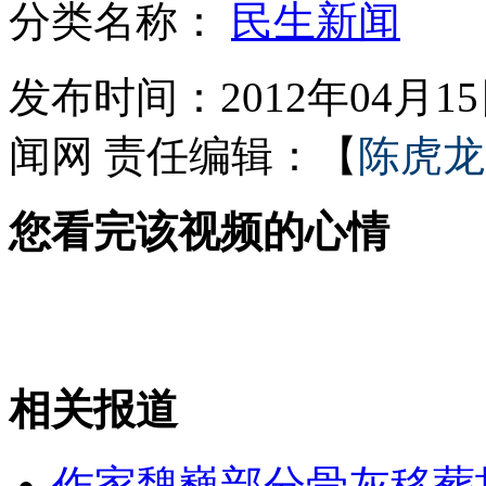
分类名称：
民生新闻
发布时间：2012年04月15日
女孩北京地铁殴打老人 痛下狠手拳打脚踢
闻网
责任编辑：【
陈虎龙
无痛分娩是否安全 医生回应
您看完该视频的心情
外交部：反对强权政治霸凌主义
外交部：有关国家言论片面不公正
相关报道
安徽一实载49人客车翻车
作家魏巍部分骨灰移葬