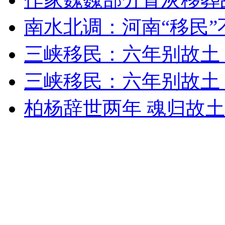
南水北调：河南“移民”
走！跟着总书记去植树
三峡移民：六年别故土
消防员救轻生者
花炮节热闹非凡
减压"枕头大战"
三峡移民：六年别故土
柏杨辞世两年 魂归故
纽约上演“枕头大战”
司机酒驾遇交警 急速倒车逃窜