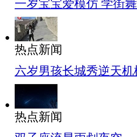
一岁宝宝爱模仿 学街
热点新闻
六岁男孩长城秀逆天机
热点新闻