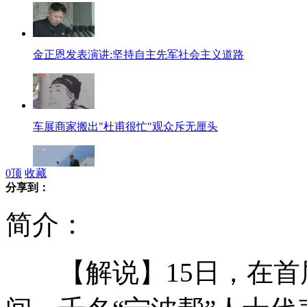
金正恩发表演讲:坚持自主先军社会主义道路
车展商家搬出"杜甫很忙"观众斥无厘头
0
顶
收藏
分享到：
奥巴马特工因招妓被遣送回国
简介：
【解说】15日，在首届
各国派军舰争夺朝鲜卫星火箭残骸