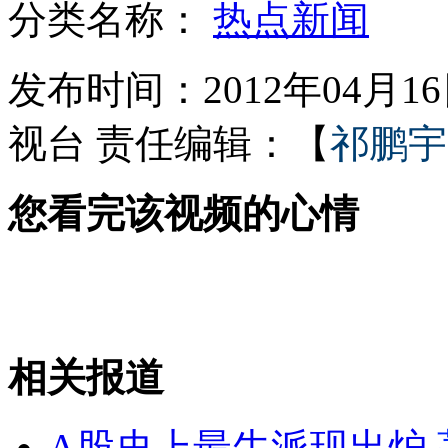
分类名称：
热点新闻
实拍：工业明胶“变身”药用胶囊
发布时间：2012年04月16日
视台
责任编辑：【
祁鹏宇
羽泉看皇马被误认疯狂的日本人
您看完该视频的心情
内地200多高管为买美博士文凭被骗
澳洲现男人荒 剩女上山下乡找男友
相关报道
山西运城恶犬咬伤多人 警民合力深夜将其击毙
A股史上最牛派现出炉