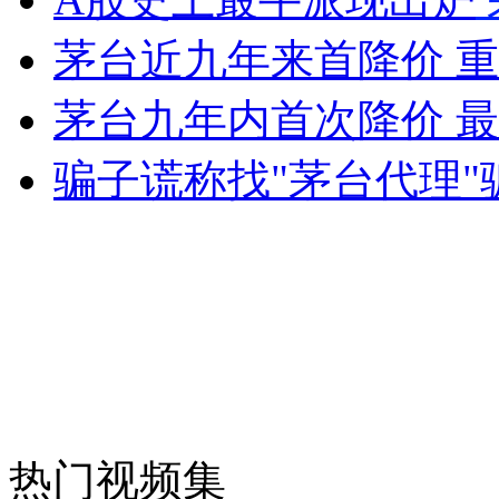
茅台近九年来首降价 
女孩北京地铁殴打老人 痛下狠手拳打脚踢
茅台九年内首次降价 
骗子谎称找"茅台代理"骗
无痛分娩是否安全 医生回应
外交部：反对强权政治霸凌主义
外交部：有关国家言论片面不公正
安徽一实载49人客车翻车
热门视频集