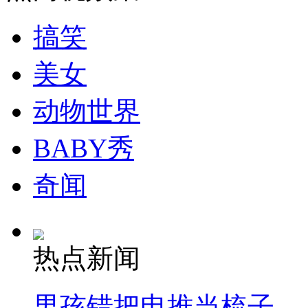
搞笑
走！跟着总书记去植树
美女
消防员救轻生者
花炮节热闹非凡
减压"枕头大战"
动物世界
BABY秀
纽约上演“枕头大战”
奇闻
司机酒驾遇交警 急速倒车逃窜
热点新闻
男孩错把电推当梳子