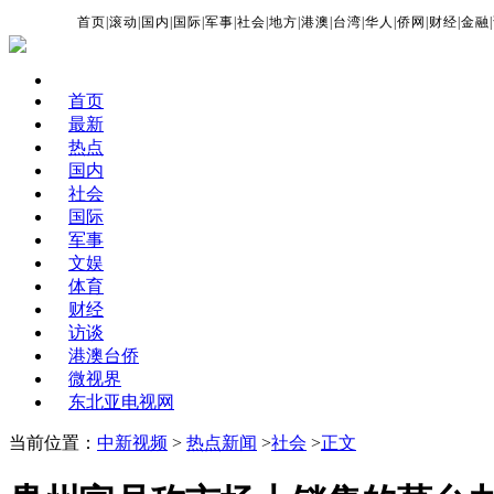
首页
|
滚动
|
国内
|
国际
|
军事
|
社会
|
地方
|
港澳
|
台湾
|
华人
|
侨网
|
财经
|
金融
|
首页
最新
热点
国内
社会
国际
军事
文娱
体育
财经
访谈
港澳台侨
微视界
东北亚电视网
当前位置：
中新视频
>
热点新闻
>
社会
>
正文