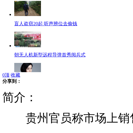
盲人盗窃20起 听声辨位去偷钱
朝无人机新型远程导弹首秀阅兵式
0
顶
收藏
分享到：
范冰冰招员工 一天500人应聘
简介：
贵州官员称市场上销售
沈阳区长集体开微博 家中有事就@