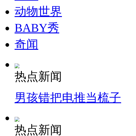
动物世界
纽约上演“枕头大战”
BABY秀
司机酒驾遇交警 急速倒车逃窜
奇闻
热点新闻
男孩错把电推当梳子
热点新闻