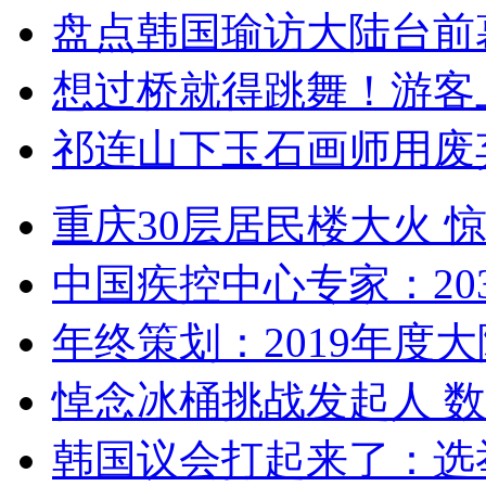
盘点韩国瑜访大陆台前
想过桥就得跳舞！游客
祁连山下玉石画师用废
重庆30层居民楼大火
中国疾控中心专家：203
年终策划：2019年度大陆
悼念冰桶挑战发起人 数百
韩国议会打起来了：选举