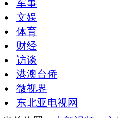
军事
文娱
体育
财经
访谈
港澳台侨
微视界
东北亚电视网