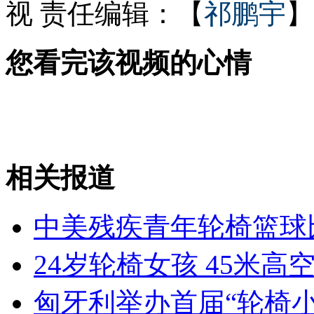
视
责任编辑：【
祁鹏宇
】
一心想成名 自拍裸照被敲诈
您看完该视频的心情
土星冲日 公众可赏美丽"指环王"
相关报道
山西运城恶犬咬伤多人 警民合力深夜将其击毙
中美残疾青年轮椅篮球
女孩北京地铁殴打老人 痛下狠手拳打脚踢
24岁轮椅女孩 45米
无痛分娩是否安全 医生回应
匈牙利举办首届“轮椅