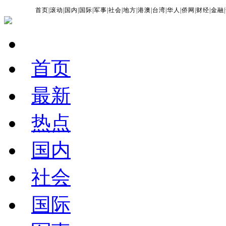
首页
|
滚动
|
国内
|
国际
|
军事
|
社会
|
地方
|
港澳
|
台湾
|
华人
|
侨网
|
财经
|
金融
|
首页
最新
热点
国内
社会
国际