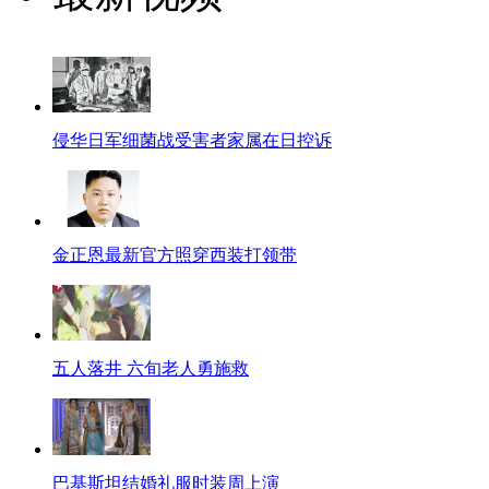
侵华日军细菌战受害者家属在日控诉
金正恩最新官方照穿西装打领带
五人落井 六旬老人勇施救
巴基斯坦结婚礼服时装周上演