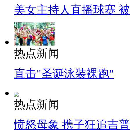
美女主持人直播球赛 
热点新闻
直击"圣诞泳装裸跑"
热点新闻
愤怒母象 携子狂追吉