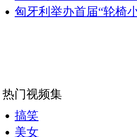
匈牙利举办首届“轮椅
外交部：反对强权政治霸凌主义
外交部：有关国家言论片面不公正
安徽一实载49人客车翻车
热门视频集
走！跟着总书记去植树
搞笑
消防员救轻生者
花炮节热闹非凡
减压"枕头大战"
美女