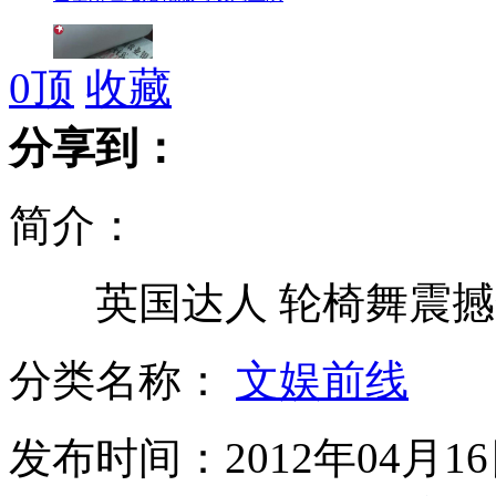
0
顶
收藏
银行九千错当九万 取款人拒还款
分享到：
简介：
镇店之宝被盗 店主悬赏万元抓贼
英国达人 轮椅舞震撼
"胆大"妈妈 抱着孩子开汽车
分类名称：
文娱前线
发布时间：2012年04月16日
拒交过路费 男子殴打收费员