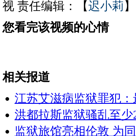
视
责任编辑：【
迟小莉
】
银行九千错当九万 取款人拒还款
您看完该视频的心情
镇店之宝被盗 店主悬赏万元抓贼
相关报道
山西运城恶犬咬伤多人 警民合力深夜将其击毙
江苏艾滋病监狱罪犯：
女孩北京地铁殴打老人 痛下狠手拳打脚踢
洪都拉斯监狱骚乱至少
无痛分娩是否安全 医生回应
监狱旅馆亮相伦敦 为