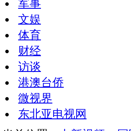
军事
文娱
体育
财经
访谈
港澳台侨
微视界
东北亚电视网