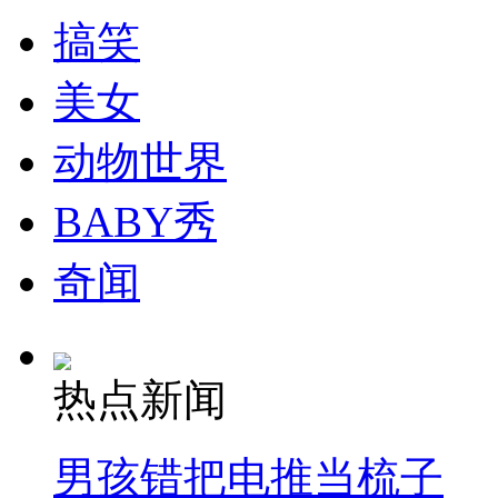
搞笑
纽约上演“枕头大战”
美女
司机酒驾遇交警 急速倒车逃窜
动物世界
BABY秀
奇闻
热点新闻
男孩错把电推当梳子