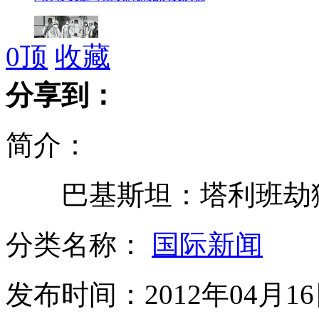
0
顶
收藏
侵华日军细菌战受害者家属在日控诉
分享到：
简介：
金正恩最新官方照穿西装打领带
巴基斯坦：塔利班劫狱 
五人落井 六旬老人勇施救
分类名称：
国际新闻
发布时间：2012年04月16日
巴基斯坦结婚礼服时装周上演