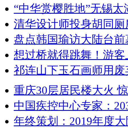
“中华赏樱胜地”无锡
清华设计师投身胡同厕
盘点韩国瑜访大陆台前
想过桥就得跳舞！游客
祁连山下玉石画师用废
重庆30层居民楼大火
中国疾控中心专家：203
年终策划：2019年度大陆