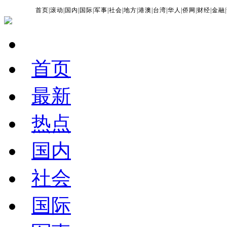
首页
|
滚动
|
国内
|
国际
|
军事
|
社会
|
地方
|
港澳
|
台湾
|
华人
|
侨网
|
财经
|
金融
|
首页
最新
热点
国内
社会
国际