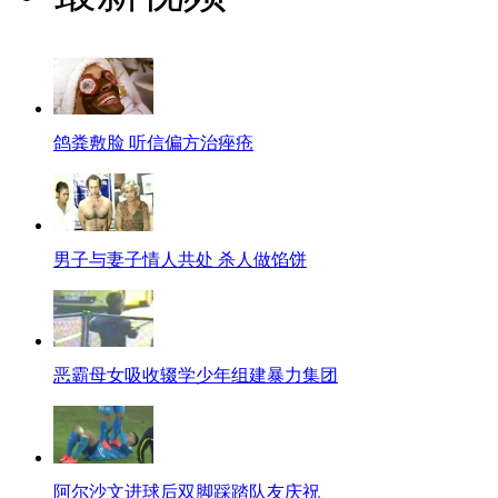
鸽粪敷脸 听信偏方治痤疮
男子与妻子情人共处 杀人做馅饼
恶霸母女吸收辍学少年组建暴力集团
阿尔沙文进球后双脚踩踏队友庆祝