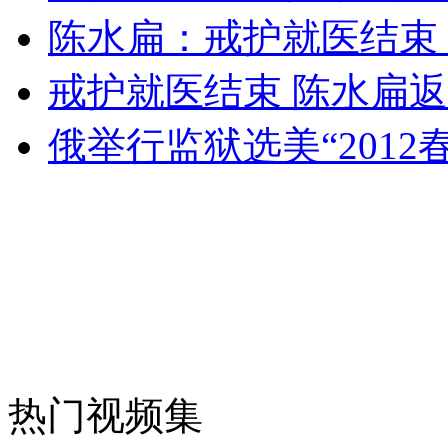
陈水扁：戒护就医结束
外交部：反对强权政治霸凌主义
戒护就医结束 陈水扁
外交部：有关国家言论片面不公正
俄举行监狱选美“2012
安徽一实载49人客车翻车
走！跟着总书记去植树
消防员救轻生者
花炮节热闹非凡
减压"枕头大战"
热门视频集