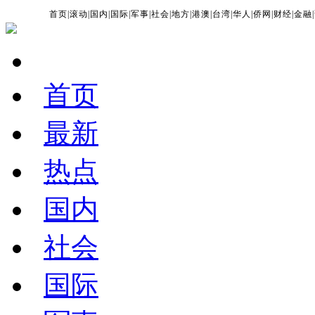
首页
|
滚动
|
国内
|
国际
|
军事
|
社会
|
地方
|
港澳
|
台湾
|
华人
|
侨网
|
财经
|
金融
|
首页
最新
热点
国内
社会
国际