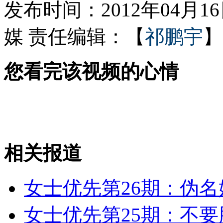
发布时间：2012年04月16日
媒
责任编辑：【
祁鹏宇
】
房产商为促销 租直升机载人看房
您看完该视频的心情
卖美博士文凭诈骗 嫌疑人当庭翻供
山西运城恶犬咬伤多人 警民合力深夜将其击毙
相关报道
女孩北京地铁殴打老人 痛下狠手拳打脚踢
女士优先第26期：伪名
无痛分娩是否安全 医生回应
女士优先第25期：不