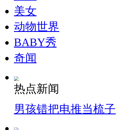
美女
纽约上演“枕头大战”
动物世界
司机酒驾遇交警 急速倒车逃窜
BABY秀
奇闻
热点新闻
男孩错把电推当梳子