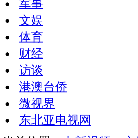
军事
文娱
体育
财经
访谈
港澳台侨
微视界
东北亚电视网