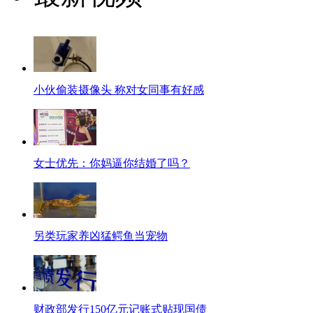
小伙偷装摄像头 称对女同事有好感
女士优先：你妈逼你结婚了吗？
另类玩家养凶猛鳄鱼当宠物
财政部发行150亿元记账式贴现国债