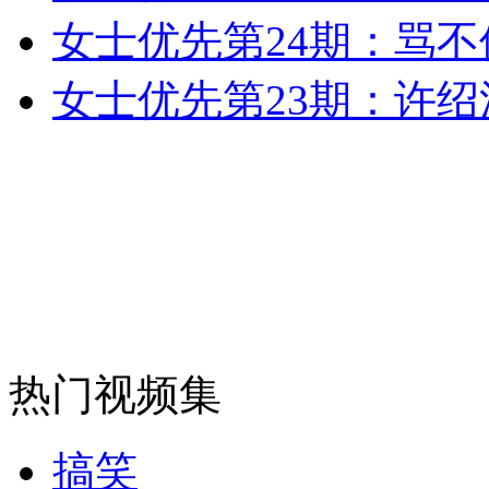
女士优先第24期：骂
外交部：反对强权政治霸凌主义
女士优先第23期：许绍
外交部：有关国家言论片面不公正
安徽一实载49人客车翻车
走！跟着总书记去植树
热门视频集
消防员救轻生者
花炮节热闹非凡
减压"枕头大战"
搞笑