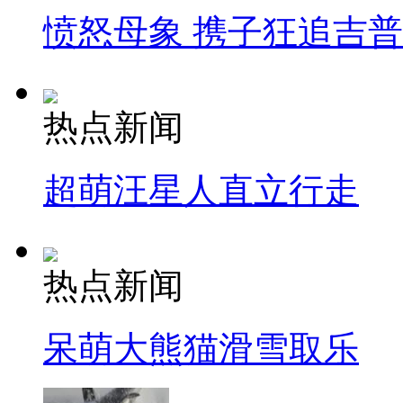
愤怒母象 携子狂追吉
热点新闻
超萌汪星人直立行走
热点新闻
呆萌大熊猫滑雪取乐