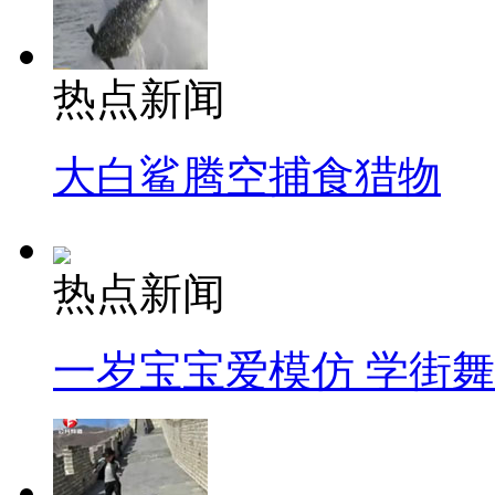
热点新闻
大白鲨腾空捕食猎物
热点新闻
一岁宝宝爱模仿 学街