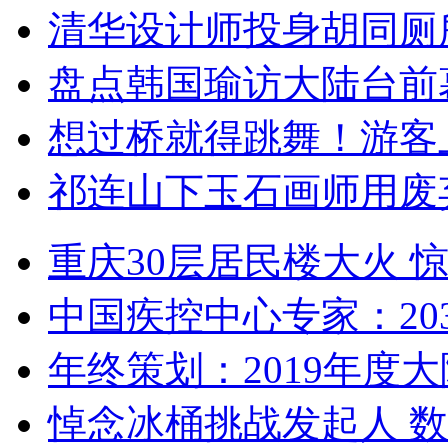
清华设计师投身胡同厕
盘点韩国瑜访大陆台前
想过桥就得跳舞！游客
祁连山下玉石画师用废
重庆30层居民楼大火
中国疾控中心专家：203
年终策划：2019年度大陆
悼念冰桶挑战发起人 数百