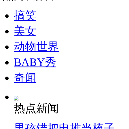
搞笑
走！跟着总书记去植树
美女
消防员救轻生者
花炮节热闹非凡
减压"枕头大战"
动物世界
BABY秀
纽约上演“枕头大战”
奇闻
司机酒驾遇交警 急速倒车逃窜
热点新闻
男孩错把电推当梳子