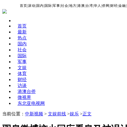
首页
|
滚动
|
国内
|
国际
|
军事
|
社会
|
地方
|
港澳
|
台湾
|
华人
|
侨网
|
财经
|
金融
|
首页
最新
热点
国内
社会
国际
军事
文娱
体育
财经
访谈
港澳台侨
微视界
东北亚电视网
当前位置：
中新视频
>
文娱前线
>
娱乐
>
正文