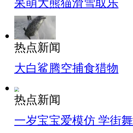
呆萌大熊猫滑雪取乐
热点新闻
大白鲨腾空捕食猎物
热点新闻
一岁宝宝爱模仿 学街