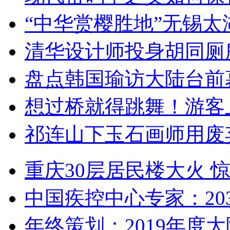
“中华赏樱胜地”无锡
清华设计师投身胡同厕
盘点韩国瑜访大陆台前
想过桥就得跳舞！游客
祁连山下玉石画师用废
重庆30层居民楼大火
中国疾控中心专家：203
年终策划：2019年度大陆