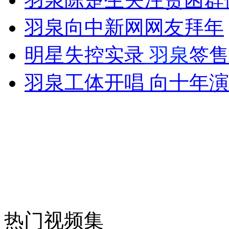
羽泉向中新网网友拜年
女孩北京地铁殴打老人 痛下狠手拳打脚踢
明星失控实录
羽泉
签售
羽泉工体开唱 向十年
无痛分娩是否安全 医生回应
外交部：反对强权政治霸凌主义
外交部：有关国家言论片面不公正
安徽一实载49人客车翻车
热门视频集