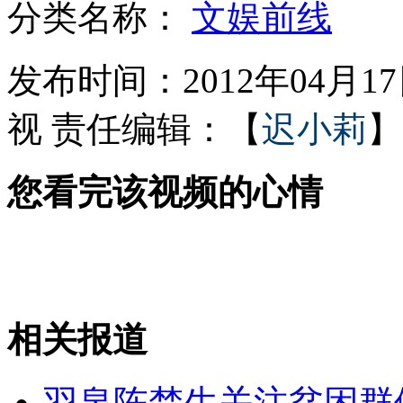
分类名称：
文娱前线
菲美“肩并肩”联合军演举行
发布时间：2012年04月17日
视
责任编辑：【
迟小莉
】
男子将寓所建成白宫 盼奥巴马作客
您看完该视频的心情
菲美军演 民众抗议要美军"滚出去"
女大学生扮花木兰呼吁招聘性别平等
相关报道
山西运城恶犬咬伤多人 警民合力深夜将其击毙
羽泉陈楚生关注贫困群