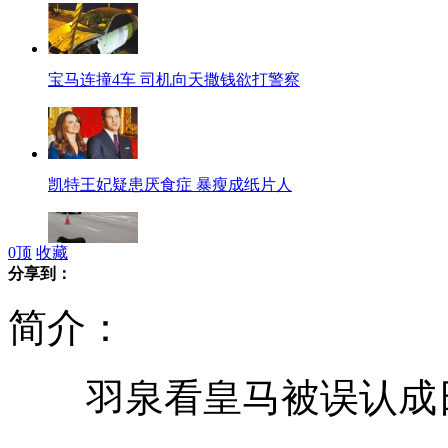
宝马连撞4车 司机向天撒钱欲打警察
凯特王妃疑患厌食症 暴瘦成纸片人
0
顶
收藏
分享到：
黑狗路中间“守护”被撞死同伴
简介：
羽泉看皇马被误认成日
美俄克拉何马州遭"双龙卷风"袭击