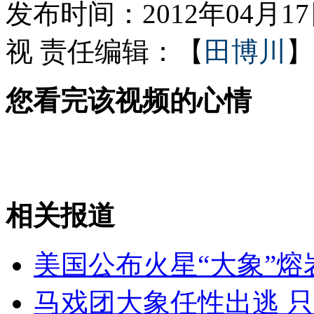
发布时间：2012年04月17日
视
责任编辑：【
田博川
】
男子将寓所建成白宫 盼奥巴马作客
您看完该视频的心情
菲美军演 民众抗议要美军"滚出去"
山西运城恶犬咬伤多人 警民合力深夜将其击毙
相关报道
女孩北京地铁殴打老人 痛下狠手拳打脚踢
美国公布火星“大象”熔
无痛分娩是否安全 医生回应
马戏团大象任性出逃 