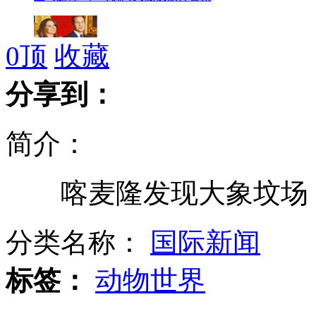
0
顶
收藏
凯特王妃疑患厌食症 暴瘦成纸片人
分享到：
简介：
黑狗路中间“守护”被撞死同伴
喀麦隆发现大象坟场：
美俄克拉何马州遭"双龙卷风"袭击
分类名称：
国际新闻
标签：
动物世界
菲美“肩并肩”联合军演举行