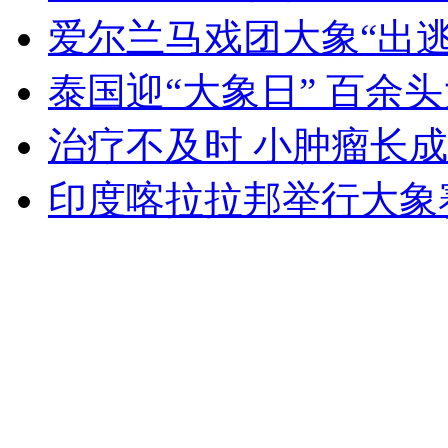
爱尔兰马戏团大象“出逃
外交部：反对强权政治霸凌主义
泰国迎“大象日” 百余
外交部：有关国家言论片面不公正
治疗不及时 小肿瘤长成
印度喀拉拉邦举行大象
安徽一实载49人客车翻车
走！跟着总书记去植树
消防员救轻生者
花炮节热闹非凡
减压"枕头大战"