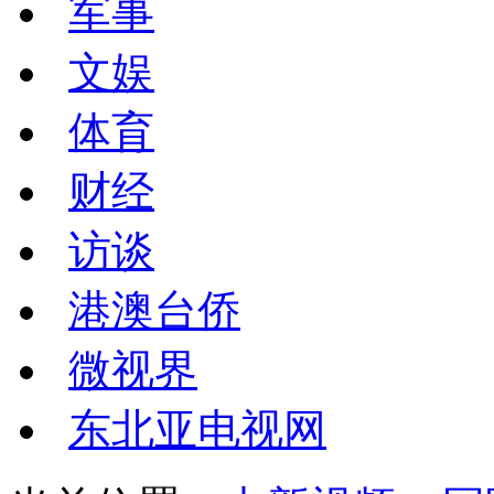
军事
文娱
体育
财经
访谈
港澳台侨
微视界
东北亚电视网