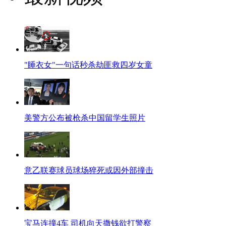
"睡衣女"一句话秒杀劫匪救四岁女童
美警方公布被枪杀中国留学生照片
意乙联赛球员球场猝死或因外部撞击
宝马连撞4车 司机向天撒钱欲打警察