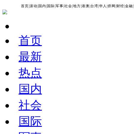
首页
|
滚动
|
国内
|
国际
|
军事
|
社会
|
地方
|
港澳
|
台湾
|
华人
|
侨网
|
财经
|
金融
|
首页
最新
热点
国内
社会
国际