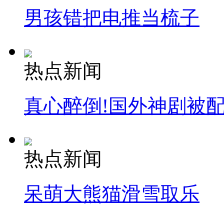
男孩错把电推当梳子
热点新闻
真心醉倒!国外神剧被
热点新闻
呆萌大熊猫滑雪取乐