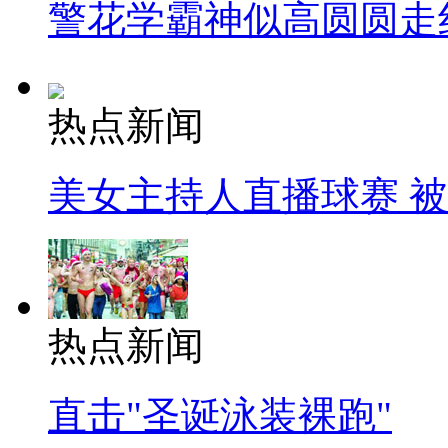
警花学霸神似高圆圆走
热点新闻
美女主持人直播球赛 
热点新闻
直击"圣诞泳装裸跑"