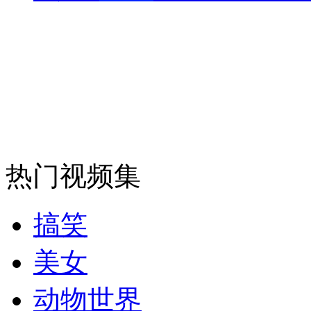
走！跟着总书记去植树
消防员救轻生者
花炮节热闹非凡
减压"枕头大战"
热门视频集
纽约上演“枕头大战”
搞笑
司机酒驾遇交警 急速倒车逃窜
美女
动物世界