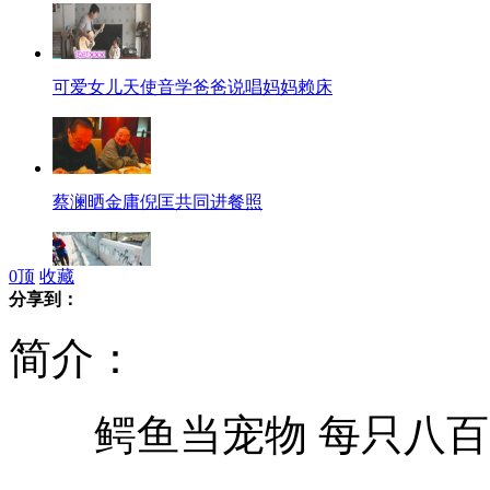
可爱女儿天使音学爸爸说唱妈妈赖床
蔡澜晒金庸倪匡共同进餐照
0
顶
收藏
分享到：
北京466岁文物竟成“广告桥”
简介：
鳄鱼当宠物 每只八百
挪威致77死枪击案开审 疑犯竟微笑