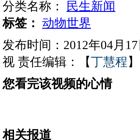
分类名称：
民生新闻
烈士"孟祥斌"被注册成商标
标签：
动物世界
发布时间：2012年04月17日
山东破获特大用感冒药制毒案
视
责任编辑：【
丁慧程
】
您看完该视频的心情
牛人一秒喝光大杯啤酒
河北明胶厂为避检查纵火销毁证据
相关报道
山西运城恶犬咬伤多人 警民合力深夜将其击毙