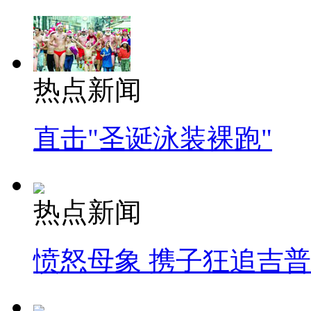
热点新闻
直击"圣诞泳装裸跑"
热点新闻
愤怒母象 携子狂追吉