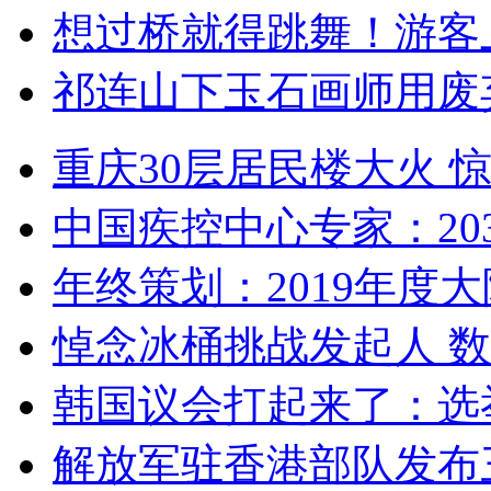
想过桥就得跳舞！游客
祁连山下玉石画师用废
重庆30层居民楼大火
中国疾控中心专家：203
年终策划：2019年度大陆
悼念冰桶挑战发起人 数百
韩国议会打起来了：选举
解放军驻香港部队发布三