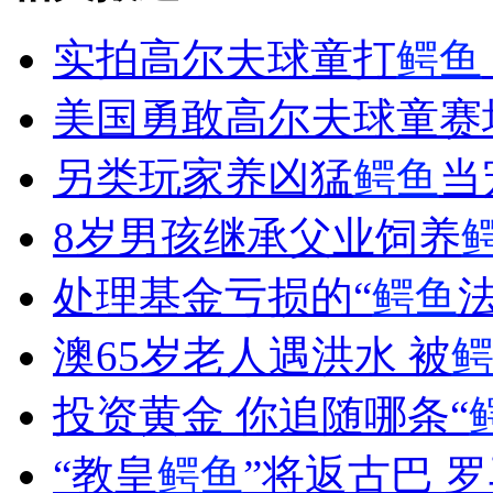
实拍高尔夫球童打
鳄鱼
女孩北京地铁殴打老人 痛下狠手拳打脚踢
美国勇敢高尔夫球童赛
另类玩家养凶猛
鳄鱼
当
无痛分娩是否安全 医生回应
8岁男孩继承父业饲养
外交部：反对强权政治霸凌主义
处理基金亏损的“
鳄鱼
法
外交部：有关国家言论片面不公正
澳65岁老人遇洪水 被
投资黄金 你追随哪条“
安徽一实载49人客车翻车
“教皇
鳄鱼
”将返古巴 