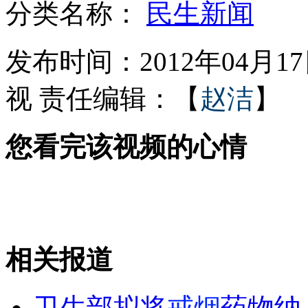
分类名称：
民生新闻
广东保障房以需定建 避免“无人问津”
发布时间：2012年04月17日
视
责任编辑：【
赵洁
】
高圆圆、赵又廷姐弟恋曝光？
您看完该视频的心情
云南供港蔬菜基地全力抗旱保供应
问题胶囊是造假还是投毒？
相关报道
山西运城恶犬咬伤多人 警民合力深夜将其击毙
卫生部拟将
戒烟
药物纳