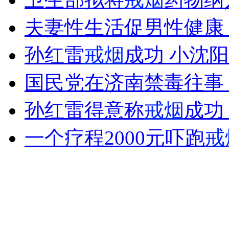
夫妻性生活促男性健康
女孩北京地铁殴打老人 痛下狠手拳打脚踢
孙红雷
戒烟
成功 小沈
国民党在济南禁毒往事
无痛分娩是否安全 医生回应
孙红雷得意称
戒烟
成功
外交部：反对强权政治霸凌主义
一个疗程2000元吓跑
戒
外交部：有关国家言论片面不公正
安徽一实载49人客车翻车