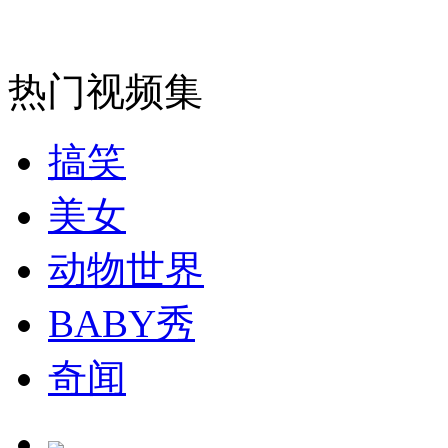
走！跟着总书记去植树
热门视频集
消防员救轻生者
花炮节热闹非凡
减压"枕头大战"
搞笑
美女
纽约上演“枕头大战”
动物世界
BABY秀
司机酒驾遇交警 急速倒车逃窜
奇闻