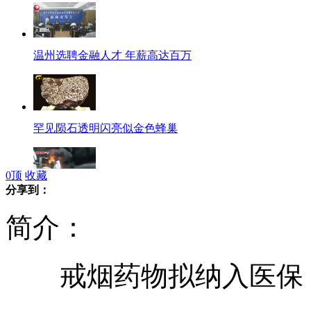
温州选聘金融人才 年薪高达百万
罕见陨石透明闪亮似金色蜂巢
0
顶
收藏
分享到：
甘肃一工厂泡沫塑料板起火 浓烟滚滚
简介：
戒烟药物拟纳入医保，
舒淇卷口水战 感谢朋友贴心支持