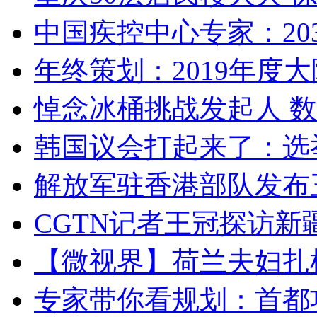
中国疾控中心专家：203
年终策划：2019年度大陆
悼念冰桶挑战发起人 数百
韩国议会打起来了：选举
解放军驻香港部队发布三
CGTN记者王冠探访新疆
【微视界】荷兰夫妇扎根青
专家带你看规划：首都功