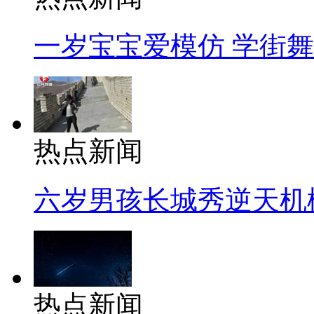
一岁宝宝爱模仿 学街
热点新闻
六岁男孩长城秀逆天机
热点新闻