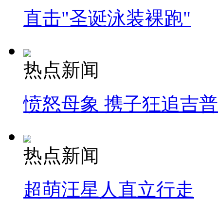
直击"圣诞泳装裸跑"
热点新闻
愤怒母象 携子狂追吉
热点新闻
超萌汪星人直立行走