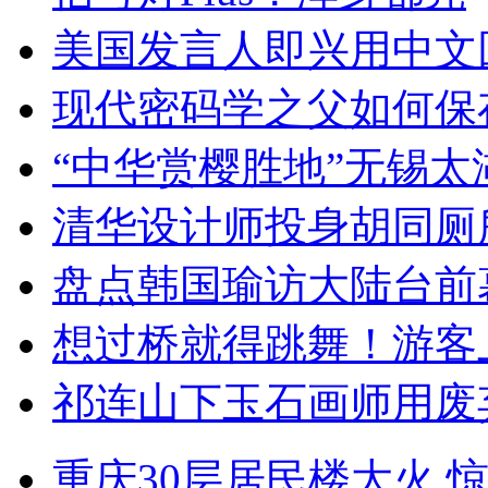
美国发言人即兴用中文
现代密码学之父如何保
“中华赏樱胜地”无锡
清华设计师投身胡同厕
盘点韩国瑜访大陆台前
想过桥就得跳舞！游客
祁连山下玉石画师用废
重庆30层居民楼大火