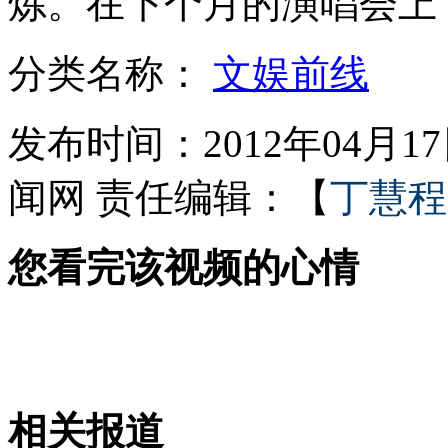
炼。在下个月的演唱会上
分类名称：
文娱前线
女孩北京地铁殴打老人 痛下狠手拳打脚踢
发布时间：2012年04月17日
无痛分娩是否安全 医生回应
闻网
责任编辑：【
丁慧程
外交部：反对强权政治霸凌主义
您看完该视频的心情
外交部：有关国家言论片面不公正
安徽一实载49人客车翻车
相关报道