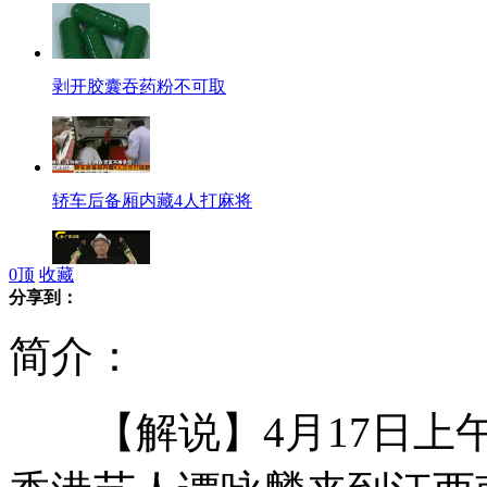
剥开胶囊吞药粉不可取
轿车后备厢内藏4人打麻将
0
顶
收藏
分享到：
新任世行行长金墉大秀机械舞
简介：
【解说】4月17日上午
温州选聘金融人才 年薪高达百万