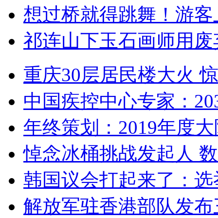
想过桥就得跳舞！游客
祁连山下玉石画师用废
重庆30层居民楼大火
中国疾控中心专家：203
年终策划：2019年度大陆
悼念冰桶挑战发起人 数百
韩国议会打起来了：选举
解放军驻香港部队发布三