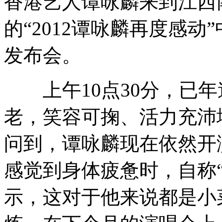
香港艺人谭咏麟来到江西
的“2012谭咏麟再度感
罕见陨石透明闪亮似金色蜂巢
发布会。
甘肃一工厂泡沫塑料板起火 浓烟滚滚
上午10点30分，已年
老，笑容可掬、活力充沛
舒淇卷口水战 感谢朋友贴心支持
问到，谭咏麟现在依然开
感觉到身体疲惫时，自称
广东保障房以需定建 避免“无人问津”
示，这对于他来说都是小
山西运城恶犬咬伤多人 警民合力深夜将其击毙