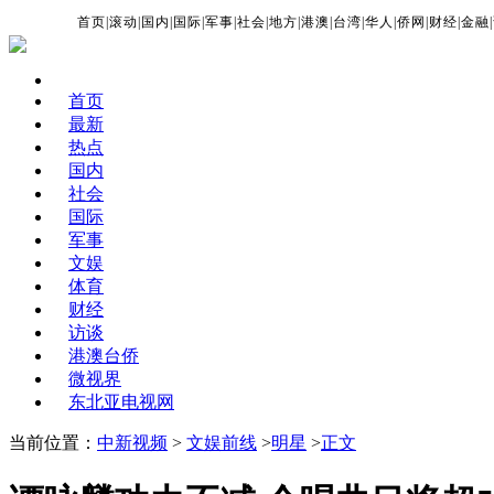
首页
|
滚动
|
国内
|
国际
|
军事
|
社会
|
地方
|
港澳
|
台湾
|
华人
|
侨网
|
财经
|
金融
|
首页
最新
热点
国内
社会
国际
军事
文娱
体育
财经
访谈
港澳台侨
微视界
东北亚电视网
当前位置：
中新视频
>
文娱前线
>
明星
>
正文