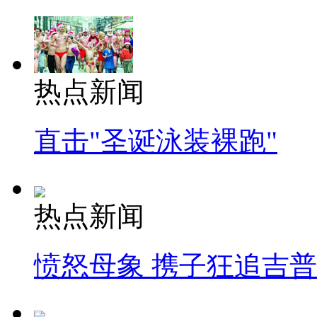
热点新闻
直击"圣诞泳装裸跑"
热点新闻
愤怒母象 携子狂追吉