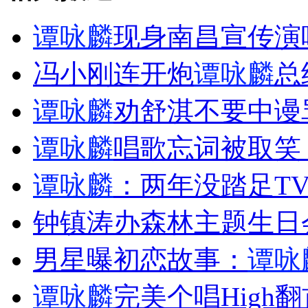
谭咏麟
现身南昌宣传演唱
走！跟着总书记去植树
冯小刚连开炮
谭咏麟
总
消防员救轻生者
花炮节热闹非凡
减压"枕头大战"
谭咏麟
劝舒淇不要中谩
谭咏麟
唱歌忘词被取笑 
纽约上演“枕头大战”
谭咏麟
：两年没踏足TV
钟镇涛办森林主题生日会
司机酒驾遇交警 急速倒车逃窜
男星曝初恋故事：
谭咏
谭咏麟
完美个唱High