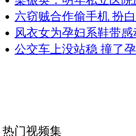
六窃贼合作偷手机 扮
女孩北京地铁殴打老人 痛下狠手拳打脚踢
风衣女为孕妇系鞋带感
公交车上没站稳 撞了
无痛分娩是否安全 医生回应
外交部：反对强权政治霸凌主义
外交部：有关国家言论片面不公正
安徽一实载49人客车翻车
热门视频集