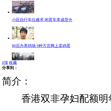
小区自行车位难求 闲置车库成货仓
80后办养鸡场 9种方言网上卖鸡蛋
0
顶
收藏
分享到：
90多人聚众摇骰子 50特警出动
简介：
香港双非孕妇配额明
李娜年支出达400万 团队日开销过万