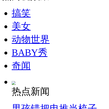
搞笑
走！跟着总书记去植树
美女
消防员救轻生者
花炮节热闹非凡
减压"枕头大战"
动物世界
BABY秀
纽约上演“枕头大战”
奇闻
司机酒驾遇交警 急速倒车逃窜
热点新闻
男孩错把电推当梳子