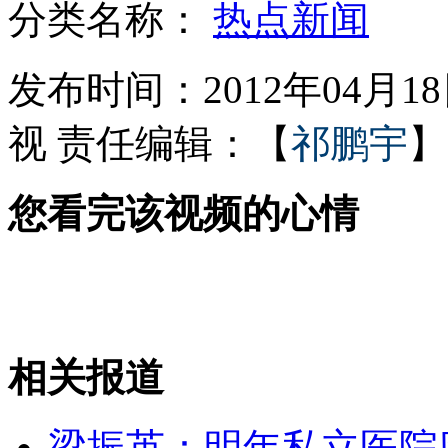
分类名称：
热点新闻
男子娶瘫痪妻呵护17年仍甜蜜
发布时间：2012年04月18日
视
责任编辑：【
祁鹏宇
】
刘德华等艺人献唱佛教论坛主题曲
您看完该视频的心情
记者探访伦敦奥运反兴奋剂实验室
女子当街扒光"小三"殴打被拘
相关报道
山西运城恶犬咬伤多人 警民合力深夜将其击毙
梁振英：明年私立医院