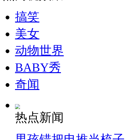
搞笑
走！跟着总书记去植树
美女
消防员救轻生者
花炮节热闹非凡
减压"枕头大战"
动物世界
BABY秀
纽约上演“枕头大战”
奇闻
司机酒驾遇交警 急速倒车逃窜
热点新闻
男孩错把电推当梳子