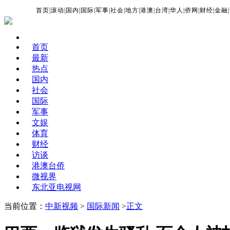
首页
|
滚动
|
国内
|
国际
|
军事
|
社会
|
地方
|
港澳
|
台湾
|
华人
|
侨网
|
财经
|
金融
|
首页
最新
热点
国内
社会
国际
军事
文娱
体育
财经
访谈
港澳台侨
微视界
东北亚电视网
当前位置：
中新视频
>
国际新闻
>
正文