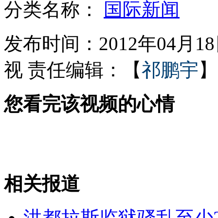
分类名称：
国际新闻
伦敦奥运会迎来倒计时百天
发布时间：2012年04月18日
视
责任编辑：【
祁鹏宇
】
生活情报站：超市赠品问题多
您看完该视频的心情
14个月女儿掉进热水锅 记者探访
调查称国内茶叶农药残留多
相关报道
山西运城恶犬咬伤多人 警民合力深夜将其击毙
洪都拉斯监狱骚乱至少