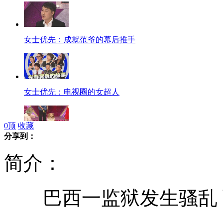
女士优先：成就范爷的幕后推手
女士优先：电视圈的女超人
0
顶
收藏
分享到：
女士优先：狗语者"与爱狗对话"
简介：
巴西一监狱发生骚乱 
女星婚讯连连 “野蛮女友”集体出嫁