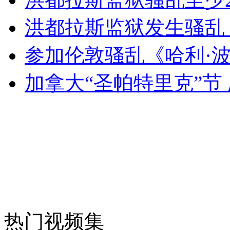
洪都拉斯监狱发生骚乱 
女孩北京地铁殴打老人 痛下狠手拳打脚踢
参加伦敦骚乱《哈利·
加拿大“圣帕特里克”节
无痛分娩是否安全 医生回应
外交部：反对强权政治霸凌主义
外交部：有关国家言论片面不公正
安徽一实载49人客车翻车
热门视频集