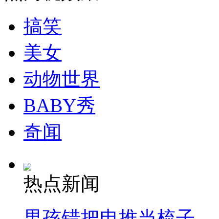
搞笑
走！跟着总书记去植树
美女
消防员救轻生者
花炮节热闹非凡
减压"枕头大战"
动物世界
BABY秀
纽约上演“枕头大战”
奇闻
司机酒驾遇交警 急速倒车逃窜
热点新闻
男孩错把电推当梳子