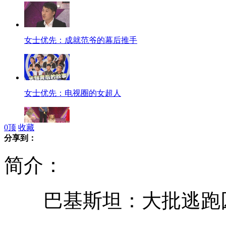
女士优先：成就范爷的幕后推手
女士优先：电视圈的女超人
0
顶
收藏
分享到：
女士优先：狗语者"与爱狗对话"
简介：
巴基斯坦：大批逃跑囚
女星婚讯连连 “野蛮女友”集体出嫁