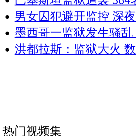
男女囚犯避开监控 深
女孩北京地铁殴打老人 痛下狠手拳打脚踢
墨西哥一监狱发生骚乱 
洪都拉斯：监狱大火 
无痛分娩是否安全 医生回应
外交部：反对强权政治霸凌主义
外交部：有关国家言论片面不公正
安徽一实载49人客车翻车
热门视频集