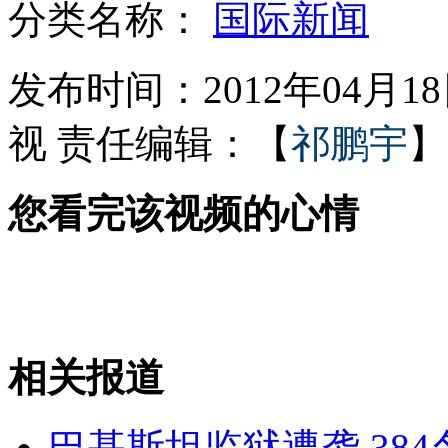
分类名称：
国际新闻
伦敦奥运会迎来倒计时百天
发布时间：2012年04月18日
视
责任编辑：【
祁鹏宇
】
生活情报站：超市赠品问题多
您看完该视频的心情
14个月女儿掉进热水锅 记者探访
调查称国内茶叶农药残留多
相关报道
山西运城恶犬咬伤多人 警民合力深夜将其击毙
巴基斯坦监狱遭袭 38