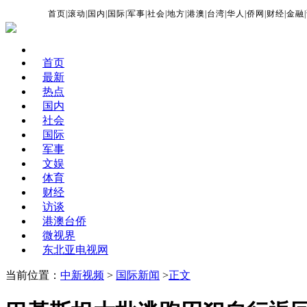
首页
|
滚动
|
国内
|
国际
|
军事
|
社会
|
地方
|
港澳
|
台湾
|
华人
|
侨网
|
财经
|
金融
|
首页
最新
热点
国内
社会
国际
军事
文娱
体育
财经
访谈
港澳台侨
微视界
东北亚电视网
当前位置：
中新视频
>
国际新闻
>
正文