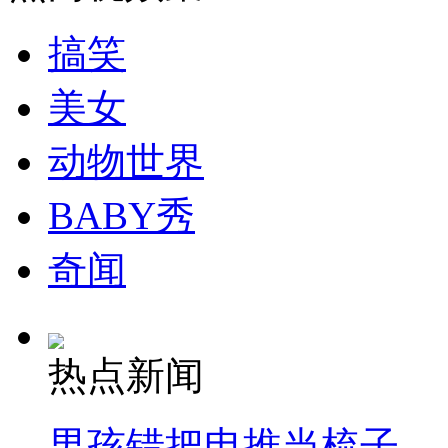
搞笑
走！跟着总书记去植树
美女
消防员救轻生者
花炮节热闹非凡
减压"枕头大战"
动物世界
BABY秀
纽约上演“枕头大战”
奇闻
司机酒驾遇交警 急速倒车逃窜
热点新闻
男孩错把电推当梳子