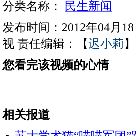
分类名称：
民生新闻
伦敦奥运会迎来倒计时百天
发布时间：2012年04月18日
视
责任编辑：【
迟小莉
】
生活情报站：超市赠品问题多
您看完该视频的心情
14个月女儿掉进热水锅 记者探访
调查称国内茶叶农药残留多
相关报道
山西运城恶犬咬伤多人 警民合力深夜将其击毙
苏大学术猫“喵喵军团”