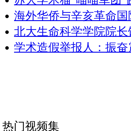
海外华侨与辛亥革命国
女孩北京地铁殴打老人 痛下狠手拳打脚踢
北大生命科学学院院长
学术造假举报人：振奋
无痛分娩是否安全 医生回应
外交部：反对强权政治霸凌主义
外交部：有关国家言论片面不公正
安徽一实载49人客车翻车
热门视频集