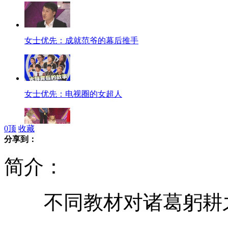
女士优先：成就范爷的幕后推手
女士优先：电视圈的女超人
0
顶
收藏
分享到：
女士优先：狗语者"与爱狗对话"
简介：
不同教材对诸葛躬耕之
女星婚讯连连 “野蛮女友”集体出嫁