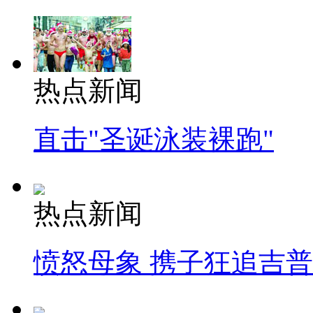
热点新闻
直击"圣诞泳装裸跑"
热点新闻
愤怒母象 携子狂追吉