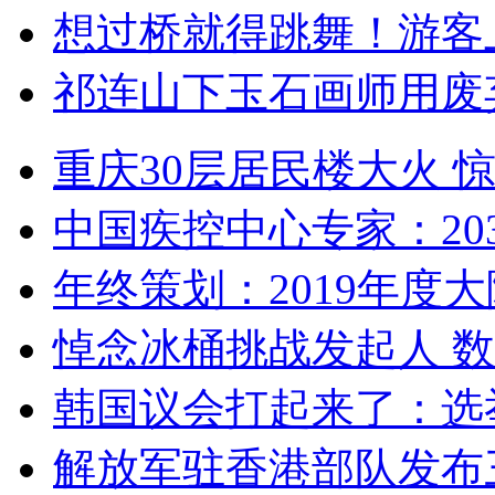
想过桥就得跳舞！游客
祁连山下玉石画师用废
重庆30层居民楼大火
中国疾控中心专家：203
年终策划：2019年度大陆
悼念冰桶挑战发起人 数百
韩国议会打起来了：选举
解放军驻香港部队发布三