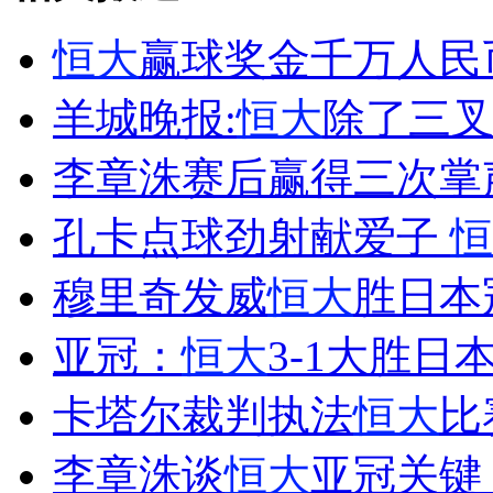
恒大
赢球奖金千万人民
走！跟着总书记去植树
羊城晚报:
恒大
除了三
消防员救轻生者
花炮节热闹非凡
减压"枕头大战"
李章洙赛后赢得三次掌
孔卡点球劲射献爱子
恒
纽约上演“枕头大战”
穆里奇发威
恒大
胜日本
亚冠：
恒大
3-1大胜日
司机酒驾遇交警 急速倒车逃窜
卡塔尔裁判执法
恒大
比
李章洙谈
恒大
亚冠关键