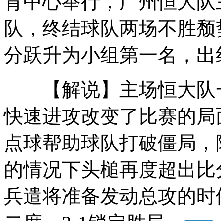
育中心举行，广州恒大队主
队，终结球队两场不胜颓
中国最先进渔政船开赴南海巡航执法
分跃升为小组第一名，出
新疆东部遭强沙尘侵扰 能见度不足20米
【解说】主场恒大队一
快速进攻改变了比赛的局
男子假扮"小姐" 嫖客发现怒报警
点球帮助球队打破僵局，
的情况下头槌再度超出比
女儿烫伤 母亲伤口撒盐致病危
兵遣将准备发动总攻的时
山西运城恶犬咬伤多人 警民合力深夜将其击毙