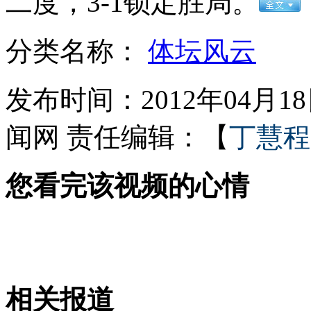
二度，3-1锁定胜局。
分类名称：
体坛风云
女孩北京地铁殴打老人 痛下狠手拳打脚踢
发布时间：2012年04月18日
无痛分娩是否安全 医生回应
闻网
责任编辑：【
丁慧程
外交部：反对强权政治霸凌主义
您看完该视频的心情
外交部：有关国家言论片面不公正
安徽一实载49人客车翻车
相关报道