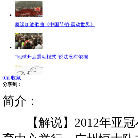
奥运加油歌曲《中国节拍·震动世界》
“地球开启震动模式”说法没有依据
0
顶
收藏
分享到：
两只“猪”的对话 神都笑了
简介：
【解说】2012年亚冠
9批次可口可乐产品被疑含消毒液