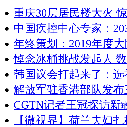
重庆30层居民楼大火
中国疾控中心专家：203
年终策划：2019年度大陆
悼念冰桶挑战发起人 数百
韩国议会打起来了：选举
解放军驻香港部队发布三
CGTN记者王冠探访新疆
【微视界】荷兰夫妇扎根青