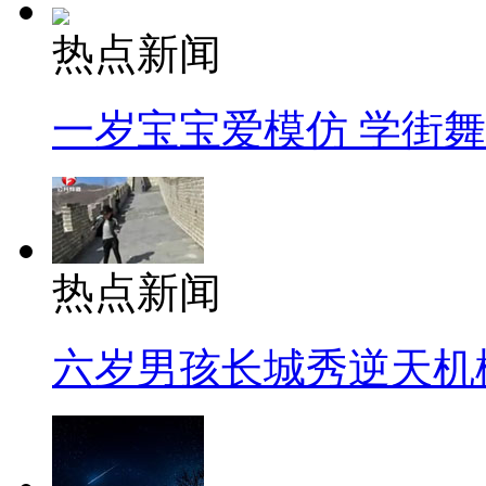
热点新闻
一岁宝宝爱模仿 学街
热点新闻
六岁男孩长城秀逆天机