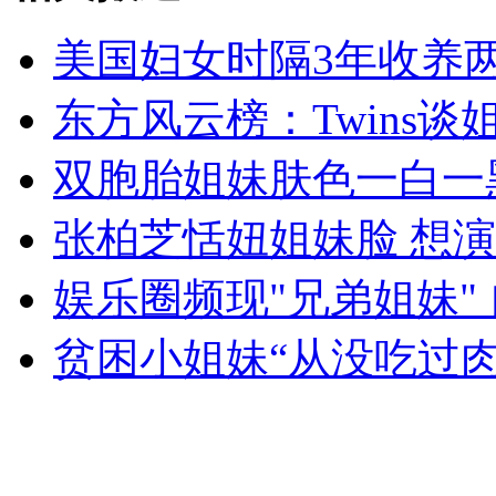
美国妇女时隔3年收养
女孩北京地铁殴打老人 痛下狠手拳打脚踢
东方风云榜：Twins谈
双胞胎姐妹肤色一白一
无痛分娩是否安全 医生回应
张柏芝恬妞姐妹脸 想
外交部：反对强权政治霸凌主义
娱乐圈频现"兄弟姐妹" 
外交部：有关国家言论片面不公正
贫困小姐妹“从没吃过
安徽一实载49人客车翻车