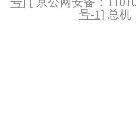
号
] [ 京公网安备：1101020
号-1
] 总机：