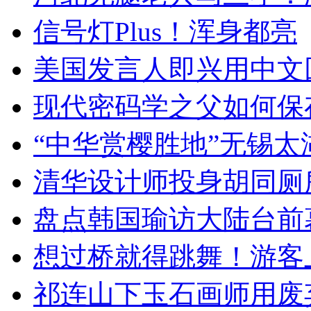
信号灯Plus！浑身都亮
美国发言人即兴用中文
现代密码学之父如何保
“中华赏樱胜地”无锡
清华设计师投身胡同厕
盘点韩国瑜访大陆台前
想过桥就得跳舞！游客
祁连山下玉石画师用废