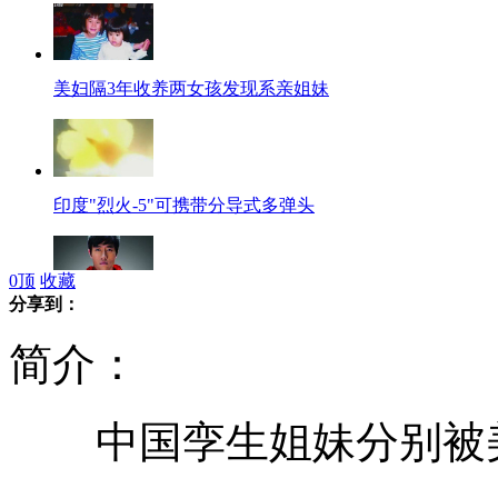
美妇隔3年收养两女孩发现系亲姐妹
印度"烈火-5"可携带分导式多弹头
0
顶
收藏
分享到：
瘦肉精泛滥 刘翔多年不敢吃猪肉
简介：
中国孪生姐妹分别被美
因未"招手即停"男子暴打公交司机