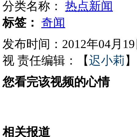
分类名称：
热点新闻
电梯内镶满饼干 供乘坐者舔食
标签：
奇闻
发布时间：2012年04月19日
赛车时速400爆炸 车手躲过死劫
视
责任编辑：【
迟小莉
】
您看完该视频的心情
为100美元赏金 塔利班成员自首
卡梅隆要去外星球采矿？
相关报道
山西运城恶犬咬伤多人 警民合力深夜将其击毙