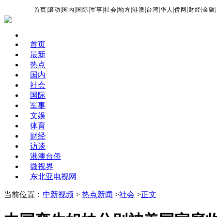
首页
|
滚动
|
国内
|
国际
|
军事
|
社会
|
地方
|
港澳
|
台湾
|
华人
|
侨网
|
财经
|
金融
|
首页
最新
热点
国内
社会
国际
军事
文娱
体育
财经
访谈
港澳台侨
微视界
东北亚电视网
当前位置：
中新视频
>
热点新闻
>
社会
>
正文