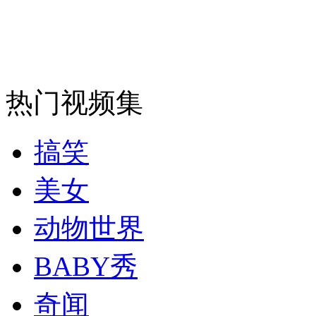
走！跟着总书记去植树
消防员救轻生者
花炮节热闹非凡
减压"枕头大战"
热门视频集
搞笑
纽约上演“枕头大战”
美女
动物世界
司机酒驾遇交警 急速倒车逃窜
BABY秀
奇闻