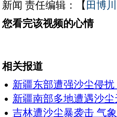
新闻
责任编辑：【
田博川
男子酒驾遇交警 弃车跳河才藏山林
您看完该视频的心情
男子倾囊助人 三小时后因饿抢劫
相关报道
山西运城恶犬咬伤多人 警民合力深夜将其击毙
新疆东部遭强沙尘侵扰 
女孩北京地铁殴打老人 痛下狠手拳打脚踢
新疆南部多地遭遇沙尘
无痛分娩是否安全 医生回应
吉林遭沙尘暴袭击 气