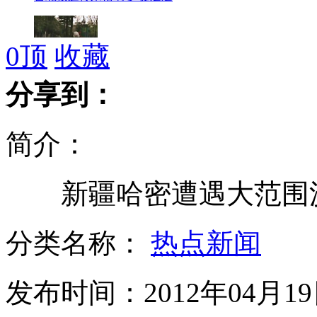
0
顶
收藏
日男子练"猴奔"百米奔跑需20秒
分享到：
简介：
瓜子人性化包装 提供装壳小袋子
新疆哈密遭遇大范围
蔡国强创作火药丝绸画展现西湖全景
分类名称：
热点新闻
发布时间：2012年04月19日
驻阿美军再曝辱尸丑闻引发谴责