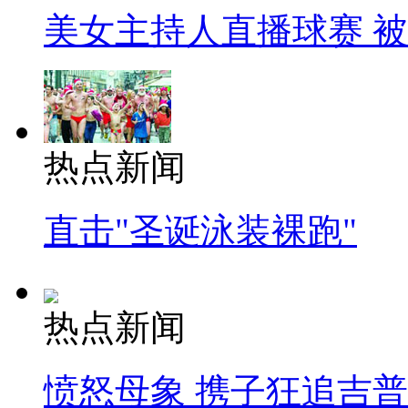
美女主持人直播球赛 
热点新闻
直击"圣诞泳装裸跑"
热点新闻
愤怒母象 携子狂追吉