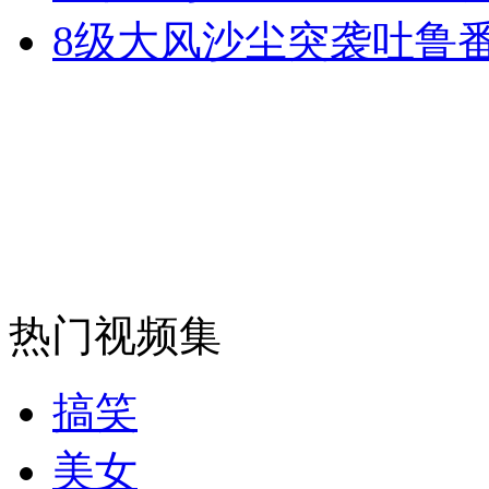
8级大风沙尘突袭吐鲁番
外交部：反对强权政治霸凌主义
外交部：有关国家言论片面不公正
安徽一实载49人客车翻车
热门视频集
走！跟着总书记去植树
搞笑
消防员救轻生者
花炮节热闹非凡
减压"枕头大战"
美女