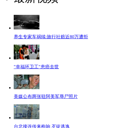
养生专家车祸续:旅行社赔近80万遭拒
"幸福环卫工"患癌去世
美媒公布两张驻阿美军辱尸照片
台北接连传来枪响 歹徒逃逸