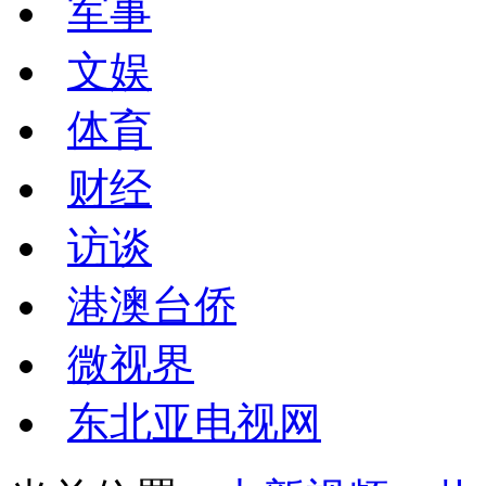
军事
文娱
体育
财经
访谈
港澳台侨
微视界
东北亚电视网