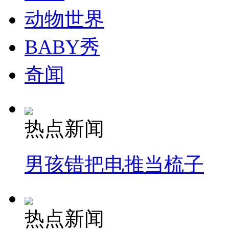
动物世界
纽约上演“枕头大战”
BABY秀
司机酒驾遇交警 急速倒车逃窜
奇闻
热点新闻
男孩错把电推当梳子
热点新闻