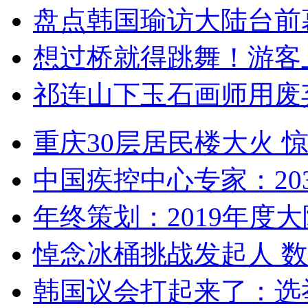
盘点韩国瑜访大陆台前
想过桥就得跳舞！游客
祁连山下玉石画师用废
重庆30层居民楼大火
中国疾控中心专家：203
年终策划：2019年度大陆
悼念冰桶挑战发起人 数百
韩国议会打起来了：选举