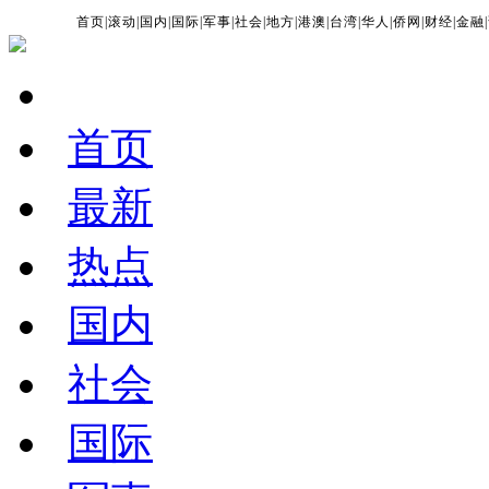
首页
|
滚动
|
国内
|
国际
|
军事
|
社会
|
地方
|
港澳
|
台湾
|
华人
|
侨网
|
财经
|
金融
|
首页
最新
热点
国内
社会
国际