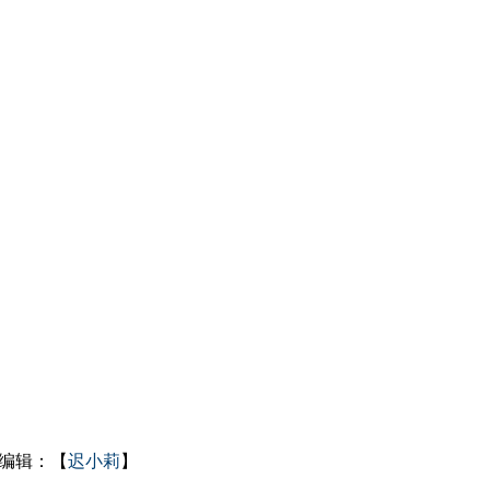
编辑：【
迟小莉
】