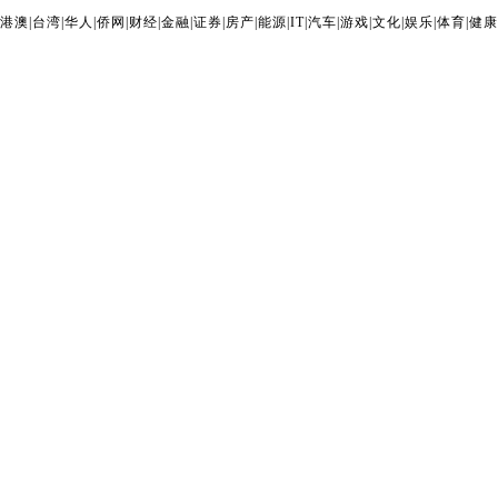
港澳
|
台湾
|
华人
|
侨网
|
财经
|
金融
|
证券
|
房产
|
能源
|
IT
|
汽车
|
游戏
|
文化
|
娱乐
|
体育
|
健康