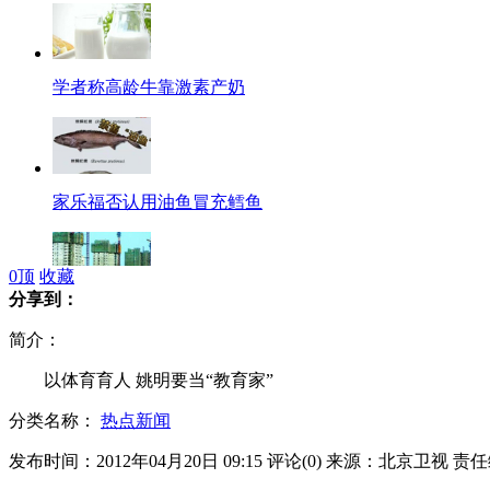
学者称高龄牛靠激素产奶
家乐福否认用油鱼冒充鳕鱼
0
顶
收藏
分享到：
国土部没收51栋小产权楼房
简介：
以体育育人 姚明要当“教育家”
分类名称：
热点新闻
女子坐公交眼罩靠枕犹如"头等舱"
发布时间：2012年04月20日 09:15
评论(
0
)
来源：北京卫视
责任