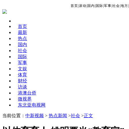
首页
|
滚动
|
国内
|
国际
|
军事
|
社会
|
地方
|
首页
最新
热点
国内
社会
国际
军事
文娱
体育
财经
访谈
港澳台侨
微视界
东北亚电视网
当前位置：
中新视频
>
热点新闻
>
社会
>
正文