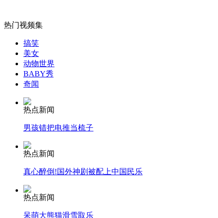
热门视频集
女孩北京地铁殴打老人 痛下狠手拳打脚踢
搞笑
美女
动物世界
BABY秀
无痛分娩是否安全 医生回应
奇闻
外交部：反对强权政治霸凌主义
热点新闻
男孩错把电推当梳子
外交部：有关国家言论片面不公正
热点新闻
真心醉倒!国外神剧被配上中国民乐
安徽一实载49人客车翻车
热点新闻
呆萌大熊猫滑雪取乐