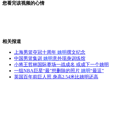
您看完该视频的心情
央行将通过降准等方式增加流动性
相关报道
复旦取消“迪拜养马”实习
上海男篮夺冠十周年
姚明
撰文纪念
中国男篮集训
姚明
意外现身训练馆
小将王哲林国际赛场一战成名 或成下一个姚明
一组NBA巨星“最”想删除的照片
姚明
“最逗”
女儿吃"鳕鱼"拉出油 马伊琍发怒
英国百年前巨人照 身高2.54米比姚明还高
陕西引渭渠15天连现14具无名尸体
山西运城恶犬咬伤多人 警民合力深夜将其击毙