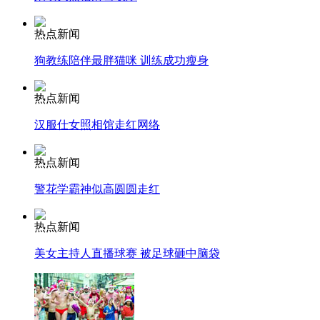
热点新闻
走！跟着总书记去植树
狗教练陪伴最胖猫咪 训练成功瘦身
消防员救轻生者
花炮节热闹非凡
减压"枕头大战"
热点新闻
汉服仕女照相馆走红网络
热点新闻
纽约上演“枕头大战”
警花学霸神似高圆圆走红
司机酒驾遇交警 急速倒车逃窜
热点新闻
美女主持人直播球赛 被足球砸中脑袋