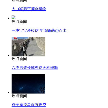
大白鲨腾空捕食猎物
热点新闻
一岁宝宝爱模仿 学街舞萌态百出
热点新闻
六岁男孩长城秀逆天机械舞
热点新闻
双子座流星雨划夜空