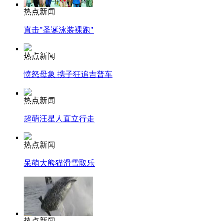
热点新闻
直击"圣诞泳装裸跑"
热点新闻
愤怒母象 携子狂追吉普车
热点新闻
超萌汪星人直立行走
热点新闻
呆萌大熊猫滑雪取乐
热点新闻