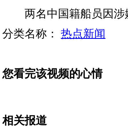
两名中国籍船员因涉嫌
小学生答"孔融让梨我不让"被判错
分类名称：
热点新闻
王永庆大房拥230亿新台币遗产
您看完该视频的心情
家中宽带接入网速可自测
新旧物业交接 旧保安上演全武行
相关报道