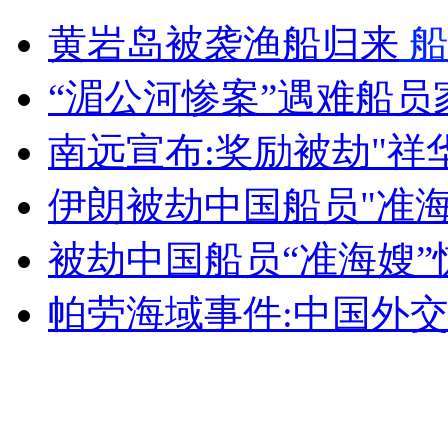
暴雨突袭 停车场变水池
黄岩岛被袭渔船归来
船
山西运城恶犬咬伤多人 警民合力深夜将其击毙
“湄公河惨案”遇难船
南远宣布:奖励被劫"祥
女孩北京地铁殴打老人 痛下狠手拳打脚踢
伊朗被劫中国船员"准海
被劫中国船员“准海嫂”
无痛分娩是否安全 医生回应
帕劳海域事件:中国外
外交部：反对强权政治霸凌主义
外交部：有关国家言论片面不公正