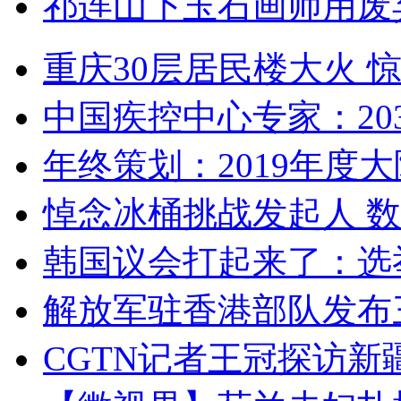
祁连山下玉石画师用废
重庆30层居民楼大火
中国疾控中心专家：203
年终策划：2019年度大陆
悼念冰桶挑战发起人 数百
韩国议会打起来了：选举
解放军驻香港部队发布三
CGTN记者王冠探访新疆