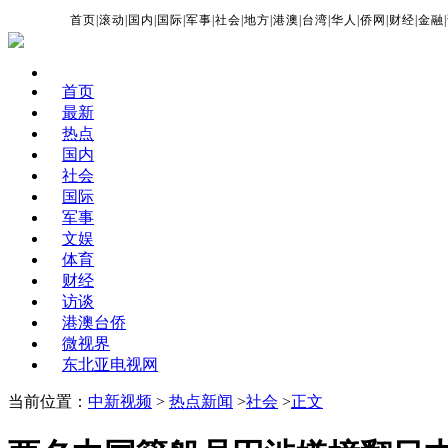
首页
|
滚动
|
国内
|
国际
|
军事
|
社会
|
地方
|
港澳
|
台湾
|
华人
|
侨网
|
财经
|
金融
|
首页
最新
热点
国内
社会
国际
军事
文娱
体育
财经
访谈
港澳台侨
微视界
东北亚电视网
当前位置：
中新视频
>
热点新闻
>
社会
>
正文