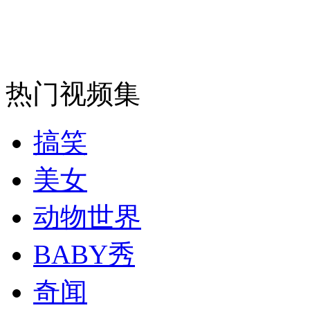
安徽一实载49人客车翻车
热门视频集
走！跟着总书记去植树
搞笑
消防员救轻生者
花炮节热闹非凡
减压"枕头大战"
美女
动物世界
纽约上演“枕头大战”
BABY秀
奇闻
司机酒驾遇交警 急速倒车逃窜