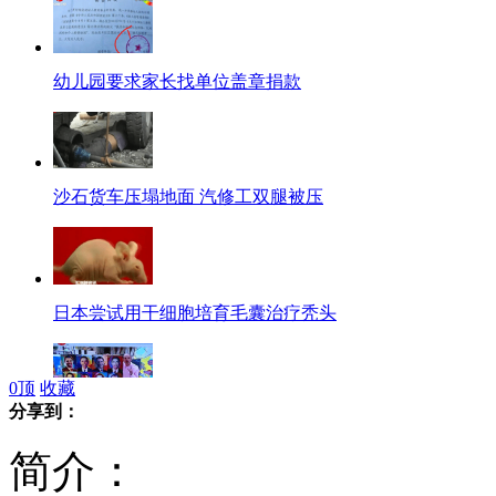
幼儿园要求家长找单位盖章捐款
沙石货车压塌地面 汽修工双腿被压
日本尝试用干细胞培育毛囊治疗秃头
0
顶
收藏
分享到：
犹太画家泰斗寻觅上海姐姐
简介：