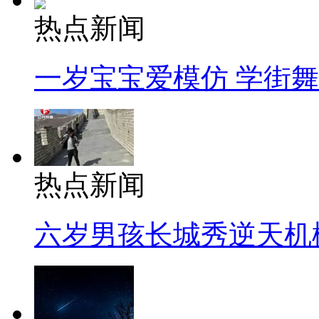
热点新闻
一岁宝宝爱模仿 学街
热点新闻
六岁男孩长城秀逆天机